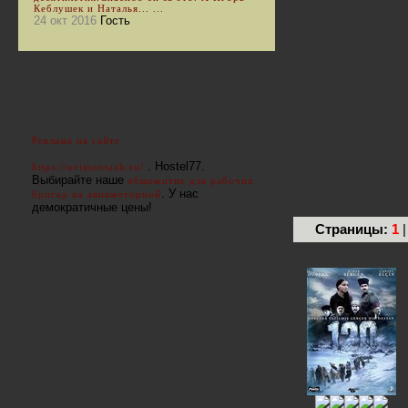
Кеблушек и Наталья... ...
24 окт 2016
Гость
Реклама на сайте
. Hostel77.
https://avimontazh.ru/
Выбирайте наше
общежитие для рабочих
. У нас
бригад на авиамоторной
демократичные цены!
Страницы:
1