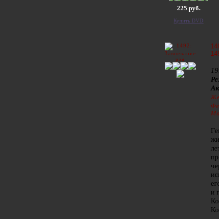
225 руб.
Купить DVD
14
14
19
Ре
А
Же
Фе
Ма
Ге
жи
ле
пр
че
ис
ег
и 
Ко
Ко