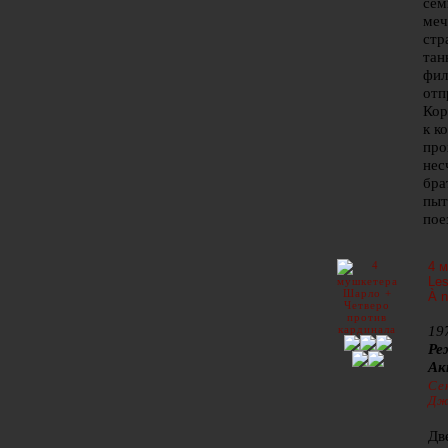
сем
меч
стр
тан
фил
отп
Кор
к к
про
нес
бра
пыт
пое
4 
Les
À n
19
Ре
Ак
Се
Дж
Дв