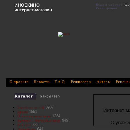
ИНОЕКИНО
Вход в кабинет
Фи
Регистрация
интернет-магазин
О проекте
Новости
F.A.Q.
Режиссеры
Актеры
Реценз
Каталог
жанры / теги
3987
Зарубежные х/ф
Интернет м
1551
Драма
1284
Отечественное кино
949
Артхаус - Авторское кино
С уваже
882
Комедия
641
Мелодрама