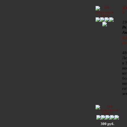
30
3:
19
Ре
А
Дж
Дэ
48
Ле
в 
не
ко
бо
не
го
зе
300 руб.