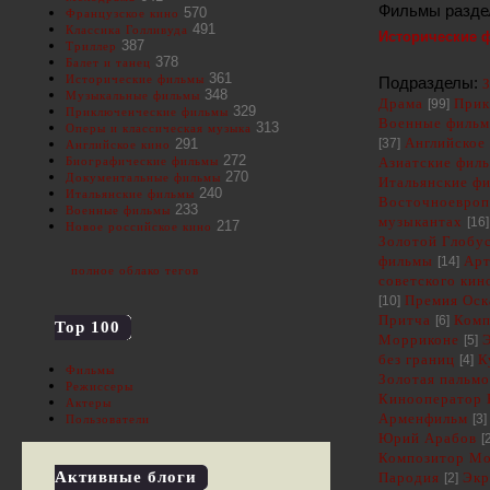
Фильмы разде
570
Французское кино
491
Классика Голливуда
Исторические
387
Триллер
378
Балет и танец
361
Исторические фильмы
Подразделы:
348
Музыкальные фильмы
Драма
[99]
Прик
329
Приключенческие фильмы
Военные филь
313
Оперы и классическая музыка
[37]
Английское
291
Английское кино
272
Биографические фильмы
Азиатские фил
270
Документальные фильмы
Итальянские ф
240
Итальянские фильмы
Восточноевроп
233
Военные фильмы
музыкантах
[16]
217
Новое российское кино
Золотой Глобу
фильмы
[14]
Арт
полное облако тегов
советского кин
[10]
Премия Оск
Притча
[6]
Комп
Top 100
Морриконе
[5]
без границ
[4]
К
Фильмы
Золотая пальмо
Режиссеры
Кинооператор 
Актеры
Арменфильм
[3]
Пользователи
Юрий Арабов
[
Композитор М
Активные блоги
Пародия
[2]
Экр