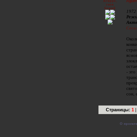
Aguirr
1972
Режи
Акте
Сеси
Окол
конк
стра
яснов
злок
оста
- это
тран
прев
свят
сон, 
Страницы:
1
О проект