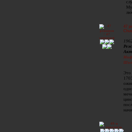
сл
Му
лю
47 р
Chus
1962
Реж
Акт
Миф
Шим
Это 
1703
ожив
одн
мече
цино
посл
начи