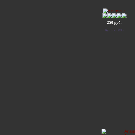
250 руб.
Купить DVD
Агирр