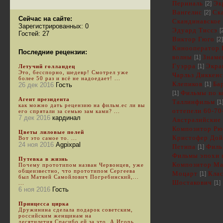
Периналь
[2]
Эк
Вангелис
[2]
Ск
Сейчас на сайте:
Скандинавское
Зарегистрированных: 0
Эдуард Тиссэ
[
Гостей: 27
Виктор Гюго
[2]
Кинооператор 
Последние рецензии:
волны
[1]
Знаме
Гуэрра
[1]
Экра
Летучий голландец
Это, бесспорно, шедевр! Смотрел уже
Чарльз Диккенс
более 50 раз и всё не надоедает! ...
Клепиков
[1]
Ба
26 дек 2016
Гость
[1]
Фильмы по к
Агент президента
Таллинфильм
[1
как можно дать рецензию на фильм.ес ли вы
оттепели 60-70
его спрятали за семью зам ками? ...
7 дек 2016
кардинал
Австралийские
Композитор Рю
Цветы лиловые полей
Кристофер Дой
Вот это самое то. ...
24 ноя 2016
Agpixpal
Петипа
[1]
Филь
Фильмы эпохи 
Путевка в жизнь
Композитор Ма
Почему прототипом назван Червонцев, уже
общеизвестно, что прототипом Сергеева
Моцарт
[1]
Клас
был Матвей Самойлович Погребинский,...
Шостакович
[1]
...
6 ноя 2016
Гость
Принцесса цирка
Дружинина сделала подарок советским,
российским женщинам на
десятилетия.Спасибо ей за это. А Игорь