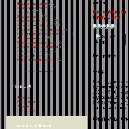
Актер
570
Французское кино
491
Классика Голливуда
Финлэй Карри
387
Триллер
378
Балет и танец
Finlay Currie
361
Исторические фильмы
348
Музыкальные фильмы
329
Приключенческие фильмы
313
Оперы и классическая музыка
291
Английское кино
272
Биографические фильмы
270
Документальные фильмы
240
Итальянские фильмы
233
Биография:
Военные фильмы
217
Новое российское кино
Актер.
полное облако тегов
Шотландский актер
Top 100
музыкальных шоу 
1884 - 1959) в А
надежды"(1946) ре
Фильмы
(1951), "Бен Гур"
Режиссеры
Актеры
окончания кинока
Пользователи
Фильмы Фи
Активные блоги