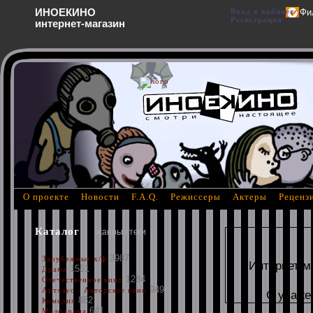
ИНОЕКИНО
Вход в кабинет
Фи
Регистрация
интернет-магазин
О проекте
Новости
F.A.Q.
Режиссеры
Актеры
Реценз
Каталог
жанры / теги
3987
Зарубежные х/ф
Интернет м
1551
Драма
1284
Отечественное кино
949
Артхаус - Авторское кино
С уваже
882
Комедия
641
Мелодрама