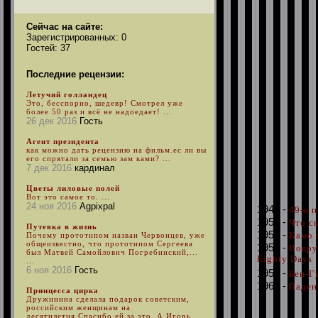
Сейчас на сайте:
Зарегистрированных: 0
Гостей: 37
Последние рецензии:
Летучий голландец
Это, бесспорно, шедевр! Смотрел уже
более 50 раз и всё не надоедает! ...
26 дек 2016
Гость
Агент президента
как можно дать рецензию на фильм.ес ли вы
его спрятали за семью зам ками? ...
7 дек 2016
кардинал
Цветы лиловые полей
Вот это самое то. ...
24 ноя 2016
Agpixpal
1941 -
49-я п
1951 -
Что ск
Путевка в жизнь
1951 -
Камо 
Почему прототипом назван Червонцев, уже
общеизвестно, что прототипом Сергеева
1956 -
Вокруг
был Матвей Самойлович Погребинский,...
Eighty Days
...
6 ноя 2016
Гость
1959 -
Бен-Г
1964 -
Паден
Принцесса цирка
Дружинина сделала подарок советским,
российским женщинам на
десятилетия.Спасибо ей за это. А Игорь