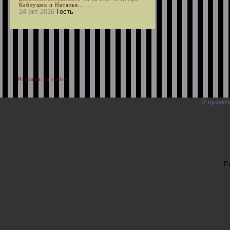
Кеблушек и Наталья... ...
24 окт 2016
Гость
Реклама на сайте
О проект
Р