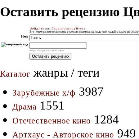
Оставить рецензию Ц
Войдите
или
Зарегистрируйтесь
Это позволит вам отслеживать рецензии и комментарии других людей, а так же вы смож
Имя
введите код с картинки слева
жанры / теги
Каталог
3987
Зарубежные х/ф
1551
Драма
1284
Отечественное кино
949
Артхаус - Авторское кино