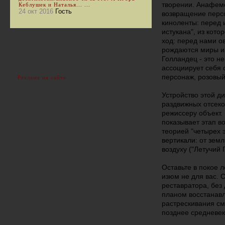
творении. Анафемс
Кеблушек и Наталья... ...
24 окт 2016
Гость
возвращение перс
киноленты: перед
истукана", из кот
ход: перед нами о
рождаются миры и 
Голландец - это не
ассоциирует себя 
персонаж, розовый
Реклама на сайте
Устройство этой д
раздвижных отсек
режиссеру объект. 
показывает этап во
теорией "четырех
вертикали: от земли
воздуху ("Летучий 
Оставьте в покое 
изюм не для вас. 
реставратора, без
планом восстанавл
растрескивания см
позднее средневек