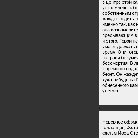
в центре этой к
устремлены к б
собственным ст
жаждет родить р
именно так, как
она вознамеритс
пребывающим в 
и этого. Герои н
умеют держать 
время. Они гото
на грани безуми
бессмертия. В л
тюремного подзе
берет. Он жажде
куда-нибудь на 
обнесенного кам
улетает.
#
Неверное офрмл
голландец''.Хот
фильм Йоса Сте