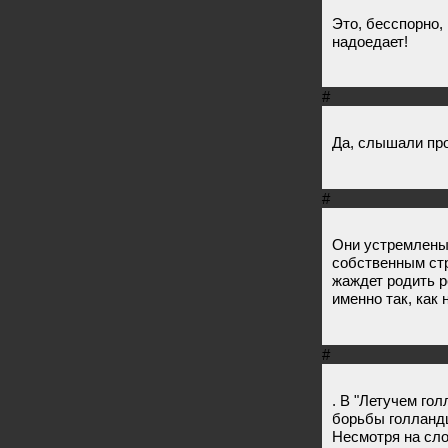
Это, бесспорно,
надоедает!
#
Да, слышали про
#
Они устремлены
собственным ст
жаждет родить р
именно так, как
#
. В "Летучем го
борьбы голландц
Несмотря на сло