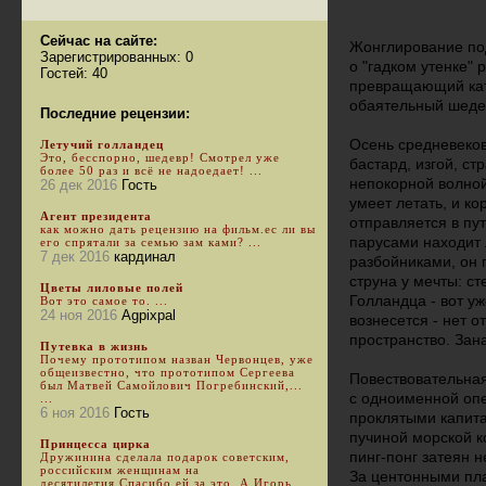
Сейчас на сайте:
Жонглирование по
Зарегистрированных: 0
о "гадком утенке" 
Гостей: 40
превращающий кат
обаятельный шеде
Последние рецензии:
Осень средневеков
Летучий голландец
Это, бесспорно, шедевр! Смотрел уже
бастард, изгой, ст
более 50 раз и всё не надоедает! ...
непокорной волной
26 дек 2016
Гость
умеет летать, и ко
Агент президента
отправляется в пу
как можно дать рецензию на фильм.ес ли вы
парусами находит
его спрятали за семью зам ками? ...
7 дек 2016
кардинал
разбойниками, он 
струна у мечты: ст
Цветы лиловые полей
Голландца - вот у
Вот это самое то. ...
24 ноя 2016
Agpixpal
вознесется - нет 
пространство. Зана
Путевка в жизнь
Почему прототипом назван Червонцев, уже
общеизвестно, что прототипом Сергеева
Повествовательная
был Матвей Самойлович Погребинский,...
с одноименной оп
...
6 ноя 2016
Гость
проклятыми капит
пучиной морской к
Принцесса цирка
пинг-понг затеян н
Дружинина сделала подарок советским,
российским женщинам на
За центонными пла
десятилетия.Спасибо ей за это. А Игорь