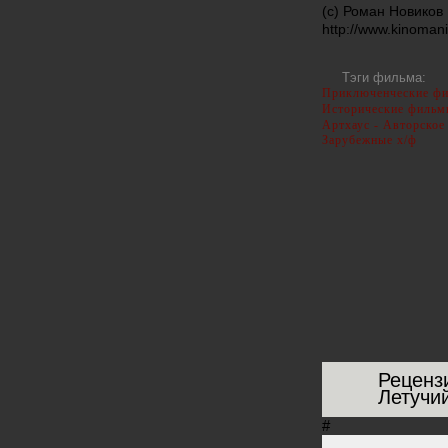
(с) Роман Новиков
http://www.kinomani
Тэги фильма:
Приключенческие ф
Исторические фильм
Артхаус - Авторское
Зарубежные х/ф
Реценз
Летучи
#