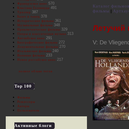
570
Французское кино
Каталог фильмо
491
Классика Голливуда
фильмы
Артхау
|
387
Триллер
378
Балет и танец
361
Исторические фильмы
348
Музыкальные фильмы
Летучий 
329
Приключенческие фильмы
313
Оперы и классическая музыка
291
Английское кино
V: De Vliegen
272
Биографические фильмы
270
Документальные фильмы
240
Итальянские фильмы
233
Военные фильмы
217
Новое российское кино
полное облако тегов
Top 100
Фильмы
Режиссеры
Актеры
Пользователи
Активные блоги