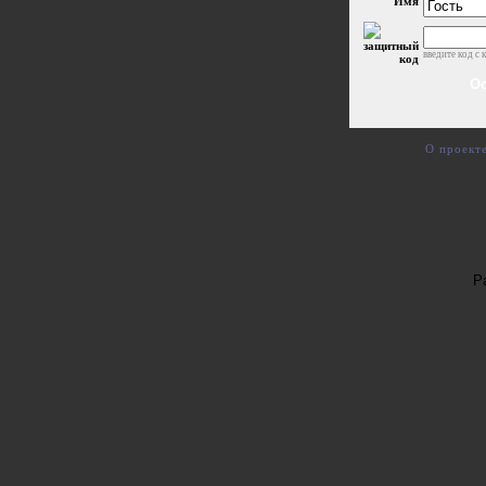
Имя
введите код с 
О проект
Р