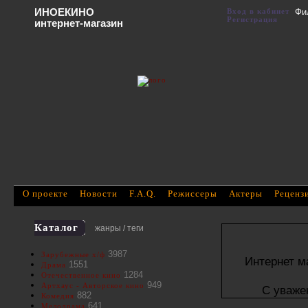
ИНОЕКИНО
Вход в кабинет
Фи
Регистрация
интернет-магазин
О проекте
Новости
F.A.Q.
Режиссеры
Актеры
Реценз
Каталог
жанры / теги
3987
Зарубежные х/ф
Интернет м
1551
Драма
1284
Отечественное кино
949
Артхаус - Авторское кино
С уваже
882
Комедия
641
Мелодрама