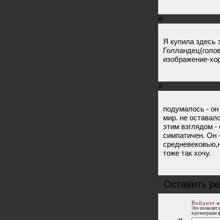
#
Я купила здесь
Голландец(голо
изображение-хо
#
подумалось - он
мир. не оставал
этим взглядом -
симпатичен. Он 
средневековью,н
тоже так хочу.
Оставить р
Войдите
и
Это позволит 
в розыгрыше 