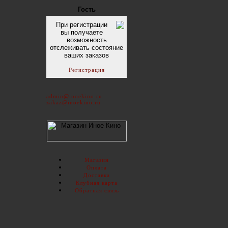
Гость
При регистрации
вы получаете
возможность
отслеживать состояние
ваших заказов
Регистрация
admin@inoekino.ru
zakaz@inoekino.ru
Магазин
Оплата
Доставка
Клубная карта
Обратная связь