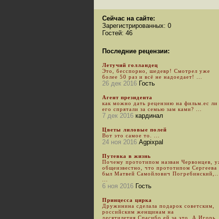
Сейчас на сайте:
Зарегистрированных: 0
Гостей: 46
Последние рецензии:
Летучий голландец
Это, бесспорно, шедевр! Смотрел уже
более 50 раз и всё не надоедает! ...
26 дек 2016
Гость
Агент президента
как можно дать рецензию на фильм.ес ли
его спрятали за семью зам ками? ...
7 дек 2016
кардинал
Цветы лиловые полей
Вот это самое то. ...
24 ноя 2016
Agpixpal
Путевка в жизнь
Почему прототипом назван Червонцев, 
общеизвестно, что прототипом Сергеева
был Матвей Самойлович Погребинский,..
...
6 ноя 2016
Гость
Принцесса цирка
Дружинина сделала подарок советским,
российским женщинам на
десятилетия.Спасибо ей за это. А Игорь