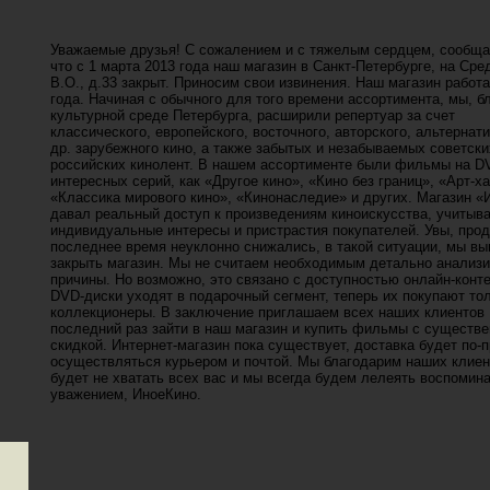
Уважаемые друзья! С сожалением и с тяжелым сердцем, сообщ
что с 1 марта 2013 года наш магазин в Санкт-Петербурге, на Сре
В.О., д.33 закрыт. Приносим свои извинения. Наш магазин работа
года. Начиная с обычного для того времени ассортимента, мы, б
культурной среде Петербурга, расширили репертуар за счет
классического, европейского, восточного, авторского, альтернати
др. зарубежного кино, а также забытых и незабываемых советски
российских кинолент. В нашем ассортименте были фильмы на D
интересных серий, как «Другое кино», «Кино без границ», «Арт-ха
«Классика мирового кино», «Кинонаследие» и других. Магазин «
давал реальный доступ к произведениям киноискусства, учитыв
индивидуальные интересы и пристрастия покупателей. Увы, про
последнее время неуклонно снижались, в такой ситуации, мы в
закрыть магазин. Мы не считаем необходимым детально анализ
причины. Но возможно, это связано с доступностью онлайн-конте
DVD-диски уходят в подарочный сегмент, теперь их покупают то
коллекционеры. В заключение приглашаем всех наших клиентов
последний раз зайти в наш магазин и купить фильмы с существ
скидкой. Интернет-магазин пока существует, доставка будет по-
осуществляться курьером и почтой. Мы благодарим наших клиен
будет не хватать всех вас и мы всегда будем лелеять воспомина
уважением, ИноеКино.