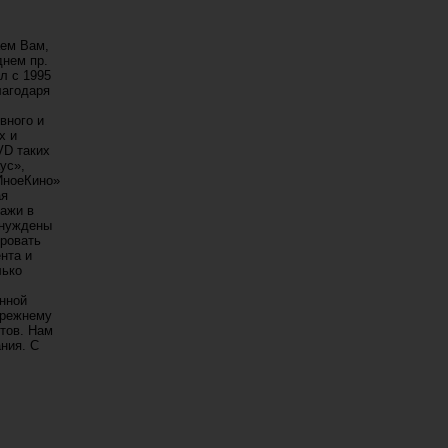
аем Вам,
днем пр.
л с 1995
лагодаря
вного и
х и
VD таких
ус»,
ИноеКино»
ая
дажи в
ынуждены
ировать
нта и
лько
енной
прежнему
тов. Нам
ния. С