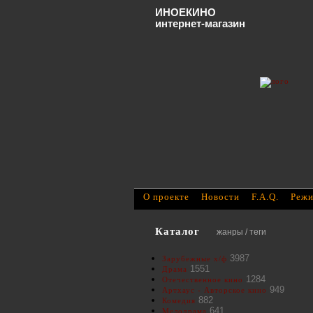
ИНОЕКИНО
интернет-магазин
О проекте
Новости
F.A.Q.
Режи
Каталог
жанры / теги
3987
Зарубежные х/ф
1551
Драма
1284
Отечественное кино
949
Артхаус - Авторское кино
882
Комедия
641
Мелодрама