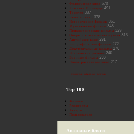
570
Французское кино
491
Классика Голливуда
387
Триллер
378
Балет и танец
361
Исторические фильмы
348
Музыкальные фильмы
329
Приключенческие фильмы
313
Оперы и классическая музыка
291
Английское кино
272
Биографические фильмы
270
Документальные фильмы
240
Итальянские фильмы
233
Военные фильмы
217
Новое российское кино
полное облако тегов
Top 100
Фильмы
Режиссеры
Актеры
Пользователи
Активные блоги