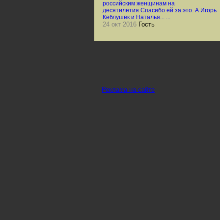
российским женщинам на
десятилетия.Спасибо ей за это. А Игорь
Кеблушек и Наталья... ...
24 окт 2016
Гость
Реклама на сайте