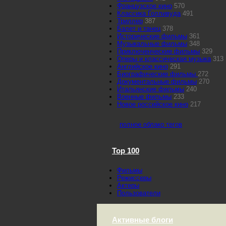
Французское кино
570
Классика Голливуда
491
Триллер
387
Балет и танец
378
Исторические фильмы
361
Музыкальные фильмы
348
Приключенческие фильмы
329
Оперы и классическая музыка
313
Английское кино
291
Биографические фильмы
272
Документальные фильмы
270
Итальянские фильмы
240
Военные фильмы
233
Новое российское кино
217
полное облако тегов
Top 100
Фильмы
Режиссеры
Актеры
Пользователи
Активные блоги