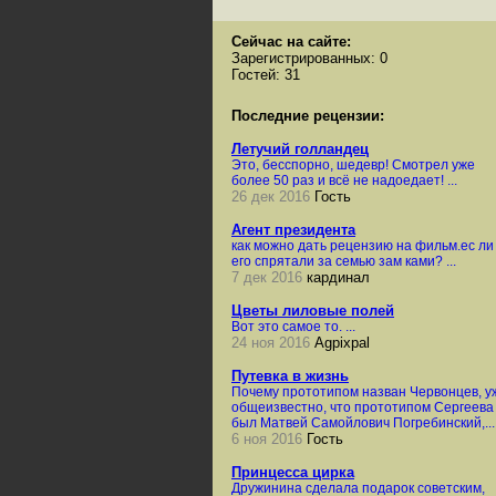
Сейчас на сайте:
Зарегистрированных: 0
Гостей: 31
Последние рецензии:
Летучий голландец
Это, бесспорно, шедевр! Смотрел уже
более 50 раз и всё не надоедает! ...
26 дек 2016
Гость
Агент президента
как можно дать рецензию на фильм.ес ли
его спрятали за семью зам ками? ...
7 дек 2016
кардинал
Цветы лиловые полей
Вот это самое то. ...
24 ноя 2016
Agpixpal
Путевка в жизнь
Почему прототипом назван Червонцев, у
общеизвестно, что прототипом Сергеева
был Матвей Самойлович Погребинский,... .
6 ноя 2016
Гость
Принцесса цирка
Дружинина сделала подарок советским,