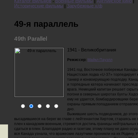
Каталог фильмов
Военные фильмы
Английское кино
-
|
|
Исторические фильмы
Зарубежные х/ф
|
49-я параллель
49th Parallel
1941 - Великобритания
Режиссер:
Майкл Пауэлл
1941 год. Восточное побережье Канады
Нацистская лодка «U-37» торпедирует 
танкер и конвоирующую подлодку. Кана
и торпедные катера начинают преслед
врага. Немецкий капитан решает скрыть
погони в северных широтах бухты Хадс
ему не удается, бомбардировщики бере
охраны прямым попаданием отправляю
дно.
Выжившие шесть подводников, до этого
высадившиеся на берег во главе с лейтенантом Хиртом, стараясь не 
плен к канадским военным, стремятся достичь границы нейтральных
сдаться в плен. Благодаря радио и газетам, этому плану не дано осу
вся Канада узнала, что вражеские лазутчики проникли на их Родину. 