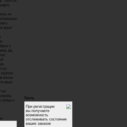
р" 1943 за
rger).
кая, но
ропаганды.
ком и
о вора"
и
дь
брых и
мов. Да,
ель"
ый
ши,
т из
з картин
ам этого
я своих
" не
сказка,
Гость
 добра и
При регистрации
вы получаете
возможность
ме
отслеживать состояние
ваших заказов