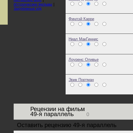
|
Исторические фильмы
Зарубежные х/ф
Финлэй Карри
Ниал МакГиннис
Лоуренс Оливье
Эрик Портман
Рецензии на фильм
49-я параллель
0
Оставить рецензию 49-я параллель