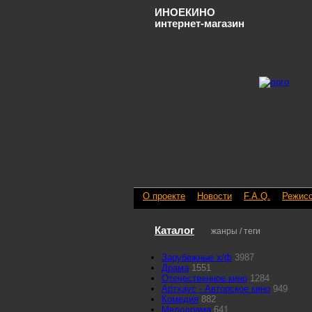
ИНОЕКИНО
интернет-магазин
О проекте
Новости
F.A.Q.
Режис
Каталог
жанры / теги
Зарубежные х/ф
3987
Драма
1551
Отечественное кино
1284
Артхаус - Авторское кино
949
Комедия
882
Мелодрама
641