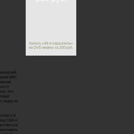
Купить «49-я параллель»
на DVD можно за 200 руб.
.
канадский
дские ВВС
ование
ся от
она. Это
говой
т лодку на
попасть в
 вод США и
ществиться:
Уничтожить