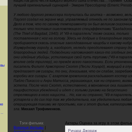
нацистов дело чести каждого верного сына отечества… Премия "Оска
лучший оригинальный сценарий - Эмерик Прессбургер (Emeric Pressbu
У любого другого режиссера получилась бы агитка – возможно, вели
Пауэлл создал на экране мир, управляемый отнюдь не по законам п
Дело в том, что по своему темпераменту он был великим сказочни
только что поставил ошеломляющего спецэффектами "Багдадског
(The Thief of Bagdad, 1940). И "49-я параллель" тоже сказка, только
поставленная с ног на голову. Здесь не добрые и благородные геро
пробираются сквозь опасные заколдованные чащобы к какому-нибу
Изумрудному городу, а, наоборот, нелюди преодолевают страну до
благородных людей. Подводники напоминают каких-то злобных гно
они идейные убийцы, устилающие свой путь трупами ("49-я паралл
вполне себе триллер), но прежде всего пакостники. Если утонченн
 вы
писатель Филипп Армстронг Скотт (Лесли Хоуард), живущий в глу
предлагает им сигары, то они, доказывая, что он слабак, загребаю
коробки все сигары. С азартом гремлинов раскладывают костер и
Пабло Пикассо и Анри Матисса, украшающих, как ни странно, вигв
эстета. После чего Скотт, естественно, в мгновение ока лишаетс
пацифистских убеждений и идет с голыми руками на безуспешно
стреляющего в него нациста.... Но, как ни странно, "49-я параллель
устарела и до сих пор так же убедительна, как убедительна любая 
же
оперирующая такими же простыми, как и этот фильм, категориями
зла.
Михаил Трофименков.
..
Тэги фильма:
Актеры
Оценка за игру в этом филь
|
Военные фильмы
Ричард Джордж
|
Английское кино