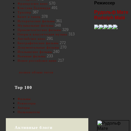
Режиссер
570
Французское кино
491
Классика Голливуда
Рудольф Мате
387
Триллер
378
Балет и танец
Rudolph Maté
361
Исторические фильмы
348
Музыкальные фильмы
329
Приключенческие фильмы
313
Оперы и классическая музыка
291
Английское кино
272
Биографические фильмы
270
Документальные фильмы
240
Итальянские фильмы
233
Военные фильмы
217
Новое российское кино
полное облако тегов
Top 100
Фильмы
Режиссеры
Актеры
Пользователи
Активные блоги