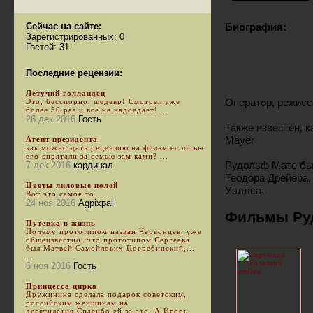
Сейчас на сайте:
Биография:
Зарегистрированных: 0
Гостей: 31
Последние рецензии:
Летучий голландец
Оператор, режисс
Это, бесспорно, шедевр! Смотрел уже
более 50 раз и всё не надоедает! ...
26 дек 2016
Гость
Также известен, ка
Mayer
Агент президента
как можно дать рецензию на фильм.ес ли вы
его спрятали за семью зам ками? ...
Рудольф Мате был
7 дек 2016
кардинал
Теодора Дрейера,
Цветы лиловые полей
Уэллса.
Вот это самое то. ...
24 ноя 2016
Agpixpal
Фильмы Ру
Путевка в жизнь
Почему прототипом назван Червонцев, уже
общеизвестно, что прототипом Сергеева
был Матвей Самойлович Погребинский,...
...
6 ноя 2016
Гость
Принцесса цирка
Дружинина сделала подарок советским,
российским женщинам на
десятилетия.Спасибо ей за это. А Игорь