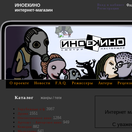
ИНОЕКИНО
Вход в кабинет
Фи
Регистрация
интернет-магазин
О проекте
Новости
F.A.Q.
Режиссеры
Актеры
Реценз
Каталог
жанры / теги
3987
Зарубежные х/ф
Интернет м
1551
Драма
1284
Отечественное кино
949
Артхаус - Авторское кино
С уваже
882
Комедия
641
Мелодрама