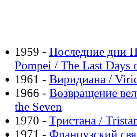
1959 -
Последние дни По
Pompei / The Last Days 
1961 -
Виридиана / Viri
1966 -
Возвращение вели
the Seven
1970 -
Тристана / Trista
1971 -
Французский связ