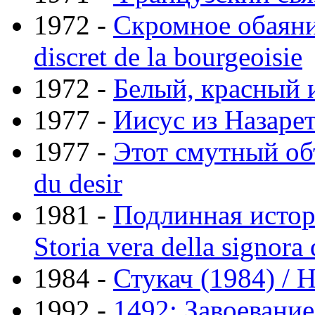
1972 -
Скромное обаяни
discret de la bourgeoisie
1972 -
Белый, красный и..
1977 -
Иисус из Назарет
1977 -
Этот смутный объ
du desir
1981 -
Подлинная истор
Storia vera della signora 
1984 -
Стукач (1984) / H
1992 -
1492: Завоевание 