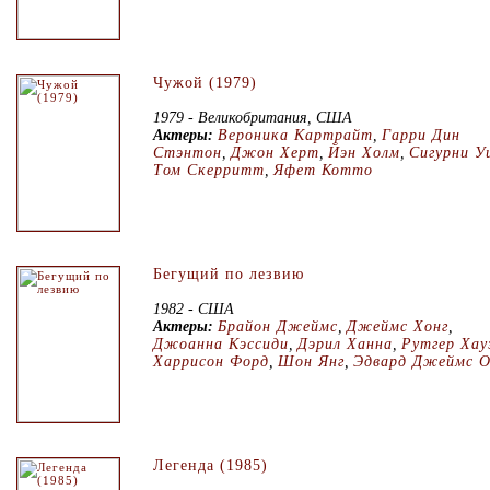
Чужой (1979)
1979 - Великобритания, США
Актеры:
Вероника Картрайт
,
Гарри Дин
Стэнтон
,
Джон Херт
,
Йэн Холм
,
Сигурни У
Том Скерритт
,
Яфет Котто
Бегущий по лезвию
1982 - США
Актеры:
Брайон Джеймс
,
Джеймс Хонг
,
Джоанна Кэссиди
,
Дэрил Ханна
,
Рутгер Хау
Харрисон Форд
,
Шон Янг
,
Эдвард Джеймс О
Легенда (1985)