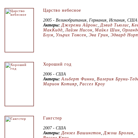
Царство небесное
2005 - Великобритания, Германия, Испания, США
Актеры:
Джереми Айронс
,
Дэвид Тьюлис
,
Ке
МакКидд
,
Лайэм Нисон
,
Майкл Шин
,
Орланд
Блум
,
Ульрих Томсен
,
Эва Грин
,
Эдвард Нор
Хороший год
2006 - США
Актеры:
Альберт Финни
,
Валерия Бруни-Тед
Марион Котияр
,
Рассел Кроу
Гангстер
2007 - США
Актеры:
Дензел Вашингтон
,
Джош Бролин
,
Рассел Кроу