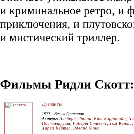
и криминальное ретро, и ф
приключения, и плутовско
и мистический триллер.
Фильмы Ридли Скотт:
Дуэлянты
1977 - Великобритания
Актеры:
Альберт Финни
,
Кит Кэррадайн
,
П
Постлетуэйт
,
Роберт Стивенс
,
Том Конти
,
Харви Кейтел
,
Эдвард Фокс