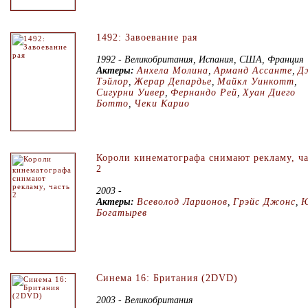
1492: Завоевание рая
1992 - Великобритания, Испания, США, Франция
Актеры:
Анхела Молина
,
Арманд Ассанте
,
Д
Тэйлор
,
Жерар Депардье
,
Майкл Уинкотт
,
Сигурни Уивер
,
Фернандо Рей
,
Хуан Диего
Ботто
,
Чеки Карио
Короли кинематографа снимают рекламу, ча
2
2003 -
Актеры:
Всеволод Ларионов
,
Грэйс Джонс
,
Ю
Богатырев
Синема 16: Британия (2DVD)
2003 - Великобритания