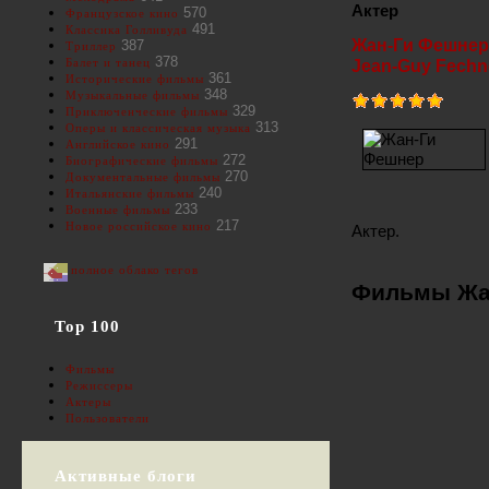
Актер
570
Французское кино
491
Классика Голливуда
Жан-Ги Фешнер
387
Триллер
378
Балет и танец
Jean-Guy Fechn
361
Исторические фильмы
348
Музыкальные фильмы
329
Приключенческие фильмы
313
Оперы и классическая музыка
291
Английское кино
272
Биографические фильмы
270
Документальные фильмы
240
Итальянские фильмы
233
Военные фильмы
217
Новое российское кино
Актер.
полное облако тегов
Фильмы Жа
Top 100
Фильмы
Режиссеры
Актеры
Пользователи
Активные блоги