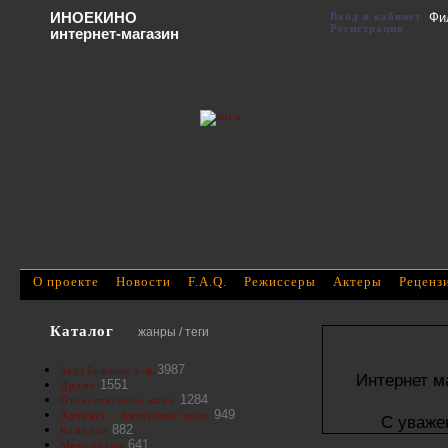
ИНОЕКИНО
Вход в кабинет
Фи
Регистрация
интернет-магазин
О проекте
Новости
F.A.Q.
Режиссеры
Актеры
Реценз
Каталог
жанры / теги
3987
Зарубежные х/ф
Интернет м
1551
Драма
1284
Отечественное кино
949
Артхаус - Авторское кино
С уваже
882
Комедия
641
Мелодрама