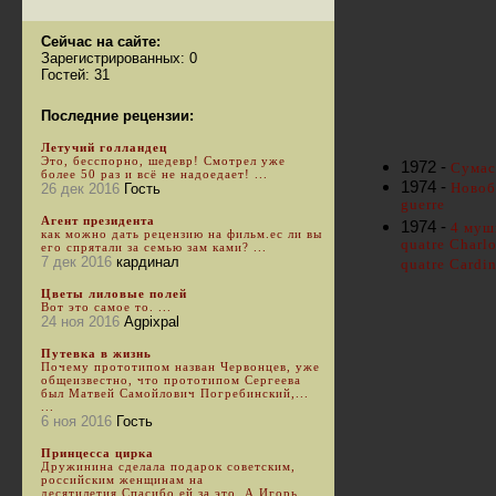
Сейчас на сайте:
Зарегистрированных: 0
Гостей: 31
Последние рецензии:
Летучий голландец
Это, бесспорно, шедевр! Смотрел уже
1972 -
Сумас
более 50 раз и всё не надоедает! ...
1974 -
Новобр
26 дек 2016
Гость
guerre
Агент президента
1974 -
4 муш
как можно дать рецензию на фильм.ес ли вы
quatre Charlo
его спрятали за семью зам ками? ...
7 дек 2016
кардинал
quatre Cardin
Цветы лиловые полей
Вот это самое то. ...
24 ноя 2016
Agpixpal
Путевка в жизнь
Почему прототипом назван Червонцев, уже
общеизвестно, что прототипом Сергеева
был Матвей Самойлович Погребинский,...
...
6 ноя 2016
Гость
Принцесса цирка
Дружинина сделала подарок советским,
российским женщинам на
десятилетия.Спасибо ей за это. А Игорь