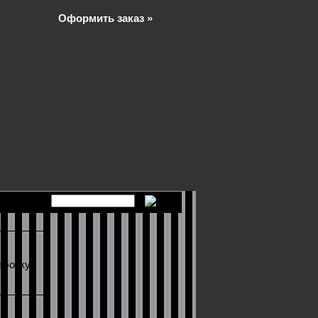
Оформить заказ »
аботку