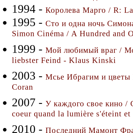
1994 -
Королева Марго / R: La
1995 -
Сто и одна ночь Симона
Simon Cinéma / A Hundred and O
1999 -
Мой любимый враг / Мо
liebster Feind - Klaus Kinski
2003 -
Мсье Ибрагим и цветы К
Coran
2007 -
У каждого свое кино / 
coeur quand la lumière s'éteint et
2010 -
Последний Мамонт Фр