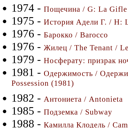
1974 -
Пощечина / G: La Gifle
1975 -
История Адели Г. / H: L
1976 -
Барокко / Barocco
1976 -
Жилец / The Tenant / Le
1979 -
Носферату: призрак ноч
1981 -
Одержимость / Одержим
Possession (1981)
1982 -
Антониета / Antonieta
1985 -
Подземка / Subway
1988 -
Камилла Клодель / Cami