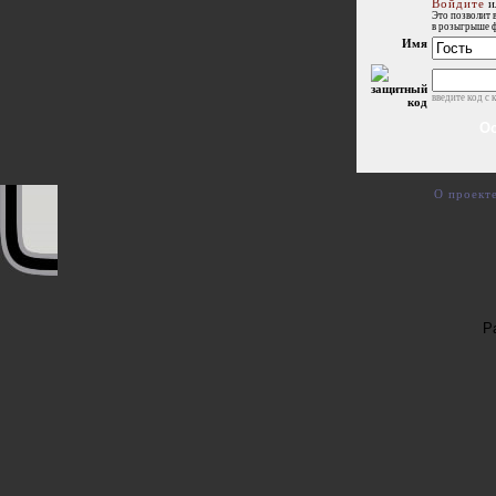
Войдите
и
Это позволит 
в розыгрыше 
Имя
введите код с 
О проект
Р