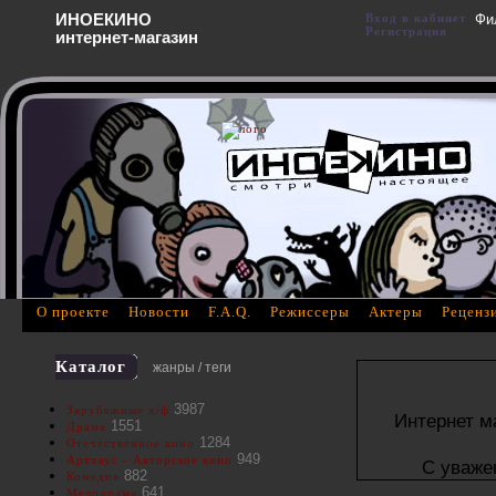
ИНОЕКИНО
Вход в кабинет
Фи
Регистрация
интернет-магазин
О проекте
Новости
F.A.Q.
Режиссеры
Актеры
Реценз
Каталог
жанры / теги
3987
Зарубежные х/ф
Интернет м
1551
Драма
1284
Отечественное кино
949
Артхаус - Авторское кино
С уваже
882
Комедия
641
Мелодрама