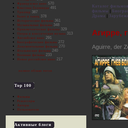
570
Французское кино
Каталог фильмо
491
Классика Голливуда
фильмы
Биогра
|
387
Триллер
Драма
Зарубеж
|
378
Балет и танец
361
Исторические фильмы
348
Музыкальные фильмы
329
Приключенческие фильмы
Агирре, 
313
Оперы и классическая музыка
291
Английское кино
272
Биографические фильмы
Aguirre, der 
270
Документальные фильмы
240
Итальянские фильмы
233
Военные фильмы
217
Новое российское кино
полное облако тегов
Top 100
Фильмы
Режиссеры
Актеры
Пользователи
Активные блоги