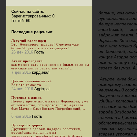
Сейчас на сайте:
больше, чем очев
Зарегистрированных: 0
путешествие веде
Гостей: 69
Агирре непреклон
гнев Божий, — го
Последние рецензии:
задрожит земля. 
деревьев. Кто ос
Летучий голландец
Это, бесспорно, шедевр! Смотрел уже
так, что можно б
более 50 раз и всё не надоедает! ...
от болезней, напа
26 дек 2016
Гость
концов Агирре ост
Агент президента
ним на плоту по 
как можно дать рецензию на фильм.ес ли вы
своего безумия.
А
его спрятали за семью зам ками? ...
7 дек 2016
кардинал
"Агирре, гнев бож
Цветы лиловые полей
немецкому визионе
Вот это самое то. ...
24 ноя 2016
Agpixpal
неизменный сообщ
безумного конкис
Путевка в жизнь
убийцы, который 
Почему прототипом назван Червонцев, уже
общеизвестно, что прототипом Сергеева
со своим отрядом
был Матвей Самойлович Погребинский,...
города Эльдорадо
...
6 ноя 2016
Гость
съемки в ад, мак
обстоятельствам.
Принцесса цирка
святого, мученика
Дружинина сделала подарок советским,
российским женщинам на
всерьез угрожал 
десятилетия.Спасибо ей за это. А Игорь