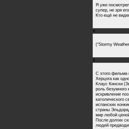
Я уже посмотрел
супер, не зря ег
Кто ещё не виде
#
("Stormy Weathe
#
С этого фильма 
Херцога как одн
Клаус Кински (З
роль безумного 
искривление поз
католического с
испанских конки
страны Эльдорад
мир любой ценой
После долгих ск
людей предводит