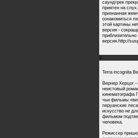
саундтрек прекр
приятен на слух.
признанная жемч
ознакомиться лю
этой картины нет
версия - сокращ
приблизительно 
версия.http://sus
#
Terra incognita 
Вернер Херцог –
неистовый рома
кинематографа Г
чьи фильмы «ве
перуанские леса.
искусство не дл
фильмом подтве
человека.
Режиссер прише