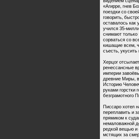
видением сцена
«Агирре, гнев Б
поездки со свое
говорить, быстр
оставалось как 
учился 35-милл
снимают только 
сорваться со вс
кишащие всем, ч
съесть, укусить 
Херцог отсылает
ренессансные вр
империи завоёв
древние Миры, в
Историю Человеч
руками горстки 
безграмотного П
Писсаро хотел н
переплавить и з
прямиком к суда
немаловажной де
редкой вещью и 
мстящих за смер