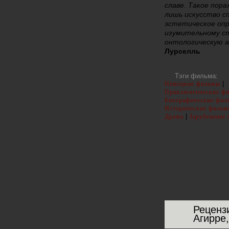
славе. Такое пора
лишь искусство с
эстетическое опр
изумительному с
онтологическую а
Лурселль
Тэги фильма:
|
Немецкие фильмы
Приключенческие ф
Биографические фи
Исторические фильм
|
Драма
Зарубежные 
Реценз
Агирре,