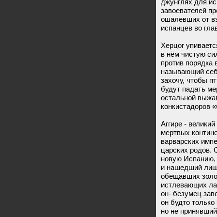
джунглях для ис
завоевателей пр
ошалевших от в
испанцев во гла
Херцог упиваетс
в нём чистую си
против порядка 
называющий себя
захочу, чтобы п
будут падать ме
остальной выжа
конкистадоров 
Аггире - велики
мертвых контин
варварских импе
царских родов. 
новую Испанию,
и нашедший лиш
обещавших золот
истлевающих лат
он- безумец зав
он будто только
но не принявший 