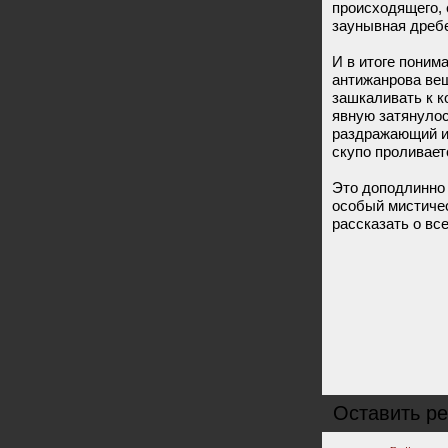
происходящего,
заунывная дреб
И в итоге поним
антижанрова вещ
зашкаливать к к
явную затянулос
раздражающий и
скупо проливает
Это доподлинно 
особый мистичес
рассказать о все
Оставить ре