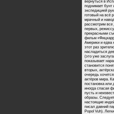
вернуться в Исп
поднимает бунт 
экспедицией ру
готовый на всё 
мрачный и наво
рассмотрим все 
первых, режиссу
прекрасными съё
фильм «Фицкарр
Америки и едва 
этот раз зрител
насладиться де
(это уже заслуг
показывает нара
становится поня
вторых, актёрска
очередь хочется
актёров мира. К
постановка или 
иногда спасая ф
пусть и неизвес
образы. Следует
настоящие индей
писал давний па
Popol Vuh). Лег