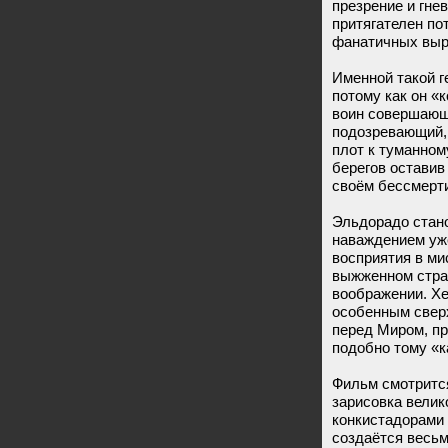
презрение и гне
притягателен по
фанатичных выро
Именной такой г
потому как он «
воин совершающий
подозревающий, 
плот к туманном
берегов оставив
своём бессмерти
Эльдорадо стано
наваждением уж
восприятия в м
выжженном стра
воображении. Хе
особенным сверх
перед Миром, пр
подобно тому «к
Фильм смотритс
зарисовка велик
конкистадорами
создаётся весь