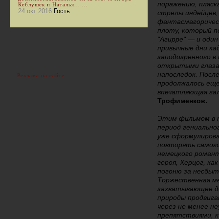
поражению, пляск
Кеблушек и Наталья... ...
24 окт 2016
Гость
стрелы индейцев, 
фантасмагорическ
плоту, который п
"Агирре" — и оди
привычные дни ка
заподозренного в
открытыми глаза
напоследок. После
Реклама на сайте
продолжалось еще
впечатляющая гал
Трофименков.
Этим фильмом в 
период гениальног
уже сформулирова
повторять самого
немецкого романт
героя, Херцог, ка
погоню за несбыт
Торжественная ме
захватывающее д
природы продвига
через не менее н
препятствиями, к