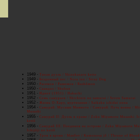
1949 -
Тихая дуэль / Shizukanaru ketto
1949 -
Бездомный пес / Nora inu / Stray Dog
1950 -
Расемон / Рашомон / Rashômon
1950 -
Скандал / Shubun
1951 -
Идиот (1951) / Hakuchi
1952 -
Семь самураев / Shichinin no samurai / Seven Samurai
1952 -
Жизнь О-Хару, куртизанки / Saikaku ichidai onna
1954 -
Самурай: Мусаши Миямото / Самурай: Путь воина / M
Musashi
1955 -
Самурай II: Дуэль в храме / Zoku Miyamoto Musashi: Ic
kettô
1956 -
Самурай III: Поединок на острове / Zoku Miyamoto Mus
Ichijôji no kettô
1957 -
Трон в крови / Макбет / Kumonosu jô / Throne of Blood
1958 -
Скрытая крепость / Kakushi-toride no san-akunin / The 