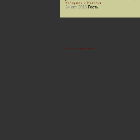
Кеблушек и Наталья... ...
24 окт 2016
Гость
Реклама на сайте