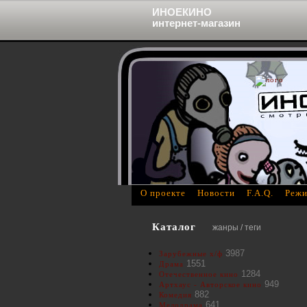
ИНОЕКИНО
интернет-магазин
О проекте
Новости
F.A.Q.
Режи
Каталог
жанры / теги
3987
Зарубежные х/ф
1551
Драма
1284
Отечественное кино
949
Артхаус - Авторское кино
882
Комедия
641
Мелодрама