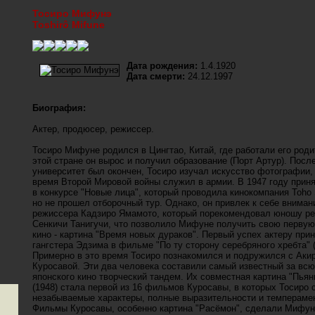
Тосиро Мифунэ
Toshirô Mifune
Дата рождения:
1.4.1920
Дата смерти:
24.12.1997
Биография:
Актер, продюсер, режиссер.
Тосиро Мифуне родился в Цингтао, Китай, где работали его роди
этой стране он вырос и получил образование (Порт Артур). После
университет был окончен, Тосиро изучал искусство фотографии, 
время Второй Мировой войны служил в армии. В 1947 году прин
в конкурсе "Новые лица", который проводила кинокомпания Toho 
но не прошел отборочный тур. Однако, он привлек к себе вниман
режиссера Кадзиро Ямамото, который порекомендовал юношу р
Сенкичи Танигучи, что позволило Мифуне получить свою первую
кино - картина "Время новых дураков". Первый успех актеру при
гангстера Эдзима в фильме "По ту сторону серебряного хребта" (
Примерно в это время Тосиро познакомился и подружился с Аки
Куросавой. Эти два человека составили самый известный за вс
японского кино творческий тандем. Их совместная картина "Пьян
(1948) стала первой из 16 фильмов Куросавы, в которых Тосиро 
незабываемые характеры, полные выразительности и темпераме
Фильмы Куросавы, особенно картина "Расёмон", сделали Мифу