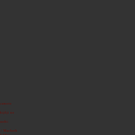
iyamoto
hijôji no
ashi:
 / Macbeth
Hidden