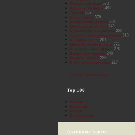
570
Французское кино
491
Классика Голливуда
387
Триллер
378
Балет и танец
361
Исторические фильмы
348
Музыкальные фильмы
329
Приключенческие фильмы
313
Оперы и классическая музыка
291
Английское кино
272
Биографические фильмы
270
Документальные фильмы
240
Итальянские фильмы
233
Военные фильмы
217
Новое российское кино
полное облако тегов
Top 100
Фильмы
Режиссеры
Актеры
Пользователи
Активные блоги