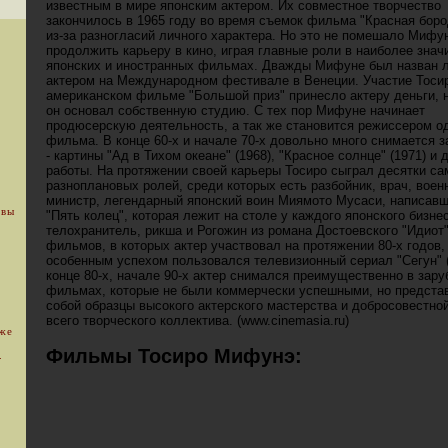
известным в мире японским актером. Их совместное творчество
закончилось в 1965 году во время съемок фильма "Красная бород
из-за разногласий личного характера. Но это не помешало Мифу
продолжить карьеру в кино, играя главные роли в наиболее зна
японских и иностранных фильмах. Дважды Мифуне был назван 
актером на Международном фестивале в Венеции. Участие Тоси
американском фильме "Большой приз" принесло актеру деньги, 
он основал собственную студию. С тех пор Мифуне начинает
продюсерскую деятельность, а так же становится режиссером о
фильма. В конце 60-х и начале 70-х довольно много снимается 
- картины "Ад в Тихом океане" (1968), "Красное солнце" (1971) и 
работы. На протяжении своей карьеры Тосиро сыграл десятки с
разноплановых ролей, среди которых есть разбойник, врач, воен
министр, легендарный японский воин Миямото Мусаси, написавш
 вы
"Пять колец", которая лежит на столе у каждого японского бизне
телохранитель, рикша и Рогожин из романа Достоевского "Идиот
фильмов, в которых актер участвовал на протяжении 80-х годов,
особенным успехом пользовался телевизионный сериал "Сегун" (
конце 80-х, начале 90-х актер снимался преимущественно в зар
фильмах, которые не были коммерчески успешными, но предста
собой образцы высокого актерского мастерства и добросовестно
всего творческого коллектива. (www.cinemasia.ru)
уже
Фильмы Тосиро Мифунэ:
.