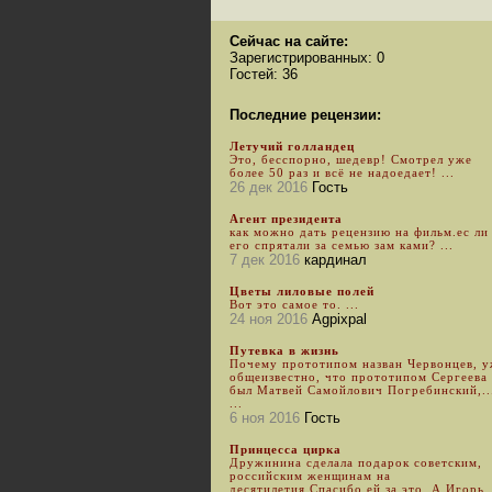
Сейчас на сайте:
Зарегистрированных: 0
Гостей: 36
Последние рецензии:
Летучий голландец
Это, бесспорно, шедевр! Смотрел уже
более 50 раз и всё не надоедает! ...
26 дек 2016
Гость
Агент президента
как можно дать рецензию на фильм.ес ли
его спрятали за семью зам ками? ...
7 дек 2016
кардинал
Цветы лиловые полей
Вот это самое то. ...
24 ноя 2016
Agpixpal
Путевка в жизнь
Почему прототипом назван Червонцев, 
общеизвестно, что прототипом Сергеева
был Матвей Самойлович Погребинский,..
...
6 ноя 2016
Гость
Принцесса цирка
Дружинина сделала подарок советским,
российским женщинам на
десятилетия.Спасибо ей за это. А Игорь