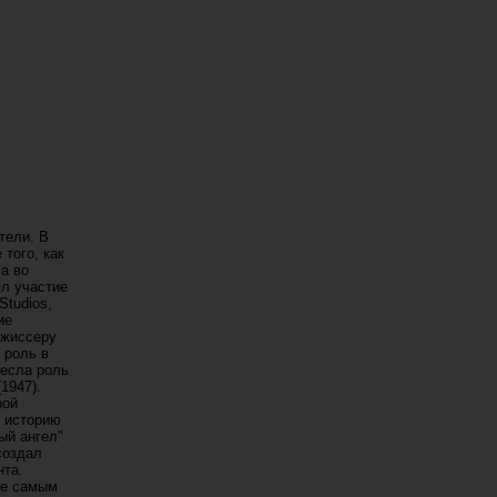
тели. В
 того, как
а во
ял участие
Studios,
ие
ежиссеру
 роль в
несла роль
1947).
рой
ю историю
ый ангел"
создал
нта.
не самым