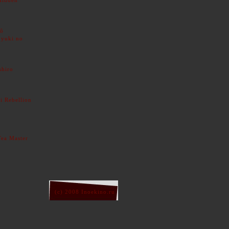
rô
 yuki no
shiro
i Rebellion
Tea Master
(c) 2008 Inoekino.ru