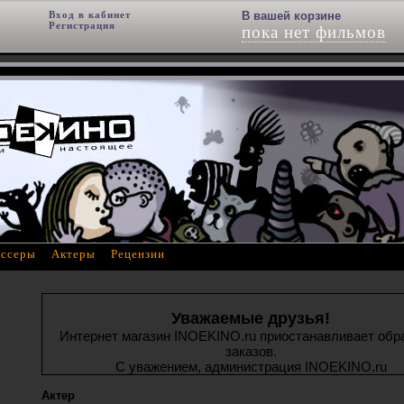
Вход в кабинет
Фильм добавлен в корзину
В вашей корзине
Регистрация
пока нет фильмов
ссеры
Актеры
Рецензии
Уважаемые друзья!
Интернет магазин INOEKINO.ru приостанавливает обр
заказов.
С уважением, администрация INOEKINO.ru
Актер