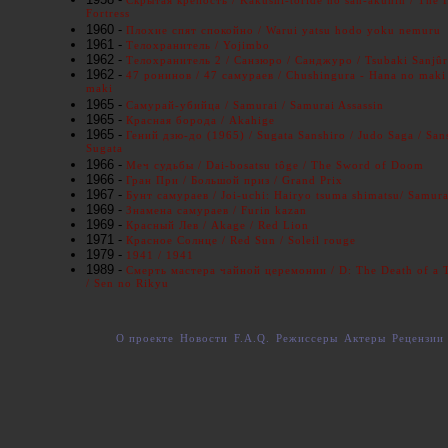
Fortress
1960 -
Плохие спят спокойно / Warui yatsu hodo yoku nemuru
1961 -
Телохранитель / Yojimbo
1962 -
Телохранитель 2 / Санзюро / Санджуро / Tsubaki Sanjû
1962 -
47 ронинов / 47 самураев / Chushingura - Hana no maki
maki
1965 -
Самурай-убийца / Samurai / Samurai Assassin
1965 -
Красная борода / Akahige
1965 -
Гений дзю-до (1965) / Sugata Sanshiro / Judo Saga / San
Sugata
1966 -
Меч судьбы / Dai-bosatsu tôge / The Sword of Doom
1966 -
Гран При / Большой приз / Grand Prix
1967 -
Бунт самураев / Joi-uchi: Hairyo tsuma shimatsu/ Samura
1969 -
Знамена самураев / Furin kazan
1969 -
Красный Лев / Akage / Red Lion
1971 -
Красное Солнце / Red Sun / Soleil rouge
1979 -
1941 / 1941
1989 -
Смерть мастера чайной церемонии / D: The Death of a 
/ Sen no Rikyu
О проекте
Новости
F.A.Q.
Режиссеры
Актеры
Рецензии