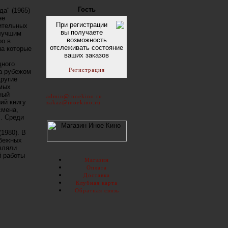
Гость
а" (1965)
не
При регистрации
чительных
вы получаете
лучшим
возможность
ро в
отслеживать состояние
на которые
ваших заказов
дного
Регистрация
за рубежом
другие
амых
ный
admin@inoekino.ru
ий книгу
zakaz@inoekino.ru
смена,
". Среди
1980). В
убежных
вляли
й работы
Магазин
Оплата
Доставка
Клубная карта
Обратная связь