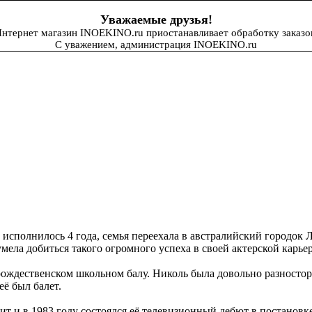
Уважаемые друзья!
нтернет магазин INOEKINO.ru приостанавливает обработку заказо
С уважением, администрация INOEKINO.ru
 исполнилось 4 года, семья переехала в австралийский городок 
мела добиться такого огромного успеха в своей актерской карьер
рождественском школьном балу. Николь была довольно разностор
ё был балет.
т и в 1983 году состоялся её телевизионный дебют в постановке 