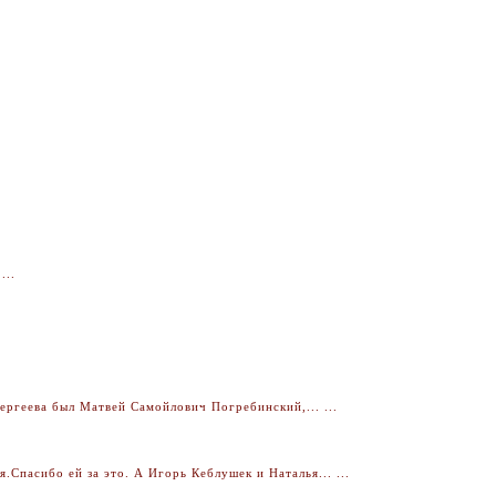
...
ргеева был Матвей Самойлович Погребинский,... ...
Спасибо ей за это. А Игорь Кеблушек и Наталья... ...