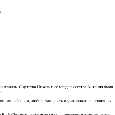
в.
Лонгвилль. С детства Николь и её младшая сестра Антония были
е.
онним ребенком, любила танцевать и участвовать в различных
Bush Christmas, которая до сих пор проходит в этом же театре