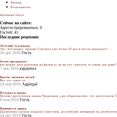
Актеры
Пользователи
Активные блоги
Сейчас на сайте:
Зарегистрированных: 0
Гостей: 41
Последние рецензии:
Летучий голландец
Это, бесспорно, шедевр! Смотрел уже более 50 раз и всё не надоедает! ...
26 дек 2016
Гость
Агент президента
как можно дать рецензию на фильм.ес ли вы его спрятали за семью зам ками? 
7 дек 2016
кардинал
Цветы лиловые полей
Вот это самое то. ...
24 ноя 2016
Agpixpal
Путевка в жизнь
Почему прототипом назван Червонцев, уже общеизвестно, что прототипом Се
6 ноя 2016
Гость
Принцесса цирка
Дружинина сделала подарок советским, российским женщинам на десятилетия.
24 окт 2016
Гость