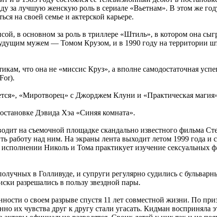
аду за лучшую женскую роль в сериале «Вьетнам». В этом же год
ься на своей семье и актерской карьере.
сой, в основном за роль в триллере «Штиль», в котором она сы
удущим мужем — Томом Крузом, и в 1990 году на территории шт
кам, что она не «миссис Круз», а вполне самодостаточная успеш
For).
тся», «Миротворец» с Джорджем Клуни и «Практическая магия» 
постановке Дэвида Хэа «Синяя комната».
оводит на съемочной площадке скандально известного фильма Ст
ть работу над ним. На экраны лента выходит летом 1999 года и 
в исполнении Николь и Тома практикует изучение сексуальных ф
получных в Голливуде, и супруги регулярно судились с бульвар
ски разрешались в пользу звездной пары.
ности о своем разрыве спустя 11 лет совместной жизни. По при
но их чувства друг к другу стали угасать. Кидман восприняла эт