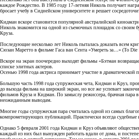
каждое Рождество. В 1985 году 17-летняя Николь получает нагр
бросает учебу в Сиднейском университете и решает сосредоточит
Кидман вскоре становится популярной австралийской киноактри
Николь знакомится на одной из съемочных площадок со своим б
Круза.
Последующие несколько лет Николь пыталась доказать всем крити
Сюзан Маретто в фильме Гаса ван Сента «Умереть за…» (To Die 
Вскоре на экран поочередно выходят фильмы «Бэтман возвращае
списке элитных актеров.
Осенью 1998 года актриса принимает участие в драматической 
Большую часть 1998 года супружеская чета, Кидман и Круз, пр
до выхода фильма на широкий экран, но все же успевает закончи
фильмов Круза и Кидман. По замыслу режиссера, брачная пара 
неожиданным выводам.
Многие годы супружеская пара считалась одной из самых благо
компрометирующих публикаций. Практически всегда судебные и
Однако 5 февраля 2001 года Кидман и Круз объявляют обществен
каждый из них был вынужден работать вдали от дома, и постепен