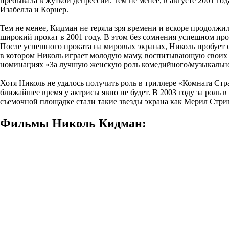
пребывала в жуткой депрессии. Тем не менее, в августе 2001 г
Изабелла и Корнер.
Тем не менее, Кидман не теряла зря времени и вскоре продолж
широкий прокат в 2001 году. В этом без сомнения успешном про
После успешного проката на мировых экранах, Николь пробует с
в котором Николь играет молодую маму, воспитывающую своих д
номинациях «За лучшую женскую роль комедийного/музыкально
Хотя Николь не удалось получить роль в триллере «Комната Стра
ближайшее время у актрисы явно не будет. В 2003 году за рол
съемочной площадке стали такие звезды экрана как Мерил Стр
Фильмы Николь Кидман: