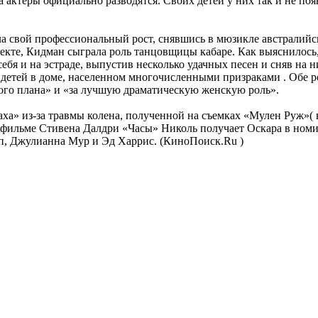
ода актеры официально разводятся. Своих детей у них так и не 
ила свой профессиональный рост, снявшись в мюзикле австралий
екте, Кидман сыграла роль танцовщицы кабаре. Как выяснилось,
ебя и на эстраде, выпустив несколько удачных песен и сняв на 
етей в доме, населенном многочисленными призраками . Обе рол
го плана» и «за лучшую драматическую женскую роль».
ха» из-за травмы колена, полученной на съемках «Мулен Руж»( в
ь в фильме Стивена Далдри «Часы» Николь получает Оскара в но
ип, Джулианна Мур и Эд Харрис. (КиноПоиск.Ru )