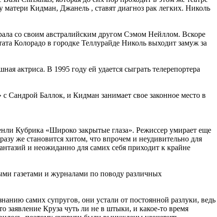
у матери Кидман, Джанель , ставят диагноз рак легких. Николь
грала со своим австралийским другом Сэмом Нейллом. Вскоре
ата Колорадо в городке Теллурайде Николь выходит замуж за
ная актриса. В 1995 году ей удается сыграть телерепортера
с Сандрой Баллок, и Кидман занимает свое законное место в
енли Кубрика «Широко закрытые глаза». Режиссер умирает еще
сразу же становится хитом, что впрочем и неудивительно для
антазий и неожиданно для самих себя приходит к крайне
ными газетами и журналами по поводу различных
знанию самих супругов, они устали от постоянной разлуки, ведь
о заявление Круза чуть ли не в штыки, и какое-то время