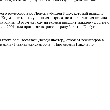
появилось, поэтому супруги были вынуждены удочерить —
ского режиссера База Люмена «Мулен Руж», который вышел в
 Кидман не только успешная актриса, но и талантливая певица.
них клипы. В этом же году на экраны выходит триллер «Другие»,
и 2001 года приносят актрисе награду Золотой Глобус в
 итоге роль досталась Джоди Фостер), отбоя от режиссеров в
минации «Главная женская роль». Партнерами Николь по