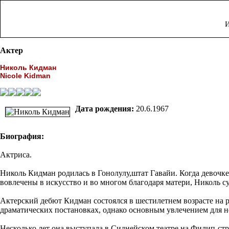
И
Актер
Николь Кидман
Nicole Kidman
Дата рождения:
20.6.1967
Биография:
Актриса.
Николь Кидман родилась в Гонолулу,штат Гавайи. Когда девочке
вовлечены в искусство и во многом благодаря матери, Николь су
Актерский дебют Кидман состоялся в шестилетнем возрасте на 
драматических постановках, однако основным увлечением для не
Несколько лет она выступала в Сиднейском театре на Филип-стри