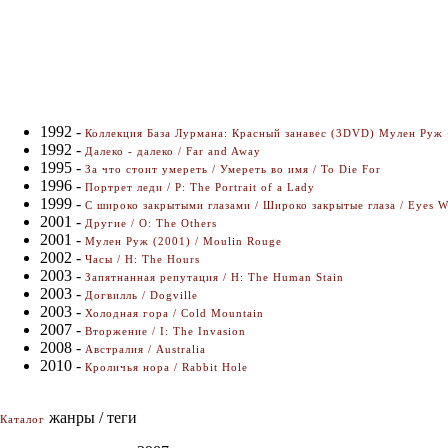
1992 -
Коллекция База Лурмана: Красный занавес (3DVD) Мулен Руж + 
1992 -
Далеко - далеко / Far and Away
1995 -
За что стоит умереть / Умереть во имя / To Die For
1996 -
Портрет леди / P: The Portrait of a Lady
1999 -
С широко закрытыми глазами / Широко закрытые глаза / Eyes W
2001 -
Другие / O: The Оthers
2001 -
Мулен Руж (2001) / Moulin Rouge
2002 -
Часы / H: The Hours
2003 -
Запятнанная репутация / H: The Human Stain
2003 -
Догвилль / Dogville
2003 -
Холодная гора / Cold Mountain
2007 -
Вторжение / I: The Invasion
2008 -
Австралия / Australia
2010 -
Кроличья нора / Rabbit Hole
жанры / теги
Каталог