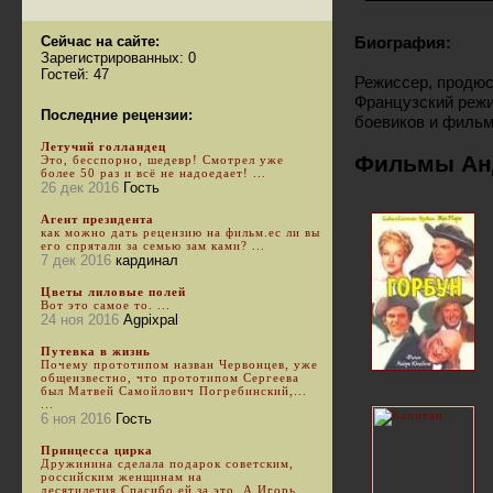
Сейчас на сайте:
Биография:
Зарегистрированных: 0
Гостей: 47
Режиссер, продюсе
Французский режи
Последние рецензии:
боевиков и фильм
Летучий голландец
Фильмы Ан
Это, бесспорно, шедевр! Смотрел уже
более 50 раз и всё не надоедает! ...
26 дек 2016
Гость
Агент президента
как можно дать рецензию на фильм.ес ли вы
его спрятали за семью зам ками? ...
7 дек 2016
кардинал
Цветы лиловые полей
Вот это самое то. ...
24 ноя 2016
Agpixpal
Путевка в жизнь
Почему прототипом назван Червонцев, уже
общеизвестно, что прототипом Сергеева
был Матвей Самойлович Погребинский,...
...
6 ноя 2016
Гость
Принцесса цирка
Дружинина сделала подарок советским,
российским женщинам на
десятилетия.Спасибо ей за это. А Игорь