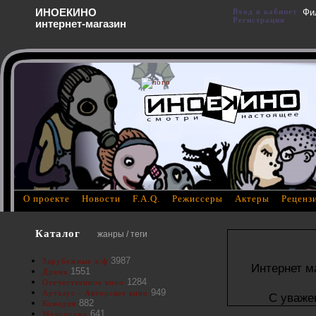
ИНОЕКИНО
Вход в кабинет
Фи
Регистрация
интернет-магазин
О проекте
Новости
F.A.Q.
Режиссеры
Актеры
Реценз
Каталог
жанры / теги
3987
Зарубежные х/ф
Интернет м
1551
Драма
1284
Отечественное кино
949
Артхаус - Авторское кино
С уваже
882
Комедия
641
Мелодрама