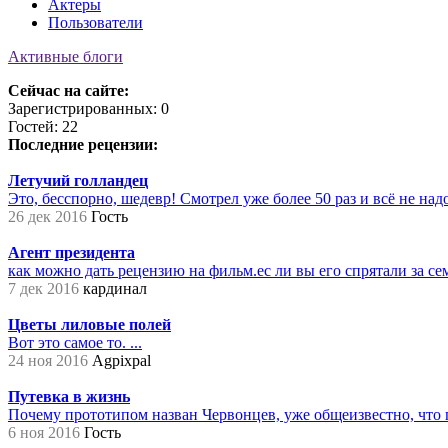
Актеры
Пользователи
Активные блоги
Сейчас на сайте:
Зарегистрированных: 0
Гостей: 22
Последние рецензии:
Летучий голландец
Это, бесспорно, шедевр! Смотрел уже более 50 раз и всё не надое
26 дек 2016
Гость
Агент президента
как можно дать рецензию на фильм.ес ли вы его спрятали за сем
7 дек 2016
кардинал
Цветы лиловые полей
Вот это самое то. ...
24 ноя 2016
Agpixpal
Путевка в жизнь
Почему прототипом назван Червонцев, уже общеизвестно, что 
6 ноя 2016
Гость