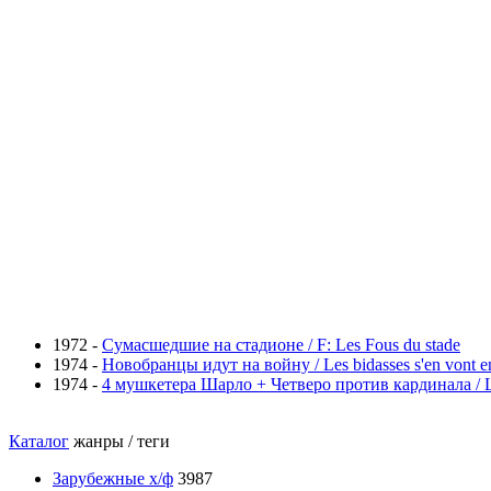
1972 -
Сумасшедшие на стадионе / F: Les Fous du stade
1974 -
Новобранцы идут на войну / Les bidasses s'en vont e
1974 -
4 мушкетера Шарло + Четверо против кардинала / Les q
Каталог
жанры / теги
Зарубежные х/ф
3987