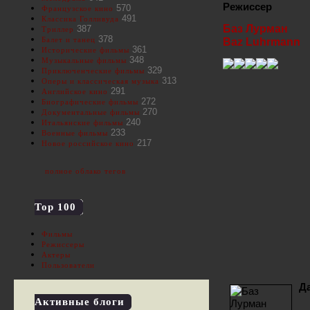
Режиссер
570
Французское кино
491
Классика Голливуда
Баз Лурман
387
Триллер
378
Балет и танец
Baz Luhrmann
361
Исторические фильмы
348
Музыкальные фильмы
329
Приключенческие фильмы
313
Оперы и классическая музыка
291
Английское кино
272
Биографические фильмы
270
Документальные фильмы
240
Итальянские фильмы
233
Военные фильмы
217
Новое российское кино
полное облако тегов
Top 100
Фильмы
Режиссеры
Актеры
Пользователи
Д
Активные блоги