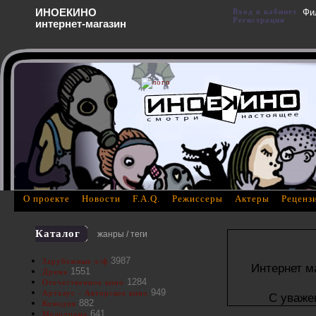
ИНОЕКИНО
Вход в кабинет
Фи
Регистрация
интернет-магазин
О проекте
Новости
F.A.Q.
Режиссеры
Актеры
Реценз
Каталог
жанры / теги
3987
Зарубежные х/ф
Интернет м
1551
Драма
1284
Отечественное кино
949
Артхаус - Авторское кино
С уваже
882
Комедия
641
Мелодрама