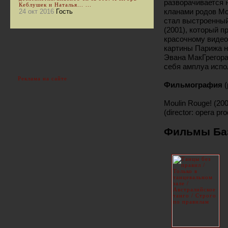
разворачивается 
Кеблушек и Наталья... ...
кланами родов Мо
24 окт 2016
Гость
стал выстроенный
(2001), который п
красочному видео
картины Парижа н
Эвана МакГрегора
себя амплуа испо
Реклама на сайте
Фильмография
Moulin Rouge! (200
(director: opera pro
Фильмы Ба