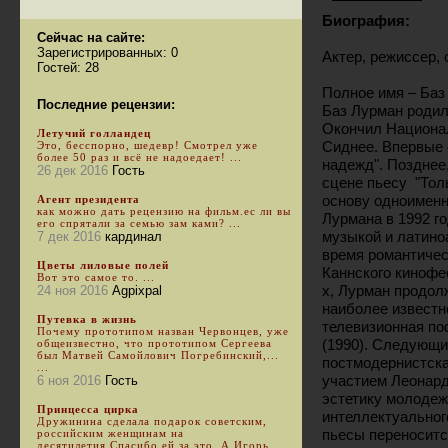
Биография:
Сейчас на сайте:
Зарегистрированных: 0
Актер, режиссер, 
Гостей: 28
Полное имя – Баз
Последние рецензии:
Баз Лурман родил
Окончил Национа
Летучий голландец
Сиднее. Впервые 
Это, бесспорно, шедевр! Смотрел уже
более 50 раз и всё не надоедает! ...
надежд". Позднее,
26 дек 2016
Гость
сцене пьесу "Толь
основу одноименн
Агент президента
как можно дать рецензию на фильм.ес ли вы
Лурмана в 1992 г
его спрятали за семью зам ками? ...
музыкой и латино
7 дек 2016
кардинал
время романтичес
Цветы лиловые полей
Каннского кинофес
Вот это самое то. ...
х, Лурман продол
24 ноя 2016
Agpixpal
наиболее известн
Путевка в жизнь
телевизионная по
Почему прототипом назван Червонцев, уже
(1990). Следующи
общеизвестно, что прототипом Сергеева
был Матвей Самойлович Погребинский,...
постмодернистска
...
участием Леонард
6 ноя 2016
Гость
эстетику молодеж
Принцесса цирка
интеллектуальног
Дружинина сделала подарок советским,
пьесы переноситс
российским женщинам на
десятилетия.Спасибо ей за это. А Игорь