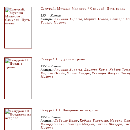
Самурай: Мусаши Миямото / Самурай: Путь воина
1954 - Япония
Актеры:
Акихико Хирата
,
Марико Окада
,
Рентаро М
Тосиро Мифунэ
Самурай II: Дуэль в храме
1955 - Япония
Актеры:
Акихико Хирата
,
Дайсуке Като
,
Коджи Тсю
Марико Окада
,
Мичио Когуре
,
Рентаро Микуни
,
Тоси
Мифунэ
Самурай III: Поединок на острове
1956 - Япония
Актеры:
Дайсуке Като
,
Коджи Тсюрюта
,
Марико Ок
Минору Чиаки
,
Рентаро Микуни
,
Такаси Шимура
,
То
Мифунэ