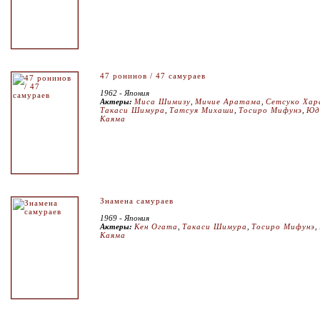
47 ронинов / 47 самураев
1962 - Япония
Актеры:
Миса Шимизу
,
Мичие Аратама
,
Сетсуко Хар
Такаси Шимура
,
Татсуя Михаши
,
Тосиро Мифунэ
,
Юд
Каяма
Знамена самураев
1969 - Япония
Актеры:
Кен Огата
,
Такаси Шимура
,
Тосиро Мифунэ
,
Каяма