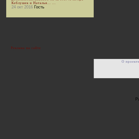
Кеблушек и Наталья... ...
24 окт 2016
Гость
Реклама на сайте
О проект
Р