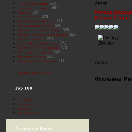
Актер
570
Французское кино
491
Классика Голливуда
Ричард Джордж
387
Триллер
378
Балет и танец
Richard George
361
Исторические фильмы
348
Музыкальные фильмы
329
Приключенческие фильмы
313
Оперы и классическая музыка
291
Английское кино
272
Биографические фильмы
270
Документальные фильмы
240
Итальянские фильмы
233
Военные фильмы
217
Новое российское кино
Актер.
полное облако тегов
Фильмы Ри
Top 100
Фильмы
Режиссеры
Актеры
Пользователи
Активные блоги