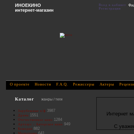
ИНОЕКИНО
Вход в кабинет
Фи
Регистрация
интернет-магазин
О проекте
Новости
F.A.Q.
Режиссеры
Актеры
Реценз
Каталог
жанры / теги
3987
Зарубежные х/ф
Интернет м
1551
Драма
1284
Отечественное кино
949
Артхаус - Авторское кино
С уваже
882
Комедия
641
Мелодрама