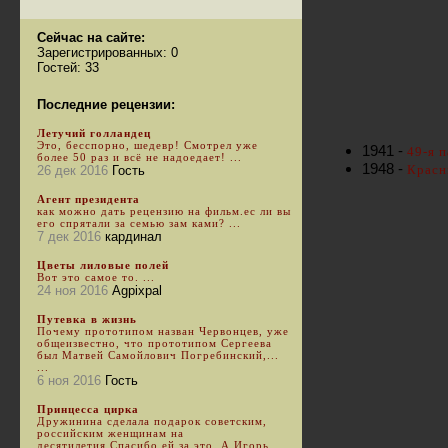
Сейчас на сайте:
Зарегистрированных: 0
Гостей: 33
Последние рецензии:
Летучий голландец
Это, бесспорно, шедевр! Смотрел уже
1941 -
49-я п
более 50 раз и всё не надоедает! ...
1948 -
Красн
26 дек 2016
Гость
Агент президента
как можно дать рецензию на фильм.ес ли вы
его спрятали за семью зам ками? ...
7 дек 2016
кардинал
Цветы лиловые полей
Вот это самое то. ...
24 ноя 2016
Agpixpal
Путевка в жизнь
Почему прототипом назван Червонцев, уже
общеизвестно, что прототипом Сергеева
был Матвей Самойлович Погребинский,...
...
6 ноя 2016
Гость
Принцесса цирка
Дружинина сделала подарок советским,
российским женщинам на
десятилетия.Спасибо ей за это. А Игорь