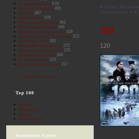
570
Французское кино
Каталог фильмо
491
Классика Голливуда
Зарубежные х/ф
387
Триллер
378
Балет и танец
361
Исторические фильмы
348
Музыкальные фильмы
120
329
Приключенческие фильмы
313
Оперы и классическая музыка
291
Английское кино
120
272
Биографические фильмы
270
Документальные фильмы
240
Итальянские фильмы
233
Военные фильмы
217
Новое российское кино
полное облако тегов
Top 100
Фильмы
Режиссеры
Актеры
Пользователи
Активные блоги