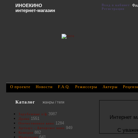
ИНОЕКИНО
Вход в кабинет
Фи
Регистрация
интернет-магазин
О проекте
Новости
F.A.Q.
Режиссеры
Актеры
Реценз
Каталог
жанры / теги
3987
Зарубежные х/ф
Интернет м
1551
Драма
1284
Отечественное кино
949
Артхаус - Авторское кино
С уваже
882
Комедия
641
Мелодрама