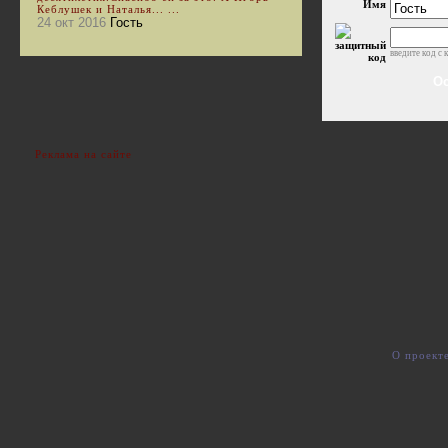
Имя
Кеблушек и Наталья... ...
24 окт 2016
Гость
введите код с 
Реклама на сайте
О проект