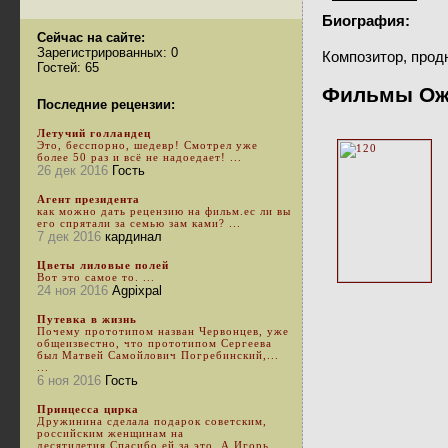
Биография:
Сейчас на сайте:
Зарегистрированных: 0
Композитор, прод
Гостей: 65
Фильмы Ож
Последние рецензии:
Летучий голландец
Это, бесспорно, шедевр! Смотрел уже
более 50 раз и всё не надоедает! ...
26 дек 2016
Гость
Агент президента
как можно дать рецензию на фильм.ес ли вы
его спрятали за семью зам ками? ...
7 дек 2016
кардинал
Цветы лиловые полей
Вот это самое то. ...
24 ноя 2016
Agpixpal
Путевка в жизнь
Почему прототипом назван Червонцев, уже
общеизвестно, что прототипом Сергеева
был Матвей Самойлович Погребинский,...
...
6 ноя 2016
Гость
Принцесса цирка
Дружинина сделала подарок советским,
российским женщинам на
десятилетия.Спасибо ей за это. А Игорь