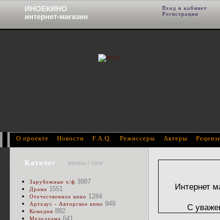
ИНОЕКИНО
Вход в кабинет
Фи
Регистрация
интернет-магазин
О проекте
Новости
F.A.Q.
Режиссеры
Актеры
Реценз
Каталог
жанры / теги
3987
Зарубежные х/ф
Интернет м
1551
Драма
1284
Отечественное кино
949
Артхаус - Авторское кино
С уваже
882
Комедия
641
Мелодрама