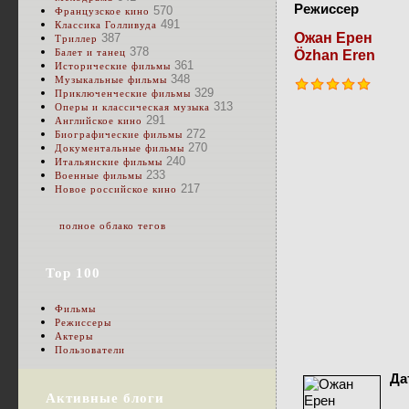
Режиссер
570
Французское кино
491
Классика Голливуда
Ожан Ерен
387
Триллер
378
Балет и танец
Özhan Eren
361
Исторические фильмы
348
Музыкальные фильмы
329
Приключенческие фильмы
313
Оперы и классическая музыка
291
Английское кино
272
Биографические фильмы
270
Документальные фильмы
240
Итальянские фильмы
233
Военные фильмы
217
Новое российское кино
полное облако тегов
Top 100
Фильмы
Режиссеры
Актеры
Пользователи
Да
Активные блоги