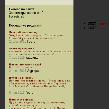
Сейчас на сайте:
Зарегистрированных: 0
Гостей: 28
2002 -
Чикаг
Последние рецензии:
2007 -
300 с
Летучий голландец
Это, бесспорно, шедевр! Смотрел уже
более 50 раз и всё не надоедает! ...
26 дек 2016
Гость
Агент президента
как можно дать рецензию на фильм.ес ли вы
его спрятали за семью зам ками? ...
7 дек 2016
кардинал
Цветы лиловые полей
Вот это самое то. ...
24 ноя 2016
Agpixpal
Путевка в жизнь
Почему прототипом назван Червонцев, уже
общеизвестно, что прототипом Сергеева
был Матвей Самойлович Погребинский,...
...
6 ноя 2016
Гость
Принцесса цирка
Дружинина сделала подарок советским,
российским женщинам на
десятилетия.Спасибо ей за это. А Игорь