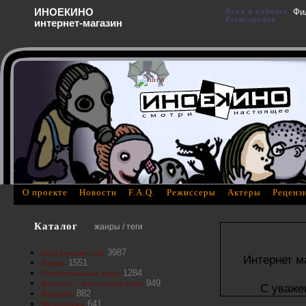
ИНОЕКИНО
Вход в кабинет
Фи
Регистрация
интернет-магазин
О проекте
Новости
F.A.Q.
Режиссеры
Актеры
Реценз
Каталог
жанры / теги
3987
Зарубежные х/ф
Интернет м
1551
Драма
1284
Отечественное кино
949
Артхаус - Авторское кино
С уваже
882
Комедия
641
Мелодрама