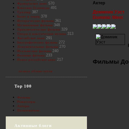
Актер
570
Французское кино
491
Классика Голливуда
Доминик Уэст
387
Триллер
378
Балет и танец
Dominic West
361
Исторические фильмы
348
Музыкальные фильмы
329
Приключенческие фильмы
313
Оперы и классическая музыка
291
Английское кино
272
Биографические фильмы
270
Документальные фильмы
240
Итальянские фильмы
233
Военные фильмы
217
Новое российское кино
Фильмы Дом
полное облако тегов
Top 100
Фильмы
Режиссеры
Актеры
Пользователи
Активные блоги