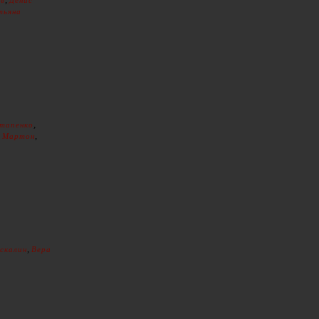
тьяна
,
тапенко
,
 Мартон
,
скалин
Вера