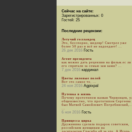
Сейчас на сайте:
Зарегистрированных: 0
Гостей: 25
Последние рецензии:
Летучий голландец
Это, бесспорно, шедевр! Смотрел уже
более 50 раз и всё не надоедает! ...
26 дек 2016
Гость
Агент президента
как можно дать рецензию на фильм.ес ли
его спрятали за семью зам ками? ...
7 дек 2016
кардинал
Цветы лиловые полей
Вот это самое то. ...
24 ноя 2016
Agpixpal
Путевка в жизнь
Почему прототипом назван Червонцев, 
общеизвестно, что прототипом Сергеева
был Матвей Самойлович Погребинский,..
...
6 ноя 2016
Гость
Принцесса цирка
Дружинина сделала подарок советским,
российским женщинам на
десятилетия.Спасибо ей за это. А Игорь