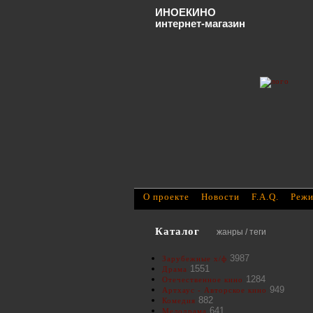
ИНОЕКИНО
интернет-магазин
О проекте
Новости
F.A.Q.
Режи
Каталог
жанры / теги
3987
Зарубежные х/ф
1551
Драма
1284
Отечественное кино
949
Артхаус - Авторское кино
882
Комедия
641
Мелодрама