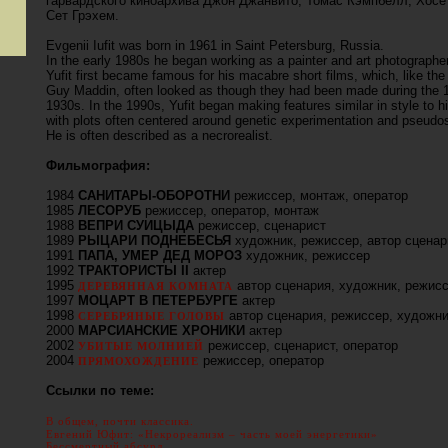
гарвардского киноархива Джон Джанвито, Томас Кэмпбелл, Хосе
Сет Грэхем.
Evgenii Iufit was born in 1961 in Saint Petersburg, Russia.
In the early 1980s he began working as a painter and art photographer
Yufit first became famous for his macabre short films, which, like the 
Guy Maddin, often looked as though they had been made during the 
1930s. In the 1990s, Yufit began making features similar in style to h
with plots often centered around genetic experimentation and pseudo
He is often described as a necrorealist.
Фильмография:
1984
САНИТАРЫ-ОБОРОТНИ
режиссер, монтаж, оператор
1985
ЛЕСОРУБ
режиссер, оператор, монтаж
1988
ВЕПРИ СУИЦЫДА
режиссер, сценарист
1989
РЫЦАРИ ПОДНЕБЕСЬЯ
художник, режиссер, автор сценар
1991
ПАПА, УМЕР ДЕД МОРОЗ
художник, режиссер
1992
ТРАКТОРИСТЫ II
актер
1995
автор сценария, художник, режис
ДЕРЕВЯННАЯ КОМНАТА
1997
МОЦАРТ В ПЕТЕРБУРГЕ
актер
1998
автор сценария, режиссер, художни
СЕРЕБРЯНЫЕ ГОЛОВЫ
2000
МАРСИАНСКИЕ ХРОНИКИ
актер
2002
режиссер, сценарист, оператор
УБИТЫЕ МОЛНИЕЙ
2004
режиссер, оператор
ПРЯМОХОЖДЕНИЕ
Ссылки по теме:
В общем, почти классика.
Евгений Юфит: «Некрореализм – часть моей энергетики»
Бессмертный абсурд