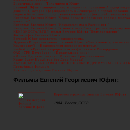
Энергичные люди - Тихомиров и Юфит
Евгений Юфит
- кинорежиссер и художник, признанный лидер некро
движения, которое сформировалось в Ленинграде в первой половине
годов и было своего рода отечественной модификацией панк-культу
Интервью Евгения Юфита:"Черно-белое изображение гораздо многоо
цветного"
Интервью Евгения Юфита:"Некрореализма в России нет!"
Интервью Евгения Юфита:"У меня всегда была страсть к черному юм
НЕКРОНОСТАЛЬГИЯ: фильм Евгения Юфита "Прямохождение"
Фотография Евгения Юфита.
Евгений Юфит-основатель некрореализма.
Журнал «Искусство кино»: Евгений Юфит: «Чем элементарнее — тем
КоммерсантЪ: «Некрореализм воскрес из мертвых»
Би-Би-Си: «Русский некрореализм на фестивале в Роттердаме»
ОАО «ТРК-Петербург»: «Параллельное кино»
«Митин Журнал»: Беседа с Михаилом Трофименковым
Каким будет Новый год без Деда Мороза?
КАРТИНКИ С ВЫСТАВКИ ИЛИ ПРОГУЛКИ В ДРЕМУЧЕМ ЛЕСУ ЛА
Пронзённые фильмом
Кит Санборн о фильме Евгения Юфита
Фильмы Евгений Георгиевич Юфит:
Короткометражные фильмы Евгения Юфита
1984 - Россия, СССР