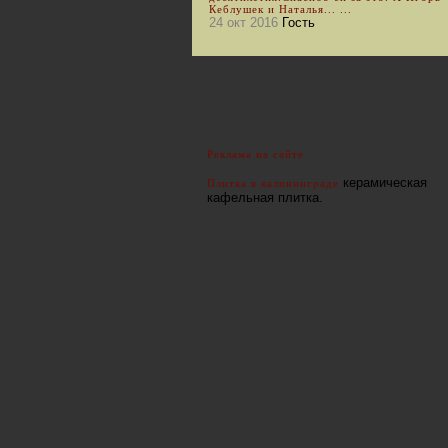
Кеблушек и Наталья... ...
24 окт 2016
Гость
Реклама на сайте
керамическая
Плитка в калининграде
кафельная плитка.