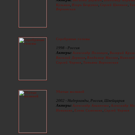
,
,
,
Кузьмин
Игорь Безруков
Сергей Цветков
Та
Верховская
Серебряные головы
1998 - Россия
Актеры:
,
Александр Половцев
Валерий Криш
,
,
Василий Дерягин
Владимир Маслов
Николай
,
Сергей Чернов
Татьяна Верховская
Убитые молнией
2002 - Нидерланды, Россия, Швейцария
Актеры:
,
Александр Аникеенко
Александр Ма
,
,
Новикова
Елена Симонова
Сергей Чернов