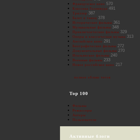
570
Французское кино
491
Классика Голливуда
387
Триллер
378
Балет и танец
361
Исторические фильмы
348
Музыкальные фильмы
329
Приключенческие фильмы
313
Оперы и классическая музыка
291
Английское кино
272
Биографические фильмы
270
Документальные фильмы
240
Итальянские фильмы
233
Военные фильмы
217
Новое российское кино
полное облако тегов
Top 100
Фильмы
Режиссеры
Актеры
Пользователи
Активные блоги