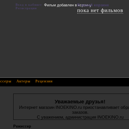
Вход в кабинет
Фильм добавлен в корзину
В вашей корзине
Регистрация
пока нет фильмов
ссеры
Актеры
Рецензии
Уважаемые друзья!
Интернет магазин INOEKINO.ru приостанавливает обр
заказов.
С уважением, администрация INOEKINO.ru
Режиссер