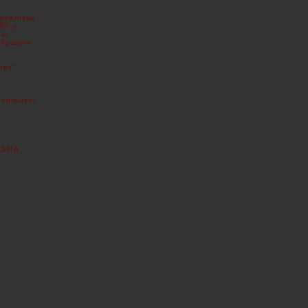
реализма -
 80-х
ры.
бразнее
ору"
 сильнее»
КАНА