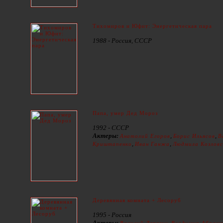
Тихомиров и Юфит: Энергетическая пара
1988 - Россия, СССР
Папа, умер Дед Мороз
1992 - СССР
Актеры:
,
,
Анатолий Егоров
Борис Ильясов
В
,
,
Криштапенко
Иван Ганжа
Людмила Козловс
Деревянная комната + Лесоруб
1995 - Россия
Актеры:
,
Василий Дерягин
Владимир Абрам