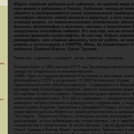
Юфит наиболее радикальный художник, по крайней мере и
кто живет и работает в России. Художник, который нико
сдается и придерживается своей эстетической традиции
исследует область между жизнью и смертью, и это самы
главный вопрос, он переосмысливает утопическую идеоло
фильмы, фотографии и живопись связаны с искусством 60
искусством «последних надежд». И с тех пор, как не остал
никакой ценности кроме нефти, до сих пор, Юфит отваж
утверждает, что главная ценность это не нефть, не зол
власть и не олигархия, а СМЕРТЬ. Итак, да здравствует 
художник Евгений Юфит.
Олеся Туркина.
Режиссер, художник, сценарист, актер, оператор, монтажер.
 вы
Евгений Юфит в 1983 окончил ВТУЗ при Ленинградском металли
заводе по специальности инженер-механик.
(1989). Один из лидеров движения Участвовал в выставках живо
фотографии в СССР и за рубежом. В 1984 организовал студию
параллельного кино «Мжалала-фильм». Стажировался в Киношк
руководством Александра Сокурова, работал помощником режис
его картине «Спаси и сохрани». Кинокритики давно причислили
классикам мирового кино. Его часто сравнивают с кинодеятелям
уже
немецкого экспрессионизма и французского сюрреализма, с вы
.
режиссерами Андреем Тарковским и Джорджем Ромеро, который
представлял фильмы Юфита во время ретроспективы в америка
Питтсбурге . Творчеству Юфита посвящены многие монографии,
диссертации, эссе и публикации как отечественных, так и заруб
специалистов в области кино. В числе авторов: Сергей Добротво
Олеся Туркина и Виктор Мазин, исследователь Тарковского и ку