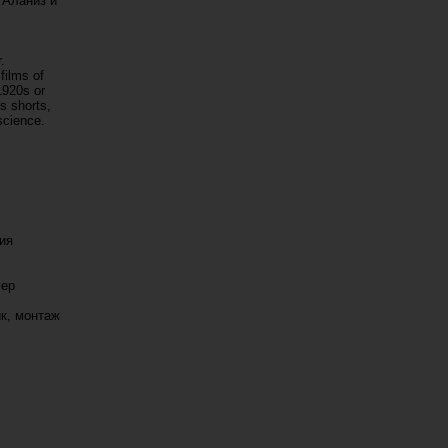
 Аланиз и
.
films of
1920s or
is shorts,
science.
ия
сер
к, монтаж