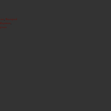
,
сов
Валерий
,
 Мартон
рлин