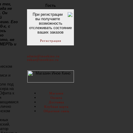
з тех,
Гость
гда не
. Он
При регистрации
й
вы получаете
гию. Его
возможность
-х, с
отслеживать состояние
ось
ваших заказов
но
ото, не
Регистрация
СМЕРТЬ и
admin@inoekino.ru
zakaz@inoekino.ru
ческом
писи и
оле под
сера на
 Юфита к
Магазин
и
Оплата
дающимися
Доставка
 лично
Клубная карта
нском
Обратная связь
ежных
рский,
ратор