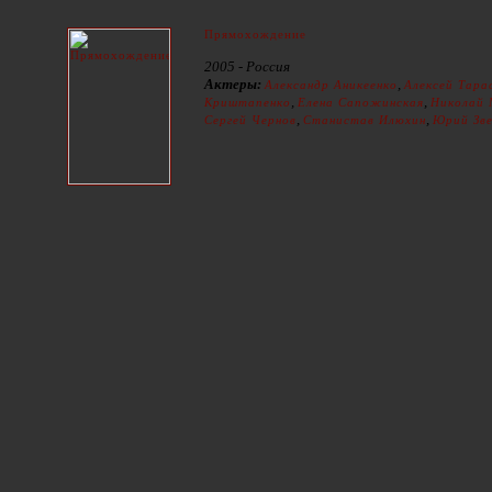
Прямохождение
2005 - Россия
Актеры:
,
Александр Аникеенко
Алексей Тара
,
,
Криштапенко
Елена Сапожинская
Николай
,
,
Сергей Чернов
Станистав Илюхин
Юрий Зве