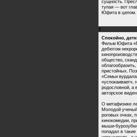
сущность. Пресл
тупая — вот гла
Юфита в целом.
#
Спокойно, детк
Фильм Юфита «П
дебютом некроре
кинопроизводств
общество, сканд
облагообразить,
пристойных. Поэ
«Семьи вурдалак
«успокаивает», 
родословной, а 
авторское виден
О метафизике ле
Молодой ученый
роговых очках, 
кинокомедии, пр
мыши-бурозубки.
попадал в такие
ноги уносить, а