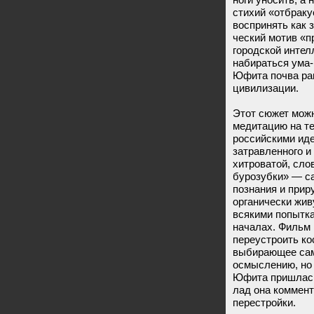
стихий «отбраку
воспринять как 
ческий мотив «п
городской интел
набираться ума-
Юфита почва ра
цивилизации.
Этот сюжет можн
медитацию на те
российскими ид
затравленного и
хитроватой, сл
бурозубки» — са
познания и прир
органически жив
всякими попытка
началах. Фильм
переустроить ко
выбирающее сам
осмыслению, но 
Юфита пришлась
лад она коммен
перестройки.