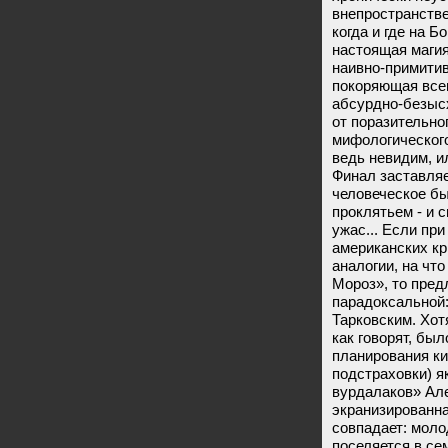
внепространстве
когда и где на Б
настоящая магия
наивно-примитив
покоряющая все
абсурдно-безыс
от поразительно
мифологического
ведь невидим, и
Финал заставляе
человеческое бы
проклятьем - и 
ужас... Если пр
американских кр
аналогии, на чт
Мороз», то пред
парадоксальной:
Тарковским. Хот
как говорят, бы
планирования к
подстраховки) я
вурдалаков» Але
экранизированна
совпадает: моло
поселяется в се