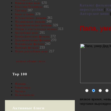
570
Французское кино
Каталог фильмо
491
Классика Голливуда
перестройки
Ки
|
387
Триллер
Авторское кино
|
378
Балет и танец
361
Исторические фильмы
348
Музыкальные фильмы
329
Приключенческие фильмы
Папа, ум
313
Оперы и классическая музыка
291
Английское кино
272
Биографические фильмы
270
Документальные фильмы
240
Итальянские фильмы
233
Военные фильмы
217
Новое российское кино
полное облако тегов
Top 100
Фильмы
Режиссеры
Актеры
Пользователи
вязкое время, нев
чертами вырожден
Активные блоги