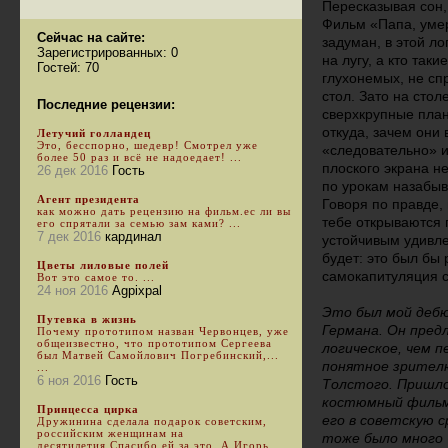
Пересказывая сон,
Фильм «Папа, умер
Сейчас на сайте:
задуман, в этой ло
Зарегистрированных: 0
на лугу, а кто так
Гостей: 70
глухонемых, не спр
стол. Зато на сто
Последние рецензии:
сверхкрупные план
откуда, зачем они 
Летучий голландец
Это, бесспорно, шедевр! Смотрел уже
«следовательно» и
более 50 раз и всё не надоедает! ...
плоского экрана не
26 дек 2016
Гость
по урокам назабыв
Агент президента
Говоря по правде, 
как можно дать рецензию на фильм.ес ли вы
тебе открываются 
его спрятали за семью зам ками? ...
7 дек 2016
кардинал
устойчивым удивле
будет: это был бы
Цветы лиловые полей
самокапитуляция с
Вот это самое то. ...
24 ноя 2016
Agpixpal
Это был мой дебю
Путевка в жизнь
Германа. Он предл
Почему прототипом назван Червонцев, уже
общеизвестно, что прототипом Сергеева
логическое, чем 
был Матвей Самойлович Погребинский,...
понятное зрителю
...
6 ноя 2016
Гость
Толстого. Пришло
костюмный фильм,
Принцесса цирка
его в советскую 
Дружинина сделала подарок советским,
российским женщинам на
тоже было много 
десятилетия.Спасибо ей за это. А Игорь