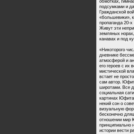
обмотках, гимна
подсумками и д
Гражданской вой
«большевики», 
пропаганда 20-х
Живут эти непри
земляных норах,
канавах и под к
«Никоторого чис
дневнике бессме
атмосферой и а
его героев с их
мистической вл
встает не прост
сам автор. Юфит
широтами. Все д
социальная сати
картинах Юфита
некий сон о сов
визуальную фор
бесконечно длящ
отношении мир Ю
принципиально н
истории вести р