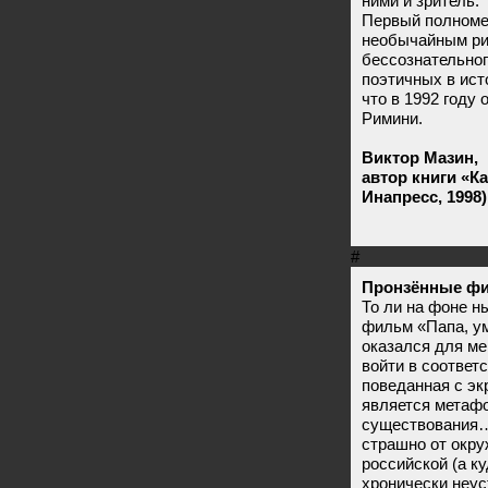
ними и зритель.
Первый полноме
необычайным ри
бессознательног
поэтичных в ист
что в 1992 году
Римини.
Виктор Мазин,
автор книги «К
Инапресс, 1998)
#
Пронзённые ф
То ли на фоне н
фильм «Папа, у
оказался для ме
войти в соответ
поведанная с эк
является метаф
существования…
страшно от окру
российской (а к
хронически неус