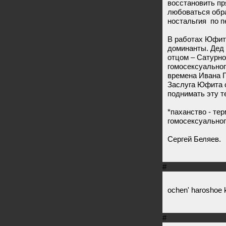
восстановить п
любоваться обра
ностальгия по 
В работах Юфита
доминанты. Дед
отцом – Сатурн
гомосексуальног
времена Ивана Г
Заслуга Юфита с
поднимать эту т
*паханство - те
гомосексуальног
Сергей Беляев.
#
ochen' haroshoe 
#