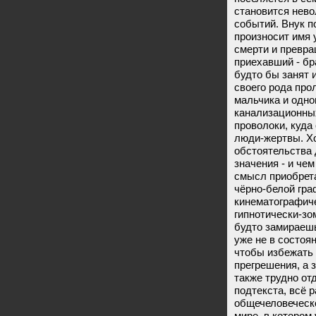
становится нев
событий. Внук п
произносит имя 
смерти и превра
приехавший - бр
будто бы занят
своего рода про
мальчика и одно
канализационных
проволоки, куда
люди-жертвы. Х
обстоятельства 
значения - и че
смысл приобрета
чёрно-белой гра
кинематографиче
гипнотически-зо
будто замираеш
уже не в состоя
чтобы избежать
прегрешения, а 
также трудно от
подтекста, всё 
общечеловеческ
мире, в котором 