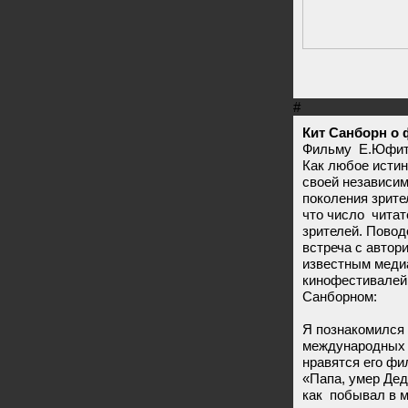
#
Кит Санборн о
Фильму Е.Юфита
Как любое истин
своей независим
поколения зрите
что число читат
зрителей. Повод
встреча с автор
известным меди
кинофестивалей
Санборном:
Я познакомился
международных 
нравятся его ф
«Папа, умер Дед
как побывал в 