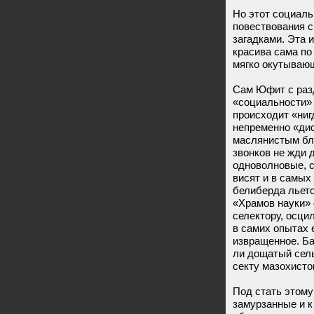
Но этот социаль
повествования с
загадками. Эта 
красива сама по
мягко окутывающ
Сам Юфит с раз
«социальности» 
происходит «ниг
непременно «ди
маслянистым бле
звонков не жди
одноволновые, 
висят и в самых
белиберда льетс
«Храмов науки»
селектору, осци
в самих опытах 
извращенное. Ба
ли дощатый сел
секту мазохисто
Под стать этому
замурзанные и 