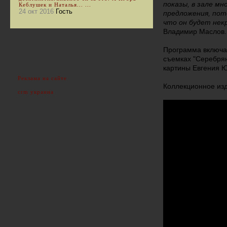
показы, в зале мн
Кеблушек и Наталья... ...
24 окт 2016
Гость
предложения, пот
что он будет не
Владимир Маслов.
Программа включае
съемках "Серебрян
картины Евгения 
Реклама на сайте
Коллекционное изд
crm украина