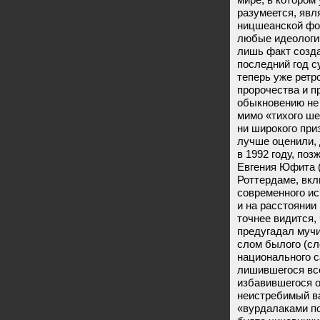
разумеется, явл
ницшеанской фо
любые идеологи
лишь факт созда
последний год с
теперь уже ретр
пророчества и п
обыкновению не 
мимо «тихого ше
ни широкого приз
лучше оценили, 
в 1992 году, по
Евгения Юфита (
Роттердаме, вкл
современного ис
и на расстоянии
точнее видится,
предугадал мучи
слом былого (сл
национального с
лишившегося все
избавившегося о
неистребимый в
«вурдалаками по