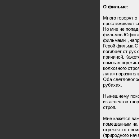
О фильме:
Много говорят о
прослеживают св
Но мне не попад
фильмов Юфита к
фильмами ,напри
Герой фильма Ст
погибает от рук 
причиной. Кажет
помогал поджига
колхозного стро
луга» поразител
Оба светловолос
рубахах.
Нынешнему поко
из аспектов тво
строя.
Мне кажется важ
помешанным на 
отрекся от свои
(природного нач