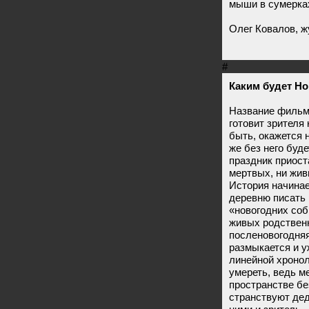
мыши в сумерка
Олег Ковалов, 
#
Каким будет Но
Название филь
готовит зрителя 
быть, окажется 
же без него буд
праздник приост
мертвых, ни жив
История начинае
деревню писать 
«новогодних со
живых родственн
посленовогодняя
размыкается и у
линейной хронол
умереть, ведь м
пространстве б
странствуют дед