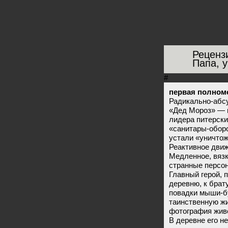
Реценз
Папа, 
#
первая полном
Радикально-абс
«Дед Мороз» — 
лидера питерски
«санитары-оборо
устали «уничтож
Реактивное дви
Медленное, вязк
странные персон
Главный герой, 
деревню, к брат
повадки мыши-бу
таинственную жи
фотография живо
В деревне его н