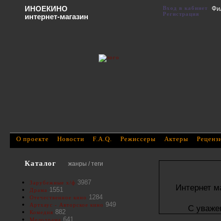
ИНОЕКИНО
Вход в кабинет
Фи
Регистрация
интернет-магазин
О проекте
Новости
F.A.Q.
Режиссеры
Актеры
Реценз
Каталог
жанры / теги
3987
Зарубежные х/ф
Интернет м
1551
Драма
1284
Отечественное кино
949
Артхаус - Авторское кино
С уваже
882
Комедия
641
Мелодрама