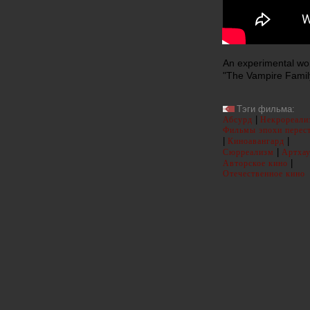
An experimental work
"The Vampire Famil
Тэги фильма:
|
Абсурд
Некрореал
Фильмы эпохи перес
|
|
Киноавангард
|
Сюрреализм
Артхау
|
Авторское кино
Отечественное кино