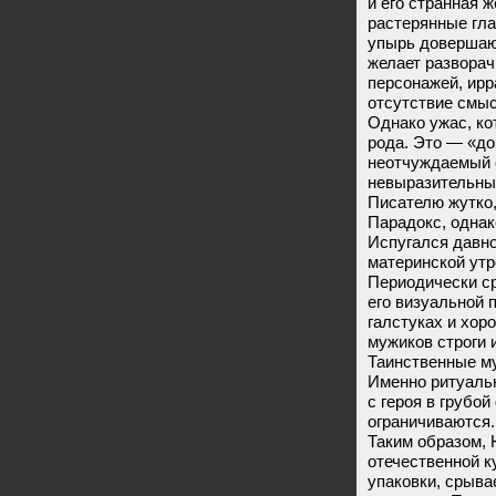
и его странная 
растерянные гла
упырь довершаю
желает развора
персонажей, ир
отсутствие смыс
Однако ужас, ко
рода. Это — «до
неотчуждаемый о
невыразительны
Писателю жутко,
Парадокс, однако
Испугался давно 
материнской утр
Периодически с
его визуальной 
галстуках и хор
мужиков строги 
Таинственные му
Именно ритуальн
с героя в грубо
ограничиваются.
Таким образом,
отечественной к
упаковки, срыва