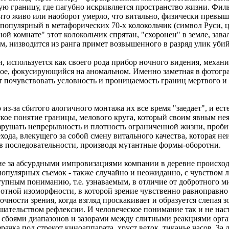
мую границу, где пагубно искривляется пространство жизни. Филь
что живо или наоборот умерло, что витально, физически превыш
популярный в метафорических 70-х колокольчик (символ Руси, це
ной комнате" этот колокольчик спрятан, "схоронен" в земле, зав
м, низводится из ранга примет возвышенного в разряд улик убий
, используется как своего рода прибор ночного видения, меха
ное, фокусирующийся на аномальном. Именно заметная в фотогр
 почувствовать условность и проницаемость границ мертвого и
 из-за сбитого алогичного монтажа их все время "заедает", и е
кое понятие границы, мелового круга, который своим явным не
азрушать непрерывность и плотность ограниченной жизни, пробив
ода, влекущего за собой смену витального качества, которая неи
 в последовательности, производя мутантные формы-оборотни.
ие за абсурдными импровизациями компании в деревне происход
опулярных съемок - также случайно и неожиданно, с чувством ле
ступным пониманию, т.е. узнаваемым, в отличие от добротного 
ивотной изоморфности, в которой зрение чувственно равноправн
чности зрения, когда взгляд проскакивает и образуется слепая з
ешательством рефлексии. И человеческое понимание так и не н
 сбоями диапазонов и зазорами между слитными реакциями орга
ачка под стрекот киноаппарата, хруст веток, тиканье часов. За