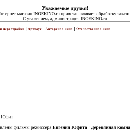
Уважаемые друзья!
нтернет магазин INOEKINO.ru приостанавливает обработку заказо
С уважением, администрация INOEKINO.ru
|
|
и перестройки
Артхаус - Авторское кино
Отечественное кино
ч Юфит
тавлены фильмы режиссера
Евгения Юфита "Деревянная комн