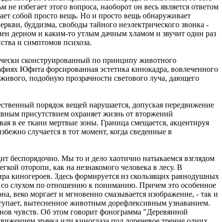
м не избегает этого вопроса, наоборот он весь является ответом
ает собой просто вещь. Но и просто вещь обнаруживает
ркви, буддизма, свободы тайного неэлектрического звонка -
ален дерном и каким-то утлым дачным хламом и звучит один раз
ства и симптомов психоза.
нически сконструированный по принципу животного
афиях Юфита форсированная эстетика кинокадра, вовлеченного
 живого, подобную прозрачности светового луча, дающего
стественный порядок вещей нарушается, допуская передвижение
явным присутствием охраняет жизнь от вторжений
ая в ее ткани мертвые зоны. Граница смещается, акцентируя
збежно случается в тот момент, когда сведенные в
ит беспорядочно. Мы то и дело хаотично натыкаемся взглядом
гкой оторопи, как на незнакомого человека в лесу. В
мира киногероев. Здесь формируется из скользящих равнодушных
о со слухом по отношению к пониманию. Причем это особенное
она, веко моргает и мгновенно смазывается изображение, - так и
аступает, вытесненное животным дорефлексивным узнаванием.
нов чувств. Об этом говорит фонограмма "Деревянной
 движением зрачка или киноглаза под доречевое трение одних