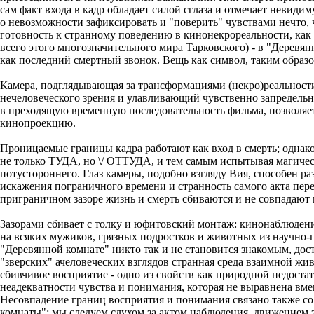
сам факт входа в кадр обладает силой сглаза и отмечает невиди
о невозможности зафиксировать и "поверить" чувствами нечто, 
готовность к странному поведению в кинонекрореальности, как 
всего этого многозначительного мира Тарковского) - в "Деревян
как последний смертный звонок. Вещь как символ, таким образо
Камера, подглядывающая за трансформациями (некро)реальности
нечеловеческого зрения и улавливающий чувственно запредель
в преходящую временную последовательность фильма, позволяет
кинопроекцию.
Проницаемые границы кадра работают как вход в смерть; однако
не только ТУДА, но \/ ОТТУДА, и тем самым испытывая магичес
потустороннего. Глаз камеры, подобно взгляду Вия, способен р
искажения пограничного времени и странность самого акта перех
приграничном зазоре жизнь и смерть сбиваются и не совпадают
Зазорами сбивает с толку и юфитовский монтаж: кинонаблюден
на всяких мужиков, грязных подростков и животных из научно-п
"Деревянной комнате" никто так и не становится знакомым, до
"зверских" ачеловеческих взглядов странная среда взаимной ж
сбивчивое восприятие - одно из свойств как природной недостато
неадекватности чувства и понимания, которая не выравнена вм
Несовпадение границ восприятия и понимания связано также со
комнаты": мы следуем слухом за актом наблюдения, движением зр