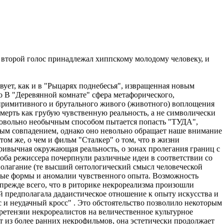
 - второй голос принадлежал хиппскому молодому человеку, и
вует, как и в "Рыцарях поднебесья", извращенная новым
о В "Деревянной комнате" сфера метафорического,
до примитивного и брутального живого (животного) воплощения
мерть как грубую чувственную реальность, а не символически
 довольно необычным способом пытается попасть "ТУДА",
йным совпадением, однако оно невольно обращает наше внимание
том же, о чем и фильм "Сталкер" о том, что в жизни
привычная окружающая реальность, о зонах пролегания границ с
оба режиссера почерпнули различные идеи в соответствии со
полагание (те высший онтологический смысл человеческой
азные формы и аномалии чувственного опыта. Возможность
прежде всего, что в риторике некрореализма произошли
й предполагала дадаистическое отношение к опыту искусства и
с и неудачный кросс" . Это обстоятельство позволило некоторым
ретензии некрореалистов на величественное культурное
т из более ранних некрофильмов, она эстетически продолжает