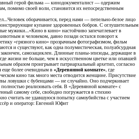
лавный герой фильма — кинодокументалист — одержим
ам, помимо своей воли, становится их непосредственным
л...Человек оборачивается, перед нами — пепельно-белое лицо
демонстрирующие купание здоровенных бобров. С оглушительным
лые мужики...«Кино в кино» настойчиво запечатлевает в
ивотным и человеком, давно позади остался поворот к
стетику «грязного кино» прозрачным фотографизмом, фильм
етаются и существуют, как одна полумистическая, полуабсурдная
, закончен, самозациклен. Длинные планы-эпизоды, держащие в
где жизни не больше, чем в искусственном цветке или опавшей
льным образом проигрывает патриархальный архетип, согласно
ся еще более очевидным в
«Деревянной комнате»
, где
ическом кино так много места отводится женщине. Присутствие
ртвы ловушки с бубенцами — не случайно. Оно подчеркивает
 полностью реализовать себя. В «Деревянной комнате» с
енный самому себе, свободно погружается в стихию
но считать не удавшуюся попытку самоубийства с участием
сёр и оператор: Евгений Юфит