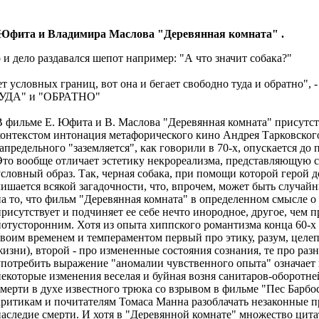
я Юфита и Владимира Маслова "Деревянная комната" .
 и дело раздавался шепот например: "А что значит собака?"
т условных границ, вот она и бегает свободно туда и обратно",
 "ТУДА" и "ОБРАТНО"
В фильме Е. Юфита и В. Маслова "Деревянная комната" присутст
контекстом интонация метафорического кино Андрея Тарковског
запредельного "заземляется", как говорили в 70-х, опускается 
Это вообще отличает эстетику некрореализма, представляющую с
условный образ. Так, черная собака, при помощи которой герой
лишается всякой загадочности, что, впрочем, может быть случа
на то, что фильм "Деревянная комната" в определенном смысле о 
присутствует и подчиняет ее себе нечто инородное, другое, чем 
потусторонним. Хотя из опыта хиппского романтизма конца 60-х 
своим временем и темпераментом первый про этику, разум, целе
жизни), второй - про измененные состояния сознания, те про р
употребить выражение "аномалии чувственного опыта" означает 
некоторые изменения веселая и буйная возня санитаров-оборотне
смерти в духе известного трюка со взрывом в фильме "Пес Барбо
критикам и почитателям Томаса Манна разоблачать незаконные п
наследие смерти. И хотя в "Деревянной комнате" множество цита