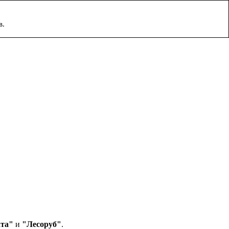
в.
ата"
и
"Лесоруб"
.