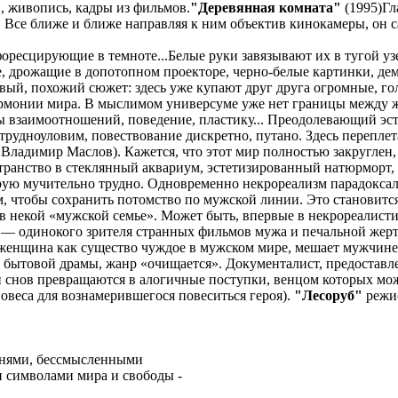
 живопись, кадры из фильмов.
"Деревянная комната"
(1995)Г
Все ближе и ближе направляя к ним объектив кинокамеры, он с
ресцирующие в темноте...Белые руки завязывают их в тугой узе
ие, дрожащие в допотопном проекторе, черно-белые картинки, 
овый, похожий сюжет: здесь уже купают друг друга огромные, го
армонии мира. В мыслимом универсуме уже нет границы между ж
ны взаимоотношений, поведение, пластику... Преодолевающий э
т трудноуловим, повествование дискретно, путано. Здесь перепл
 Владимир Маслов). Кажется, что этот мир полностью закруглен
ранство в стеклянный аквариум, эстетизированный натюрморт, 
торую мучительно трудно. Одновременно некрореализм парадокса
ом, чтобы сохранить потомство по мужской линии. Это становит
 в некой «мужской семье». Может быть, впервые в некрореалист
я) — одинокого зрителя странных фильмов мужа и печальной же
у женщина как существо чуждое в мужском мире, мешает мужчине
 бытовой драмы, жанр «очищается». Документалист, предоставл
 снов превращаются в алогичные поступки, венцом которых мож
вовеса для вознамерившегося повеситься героя).
"Лесоруб"
режис
онями, бессмысленными
 символами мира и свободы -