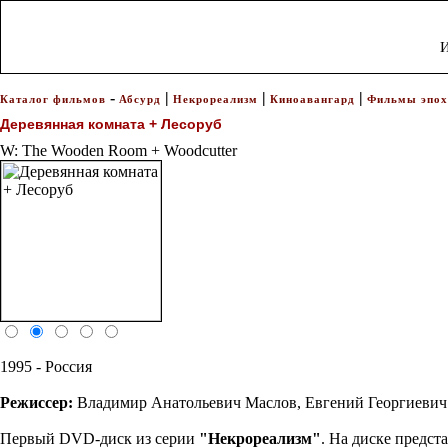
И
-
|
|
|
Каталог фильмов
Абсурд
Некрореализм
Киноавангард
Фильмы эпох
Деревянная комната + Лесоруб
W: The Wooden Room + Woodcutter
1995 - Россия
Режиссер:
Владимир Анатольевич Маслов
,
Евгений Георгиеви
Первый DVD-диск из серии
"Некрореализм"
. На диске предс