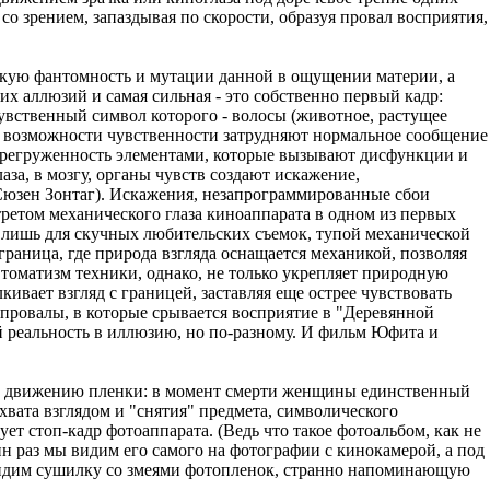
со зрением, запаздывая по скорости, образуя провал восприятия,
скую фантомность и мутации данной в ощущении материи, а
х аллюзий и самая сильная - это собственно первый кадр:
чувственный символ которого - волосы (животное, растущее
е возможности чувственности затрудняют нормальное сообщение
 перегруженность элементами, которые вызывают дисфункции и
аза, в мозгу, органы чувств создают искажение,
 Сюзен Зонтаг). Искажения, незапрограммированные сбои
ртретом механического глаза киноаппарата в одном из первых
 лишь для скучных любительских съемок, тупой механической
граница, где природа взгляда оснащается механикой, позволяя
томатизм техники, однако, не только укрепляет природную
вает взгляд с границей, заставляя еще острее чувствовать
е провалы, в которые срывается восприятие в "Деревянной
й реальность в иллюзию, но по-разному. И фильм Юфита и
та и движению пленки: в момент смерти женщины единственный
хвата взглядом и "снятия" предмета, символического
ет стоп-кадр фотоаппарата. (Ведь что такое фотоальбом, как не
н раз мы видим его самого на фотографии с кинокамерой, а под
ы видим сушилку со змеями фотопленок, странно напоминающую