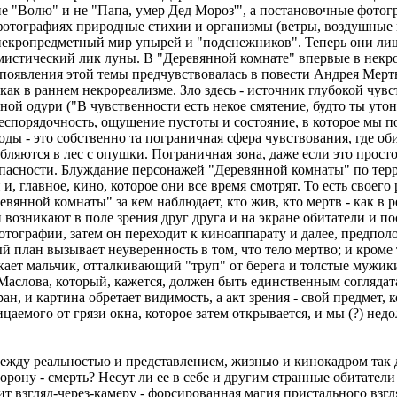
не "Волю" и не "Папа, умер Дед Мороз'", а постановочные фотог
фотографиях природные стихии и организмы (ветры, воздушные м
некропредметный мир упырей и "подснежников". Теперь они ли
 мистический лик луны. В "Деревянной комнате" впервые в некр
 появления этой темы предчувствовалась в повести Андрея Мертв
как в раннем некрореализме. Зло здесь - источник глубокой чу
ой одури ("В чувственности есть некое смятение, будто ты утон
т беспорядочность, ощущение пустоты и состояние, в которое мы
ды - это собственно та пограничная сфера чувствования, где о
убляются в лес с опушки. Пограничная зона, даже если это прост
асности. Блуждание персонажей "Деревянной комнаты" по терр
и, главное, кино, которое они все время смотрят. То есть своег
нной комнаты" за кем наблюдает, кто жив, кто мертв - как в ре
 возникают в поле зрения друг друга и на экране обитатели и п
тографии, затем он переходит к киноаппарату и далее, предполо
план вызывает неуверенность в том, что тело мертво; и кроме то
кает мальчик, отталкивающий "труп" от берега и толстые мужики
аслова, который, кажется, должен быть единственным соглядатае
н, и картина обретает видимость, а акт зрения - свой предмет, 
цаемого от грязи окна, которое затем открывается, и мы (?) нед
ежду реальностью и представлением, жизнью и кинокадром так д
орону - смерть? Несут ли ее в себе и другим странные обитател
 взгляд-через-камеру - форсированная магия пристального взгл