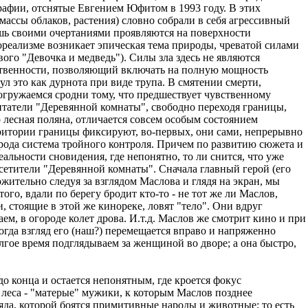
рафии, отснятые Евгением Юфитом в 1993 году. В этих
ассы облаков, растения) словно собрали в себя агрессивный
шь своими очертаниями проявляются на поверхности
ореализме возникает эпическая тема природы, чреватой силами
ого "Девочка и медведь"). Силы зла здесь не являются
вственности, позволяющий включать на полную мощность
ул это как дурнота при виде трупа. В смятении смерти,
 погружаемся сродни тому, что предшествует чувственному
битатели "Деревянной комнаты", свободно переходя границы,
о лесная поляна, отличается совсем особым состоянием
итории границы фиксируют, во-первых, они сами, непрерывно
о рода система тройного контроля. Причем по развитию сюжета и
альности сновидения, где непонятно, то ли снится, что уже
осетители "Деревянной комнаты". Сначала главный герой (его
жительно следуя за взглядом Маслова и глядя на экран, мы
го, вдали по берегу бродит кто-то - не тот же ли Маслов,
, стоящие в этой же кинореке, ловят "тело". Они вдруг
м, в огороде колет дрова. И.т.д. Маслов же смотрит кино и при
когда взгляд его (наш?) перемещается вправо и напряженно
олгое время подглядываем за женщиной во дворе; а она быстро,
о конца и остается непонятным, где кроется фокус
и леса - "матерые" мужики, к которым Маслов позднее
яда, которой боятся примитивные народы и животные; то есть