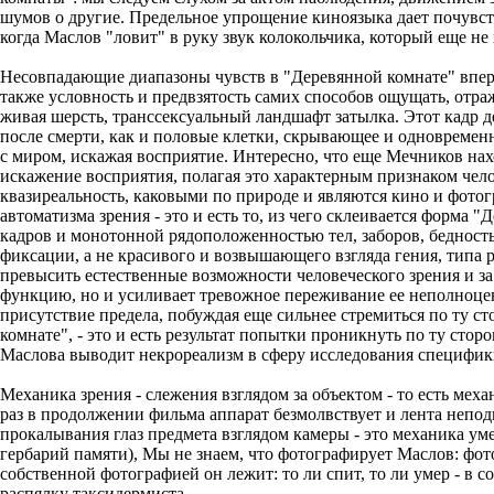
шумов о другие. Предельное упрощение киноязыка дает почувство
когда Маслов "ловит" в руку звук колокольчика, который еще не 
Несовпадающие диапазоны чувств в "Деревянной комнате" впер
также условность и предвзятость самих способов ощущать, отра
живая шерсть, транссексуальный ландшафт затылка. Этот кадр д
после смерти, как и половые клетки, скрывающее и одновреме
с миром, искажая восприятие. Интересно, что еще Мечников нах
искажение восприятия, полагая это характерным признаком челов
квазиреальность, каковыми по природе и являются кино и фото
автоматизма зрения - это и есть то, из чего склеивается форма
кадров и монотонной рядоположенностью тел, заборов, бедност
фиксации, а не красивого и возвышающего взгляда гения, типа 
превысить естественные возможности человеческого зрения и за
функцию, но и усиливает тревожное переживание ее неполноценн
присутствие предела, побуждая еще сильнее стремиться по ту сто
комнате", - это и есть результат попытки проникнуть по ту с
Маслова выводит некрореализм в сферу исследования специфики
Механика зрения - слежения взглядом за объектом - то есть м
раз в продолжении фильма аппарат безмолвствует и лента неподв
прокалывания глаз предмета взглядом камеры - это механика уме
гербарий памяти), Мы не знаем, что фотографирует Маслов: фот
собственной фотографией он лежит: то ли спит, то ли умер - в
распялку таксидермиста.