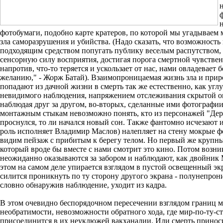
фотобумаги, подобно карте кратеров, по которой мы угадываем
зла саморазрушения и убийства. (Надо сказать, что возможность
подходящим средством попугать публику веселым распутством, 
сенсорную силу восприятия, достигая порога смертной чувственн
напротив, что-то теряется и ускользает от нас, нами овладевае
желанию," - Жорж Батай). Взаимопроницаемая жизнь зла и приро
попадают из дачной жизни в смерть так же естественно, как угл
невидимого наблюдения, напряжением отслеживания скрытой оп
наблюдая друг за другом, во-вторых, сделанные ими фотографии 
монтажным стыкам невозможно понять, кто из персонажей "Деревя
проснулся, то ли начался новый сон. Также фантомно исчезают и
роль исполняет Владимир Маслов) налепляет на стену мокрые фо
видим пейзаж с прибитым к берегу телом. Но первый же крупный 
который вроде бы вместе с нами смотрит это кино. Потом возни
неожиданно оказываются за забором и наблюдают, как двойник М
этом на самом деле упирается взглядом в пустой освещенный экра
силится проникнуть по ту сторону другого экрана - полунепрони
словно обнаружив наблюдение, уходит из кадра.
В этом очевидно беспорядочном пересечении взглядом границ м
необратимости, невозможности обратного хода, где мир-по-ту-ст
присоединится в их неуклюжей вакханалии. Или смерть приносит