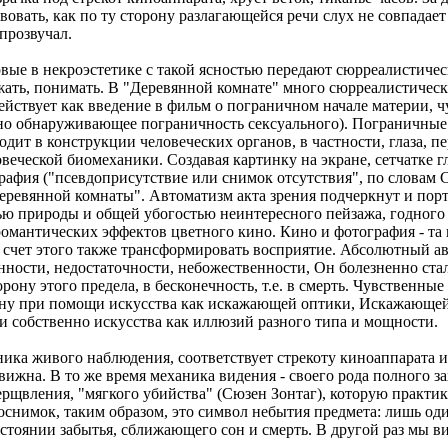
вать, как по ту сторону разлагающейся речи слух не совпадает 
прозвучал.
вые в некроэстетике с такой ясностью передают сюрреалистиче
жать, понимать. В "Деревянной комнате" много сюрреалистически
ействует как введение в фильм о пограничном начале материи, 
нно обнаруживающее пограничность сексуального). Пограничны
одит в конструкции человеческих органов, в частности, глаза,
еческой биомеханики. Создавая картинку на экране, сетчатке гл
графия ("псевдоприсутствие или снимок отсутствия", по словам
 "Деревянной комнаты". Автоматизм акта зрения подчеркнут и по
ью природы и общей убогостью неинтересного пейзажа, годного
романтических эффектов цветного кино. Кино и фотография - та 
 счет этого также трансформировать восприятие. Абсолютный ав
ости, недостаточности, небожественности, Он болезненно сталки
рону этого предела, в бесконечность, т.е. в смерть. Чувственны
торону при помощи искусства как искажающей оптики, Искажающе
 собственно искусства как иллюзий разного типа и мощности.
еханика живого наблюдения, соответствует стрекоту киноаппара
ижна. В то же время механика видения - своего рода полного за
рщвления, "мягкого убийства" (Сюзен Зонтаг), которую практику
оснимок, таким образом, это символ небытия предмета: лишь оди
 состоянии забытья, сближающего сон и смерть. В другой раз м