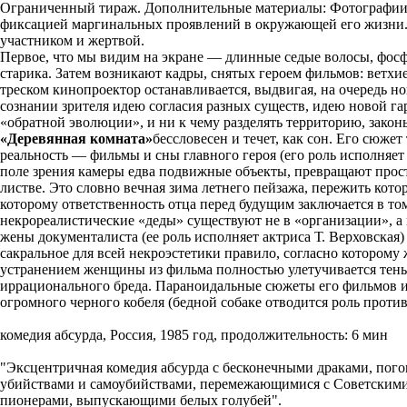
Ограниченный тираж. Дополнительные материалы: Фотографии,
фиксацией маргинальных проявлений в окружающей его жизни. 
участником и жертвой.
Первое, что мы видим на экране — длинные седые волосы, фосфо
старика. Затем возникают кадры, снятых героем фильмов: ветх
треском кинопроектор останавливается, выдвигая, на очередь н
сознании зрителя идею согласия разных существ, идею новой г
«обратной эволюции», и ни к чему разделять территорию, зако
«Деревянная комната»
бессловесен и течет, как сон. Его сюже
реальность — фильмы и сны главного героя (его роль исполняет
поле зрения камеры едва подвижные объекты, превращают прост
листве. Это словно вечная зима летнего пейзажа, пережить ко
которому ответственность отца перед будущим заключается в т
некрореалистические «деды» существуют не в «организации», а
жены документалиста (ее роль исполняет актриса Т. Верховска
сакральное для всей некроэстетики правило, согласно котором
устранением женщины из фильма полностью улетучивается тень
иррационального бреда. Параноидальные сюжеты его фильмов и
огромного черного кобеля (бедной собаке отводится роль проти
комедия абсурда, Россия, 1985 год, продолжительность: 6 мин
"Эксцентричная комедия абсурда с бесконечными драками, пог
убийствами и самоубийствами, перемежающимися с Советскими
пионерами, выпускающими белых голубей".