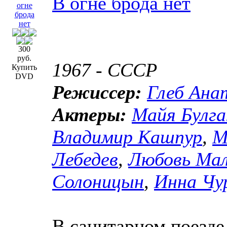
В огне брода нет
300
руб.
1967 - СССР
Купить
DVD
Режиссер:
Глеб Ана
Актеры:
Майя Булга
Владимир Кашпур
,
М
Лебедев
,
Любовь Мал
Солоницын
,
Инна Чу
В санитарном поезде