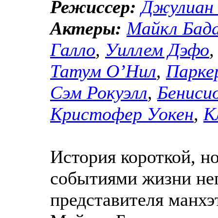
Режиссер:
Джулиан
Актеры:
Майкл Бада
Галло
,
Уиллем Дэфо
Татум О’Нил
,
Парке
Сэм Рокуэлл
,
Бенисио
Кристофер Уокен
,
К
История короткой, 
событиями жизни нег
представителя манхэ