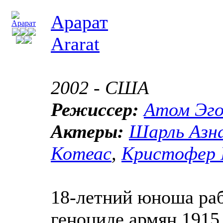
Арарат
Ararat
2002 - США
Режиссер:
Атом Эго
Актеры:
Шарль Азн
Котеас
,
Кристофер 
18-летний юноша раб
геноциде армян 1915 г