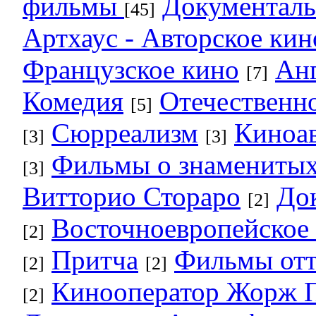
фильмы
Документал
[45]
Артхаус - Авторское кин
Французское кино
Анг
[7]
Комедия
Отечественн
[5]
Сюрреализм
Киноав
[3]
[3]
Фильмы о знаменитых
[3]
Витторио Стораро
До
[2]
Восточноевропейское
[2]
Притча
Фильмы отт
[2]
[2]
Кинооператор Жорж 
[2]