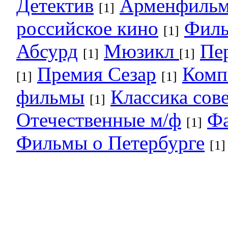
Детектив
Арменфиль
[1]
российское кино
Филь
[1]
Абсурд
Мюзикл
Пер
[1]
[1]
Премия Сезар
Комп
[1]
[1]
фильмы
Классика сов
[1]
Отечественные м/ф
Ф
[1]
Фильмы о Петербурге
[1]