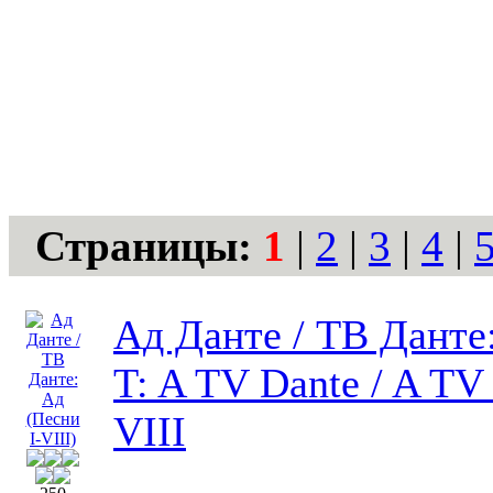
Страницы:
1
|
2
|
3
|
4
|
Ад Данте / ТВ Данте:
T: A TV Dante / A TV 
VIII