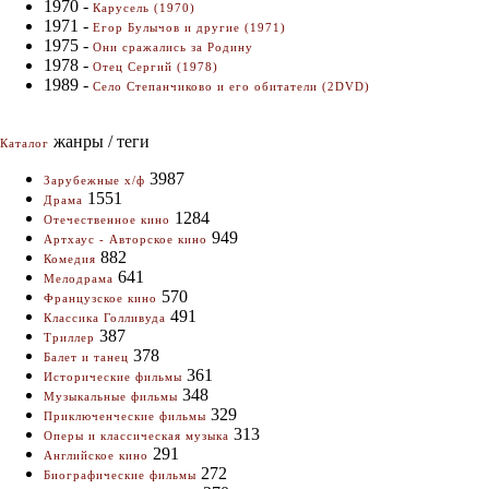
1970 -
Карусель (1970)
1971 -
Егор Булычов и другие (1971)
1975 -
Они сражались за Родину
1978 -
Отец Сергий (1978)
1989 -
Село Степанчиково и его обитатели (2DVD)
жанры / теги
Каталог
3987
Зарубежные х/ф
1551
Драма
1284
Отечественное кино
949
Артхаус - Авторское кино
882
Комедия
641
Мелодрама
570
Французское кино
491
Классика Голливуда
387
Триллер
378
Балет и танец
361
Исторические фильмы
348
Музыкальные фильмы
329
Приключенческие фильмы
313
Оперы и классическая музыка
291
Английское кино
272
Биографические фильмы