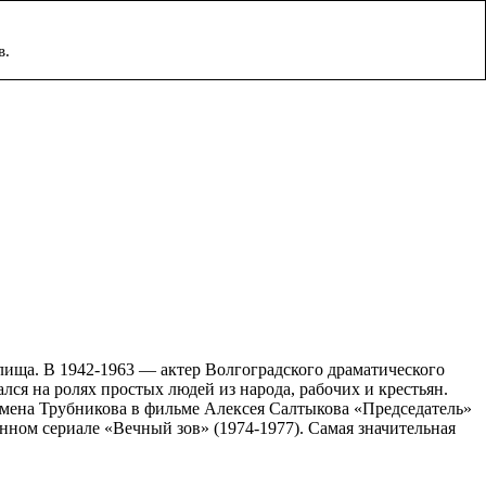
в.
лища. В 1942-1963 — актер Волгоградского драматического
лся на ролях простых людей из народа, рабочих и крестьян.
емена Трубникова в фильме Алексея Салтыкова «Председатель»
нном сериале «Вечный зов» (1974-1977). Самая значительная