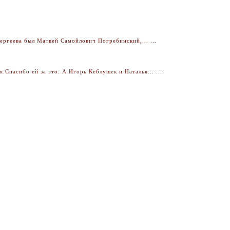
ргеева был Матвей Самойлович Погребинский,... ...
Спасибо ей за это. А Игорь Кеблушек и Наталья... ...