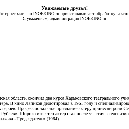
Уважаемые друзья!
нтернет магазин INOEKINO.ru приостанавливает обработку заказо
С уважением, администрация INOEKINO.ru
кая область, окончил два курса Харьковского театрального учи
тера. В кино Лапиков дебютировал в 1961 году и специализирова
их героев. Профессиональное признание актеру принесли роли С
Рублев». Широко известен актер стал после участия в телевизио
ыкова «Председатель» (1964).