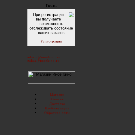
Гость
При регистрации
вы получаете
возможность
отслеживать состояние
ваших заказов
Регистрация
admin@inoekino.ru
zakaz@inoekino.ru
Магазин
Оплата
Доставка
Клубная карта
Обратная связь