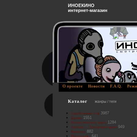
ИНОЕКИНО
интернет-магазин
О проекте
Новости
F.A.Q.
Режи
Каталог
жанры / теги
3987
Зарубежные х/ф
1551
Драма
1284
Отечественное кино
949
Артхаус - Авторское кино
882
Комедия
641
Мелодрама