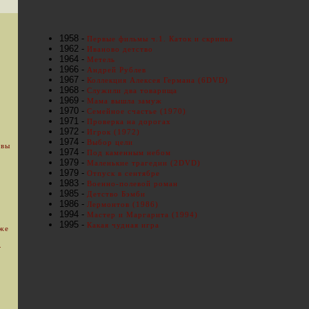
1958 -
Первые фильмы ч.1. Каток и скрипка
1962 -
Иваново детство
1964 -
Метель
1966 -
Андрей Рублев
1967 -
Коллекция Алексея Германа (6DVD)
1968 -
Служили два товарища
1969 -
Мама вышла замуж
1970 -
Семейное счастье (1970)
1971 -
Проверка на дорогах
1972 -
Игрок (1972)
1974 -
Выбор цели
 вы
1974 -
Под каменным небом
1979 -
Маленькие трагедии (2DVD)
1979 -
Отпуск в сентябре
1983 -
Военно-полевой роман
1985 -
Детство Бэмби
1986 -
Лермонтов (1986)
1994 -
Мастер и Маргарита (1994)
1995 -
Какая чудная игра
уже
.