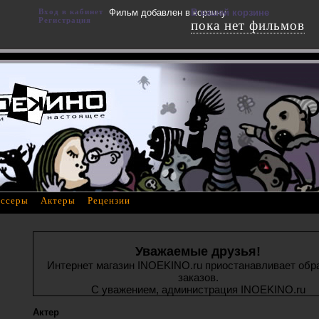
Вход в кабинет
Фильм добавлен в корзину
В вашей корзине
Регистрация
пока нет фильмов
ссеры
Актеры
Рецензии
Уважаемые друзья!
Интернет магазин INOEKINO.ru приостанавливает обр
заказов.
С уважением, администрация INOEKINO.ru
Актер