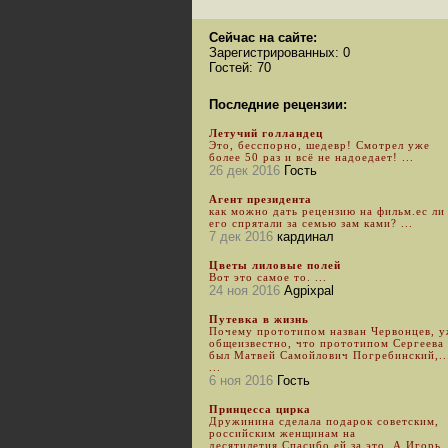
Сейчас на сайте:
Зарегистрированных: 0
Гостей: 70
Последние рецензии:
Летучий голландец
Это, бесспорно, шедевр! Смотрел уже
более 50 раз и всё не надоедает! ...
26 дек 2016
Гость
Агент президента
как можно дать рецензию на фильм.ес ли
его спрятали за семью зам ками? ...
7 дек 2016
кардинал
Цветы лиловые полей
Вот это самое то. ...
24 ноя 2016
Agpixpal
Путевка в жизнь
Почему прототипом назван Червонцев, 
общеизвестно, что прототипом Сергеева
был Матвей Самойлович Погребинский,..
...
6 ноя 2016
Гость
Принцесса цирка
Дружинина сделала подарок советским,
российским женщинам на
десятилетия.Спасибо ей за это. А Игорь