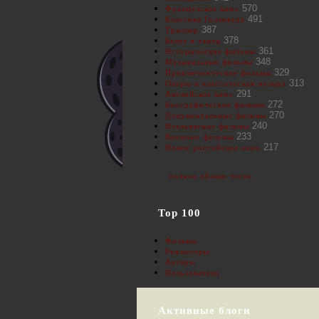
570
Французское кино
491
Классика Голливуда
387
Триллер
378
Балет и танец
361
Исторические фильмы
348
Музыкальные фильмы
329
Приключенческие фильмы
313
Оперы и классическая музыка
291
Английское кино
272
Биографические фильмы
270
Документальные фильмы
240
Итальянские фильмы
233
Военные фильмы
217
Новое российское кино
полное облако тегов
Top 100
Фильмы
Режиссеры
Актеры
Пользователи
Активные блоги