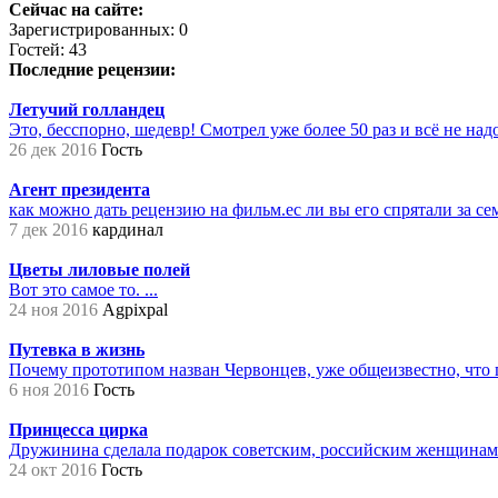
Сейчас на сайте:
Зарегистрированных: 0
Гостей: 43
Последние рецензии:
Летучий голландец
Это, бесспорно, шедевр! Смотрел уже более 50 раз и всё не надое
26 дек 2016
Гость
Агент президента
как можно дать рецензию на фильм.ес ли вы его спрятали за сем
7 дек 2016
кардинал
Цветы лиловые полей
Вот это самое то. ...
24 ноя 2016
Agpixpal
Путевка в жизнь
Почему прототипом назван Червонцев, уже общеизвестно, что 
6 ноя 2016
Гость
Принцесса цирка
Дружинина сделала подарок советским, российским женщинам на
24 окт 2016
Гость