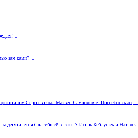
дает! ...
ью зам ками? ...
прототипом Сергеева был Матвей Самойлович Погребинский,... .
 десятилетия.Спасибо ей за это. А Игорь Кеблушек и Наталья...