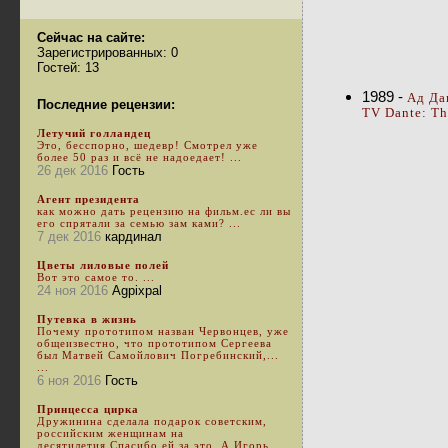
Сейчас на сайте:
Зарегистрированных: 0
Гостей: 13
1989 -
Ад Дан
Последние рецензии:
TV Dante: The
Летучий голландец
Это, бесспорно, шедевр! Смотрел уже
более 50 раз и всё не надоедает! ...
26 дек 2016
Гость
Агент президента
как можно дать рецензию на фильм.ес ли вы
его спрятали за семью зам ками? ...
7 дек 2016
кардинал
Цветы лиловые полей
Вот это самое то. ...
24 ноя 2016
Agpixpal
Путевка в жизнь
Почему прототипом назван Червонцев, уже
общеизвестно, что прототипом Сергеева
был Матвей Самойлович Погребинский,...
...
6 ноя 2016
Гость
Принцесса цирка
Дружинина сделала подарок советским,
российским женщинам на
десятилетия.Спасибо ей за это. А Игорь