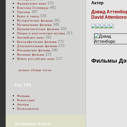
Актер
570
Французское кино
491
Классика Голливуда
Дэвид Аттенбо
387
Триллер
378
Балет и танец
David Attenbor
361
Исторические фильмы
348
Музыкальные фильмы
329
Приключенческие фильмы
313
Оперы и классическая музыка
291
Английское кино
272
Биографические фильмы
270
Документальные фильмы
240
Итальянские фильмы
233
Военные фильмы
217
Новое российское кино
Фильмы Дэв
полное облако тегов
Top 100
Фильмы
Режиссеры
Актеры
Пользователи
Активные блоги