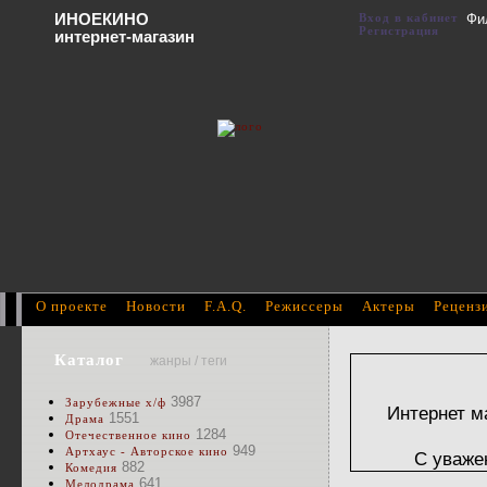
ИНОЕКИНО
Вход в кабинет
Фи
Регистрация
интернет-магазин
О проекте
Новости
F.A.Q.
Режиссеры
Актеры
Реценз
Каталог
жанры / теги
3987
Зарубежные х/ф
Интернет м
1551
Драма
1284
Отечественное кино
949
Артхаус - Авторское кино
С уваже
882
Комедия
641
Мелодрама