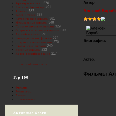
Актер
570
Французское кино
491
Классика Голливуда
Алексей Бараб
387
Триллер
378
Балет и танец
361
Исторические фильмы
348
Музыкальные фильмы
329
Приключенческие фильмы
313
Оперы и классическая музыка
291
Английское кино
272
Биографические фильмы
Биография:
270
Документальные фильмы
240
Итальянские фильмы
233
Военные фильмы
217
Новое российское кино
Актер.
полное облако тегов
Фильмы Ал
Top 100
Фильмы
Режиссеры
Актеры
Пользователи
Активные блоги