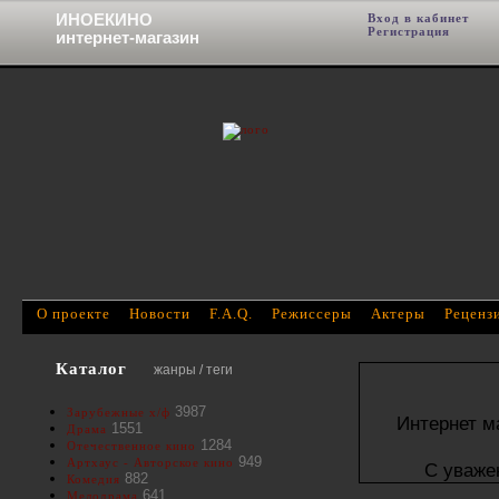
ИНОЕКИНО
Вход в кабинет
Фи
Регистрация
интернет-магазин
О проекте
Новости
F.A.Q.
Режиссеры
Актеры
Реценз
Каталог
жанры / теги
3987
Зарубежные х/ф
Интернет м
1551
Драма
1284
Отечественное кино
949
Артхаус - Авторское кино
С уваже
882
Комедия
641
Мелодрама