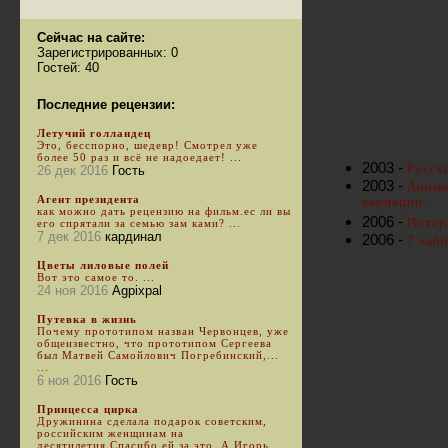
Сейчас на сайте:
Зарегистрированных: 0
Гостей: 40
Последние рецензии:
Летучий голландец
Это, бесспорно, шедевр! Смотрел уже
более 50 раз и всё не надоедает! ...
2003 -
Русски
26 дек 2016
Гость
2003 -
Анима
Агент президента
вариации.
как можно дать рецензию на фильм.ес ли вы
2006 -
Питер
его спрятали за семью зам ками? ...
7 дек 2016
кардинал
2006 -
7 каб
Цветы лиловые полей
Вот это самое то. ...
24 ноя 2016
Agpixpal
Путевка в жизнь
Почему прототипом назван Червонцев, уже
общеизвестно, что прототипом Сергеева
был Матвей Самойлович Погребинский,...
...
6 ноя 2016
Гость
Принцесса цирка
Дружинина сделала подарок советским,
российским женщинам на
десятилетия.Спасибо ей за это. А Игорь