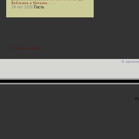
Кеблушек и Наталья... ...
24 окт 2016
Гость
Реклама на сайте
О проект
Р