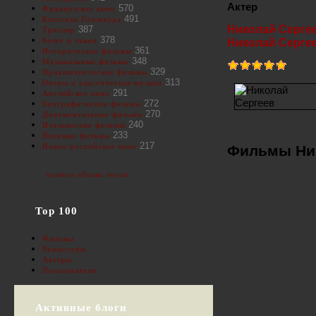
Актер
570
Французское кино
491
Классика Голливуда
Николай Серге
387
Триллер
378
Балет и танец
Николай Серге
361
Исторические фильмы
348
Музыкальные фильмы
329
Приключенческие фильмы
313
Оперы и классическая музыка
291
Английское кино
272
Биографические фильмы
270
Документальные фильмы
240
Итальянские фильмы
233
Военные фильмы
217
Новое российское кино
Фильмы Ник
полное облако тегов
Top 100
Фильмы
Режиссеры
Актеры
Пользователи
Активные блоги