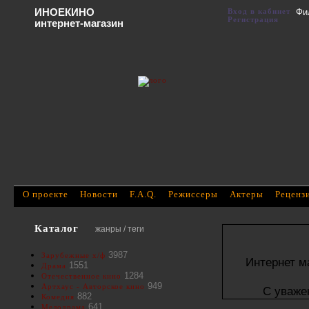
ИНОЕКИНО
Вход в кабинет
Фи
Регистрация
интернет-магазин
О проекте
Новости
F.A.Q.
Режиссеры
Актеры
Реценз
Каталог
жанры / теги
3987
Зарубежные х/ф
Интернет м
1551
Драма
1284
Отечественное кино
949
Артхаус - Авторское кино
С уваже
882
Комедия
641
Мелодрама