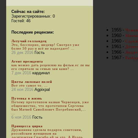
Сейчас на сайте:
Зарегистрированных: 0
Гостей: 46
1955 -
Чужая
Последние рецензии:
1960 -
Мичма
1960 -
Сереж
Летучий голландец
Это, бесспорно, шедевр! Смотрел уже
1961 -
Девят
более 50 раз и всё не надоедает! ...
1966 -
Андре
26 дек 2016
Гость
1967 -
Разбу
Агент президента
как можно дать рецензию на фильм.ес ли вы
его спрятали за семью зам ками? ...
7 дек 2016
кардинал
Цветы лиловые полей
Вот это самое то. ...
24 ноя 2016
Agpixpal
Путевка в жизнь
Почему прототипом назван Червонцев, уже
общеизвестно, что прототипом Сергеева
был Матвей Самойлович Погребинский,...
...
6 ноя 2016
Гость
Принцесса цирка
Дружинина сделала подарок советским,
российским женщинам на
десятилетия.Спасибо ей за это. А Игорь