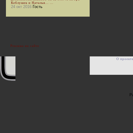
Кеблушек и Наталья... ...
24 окт 2016
Гость
Реклама на сайте
О проект
Р