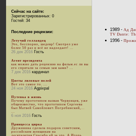
Сейчас на сайте:
Зарегистрированных: 0
Гостей: 34
1989 -
Ад Дан
Последние рецензии:
TV Dante: The
1996 -
Прожи
Летучий голландец
Это, бесспорно, шедевр! Смотрел уже
более 50 раз и всё не надоедает! ...
26 дек 2016
Гость
Агент президента
как можно дать рецензию на фильм.ес ли вы
его спрятали за семью зам ками? ...
7 дек 2016
кардинал
Цветы лиловые полей
Вот это самое то. ...
24 ноя 2016
Agpixpal
Путевка в жизнь
Почему прототипом назван Червонцев, уже
общеизвестно, что прототипом Сергеева
был Матвей Самойлович Погребинский,...
...
6 ноя 2016
Гость
Принцесса цирка
Дружинина сделала подарок советским,
российским женщинам на
десятилетия.Спасибо ей за это. А Игорь