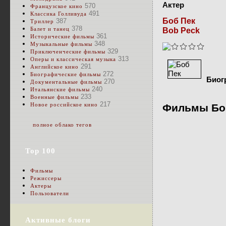
Актер
570
Французское кино
491
Классика Голливуда
Боб Пек
387
Триллер
378
Балет и танец
Bob Peck
361
Исторические фильмы
348
Музыкальные фильмы
329
Приключенческие фильмы
313
Оперы и классическая музыка
291
Английское кино
272
Биографические фильмы
Биог
270
Документальные фильмы
240
Итальянские фильмы
233
Военные фильмы
217
Новое российское кино
Фильмы Боб
полное облако тегов
Top 100
Фильмы
Режиссеры
Актеры
Пользователи
Активные блоги