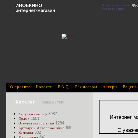
ИНОЕКИНО
Вход в кабинет
Фи
Регистрация
интернет-магазин
О проекте
Новости
F.A.Q.
Режиссеры
Актеры
Реценз
Каталог
жанры / теги
3987
Зарубежные х/ф
Интернет м
1551
Драма
1284
Отечественное кино
949
Артхаус - Авторское кино
С уваже
882
Комедия
641
Мелодрама