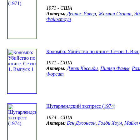
1971 - США
Актеры:
Деннис Уивер
,
Жаклин Скотт
,
Эд
Файрстоун
Коломбо: Убийство по книге. Сезон 1. Вып
1971 - США
Актеры:
Джек Кэссиди
,
Питер Фальк
,
Роз
Форсит
Шугарлендский экспресс (1974)
1974 - США
Актеры:
Бен Джонсон
,
Голди Хоун
,
Майкл 