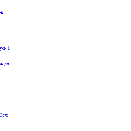
ди
уск 1
мари
Сакс