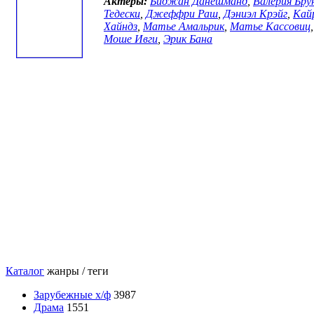
Актеры:
Биджан Данешманд
,
Валерия Бру
Тедески
,
Джеффри Раш
,
Дэниэл Крэйг
,
Кай
Хайндз
,
Матье Амальрик
,
Матье Кассовиц
,
Моше Ивги
,
Эрик Бана
Каталог
жанры / теги
Зарубежные х/ф
3987
Драма
1551