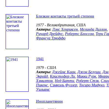
Близкие контакты третьей степени
1977 - Великобритания, США
Актеры:
Лэнс Хенриксен
,
Мелинда Диллон
,
Ричард Дрейфус
,
Робертс Блоссом
,
Тери Га
Франсуа Трюффо
1941
1979 - США
Актеры:
Джеймс Каан
,
Джон Белуши
,
Дэн
Экройд
,
Кристофер Ли
,
Микки Рурк
,
Мюрр
Хэмилтон
,
Нед Битти
,
Роберт Стэк
,
Сли
Пикенс
,
Сэмюэль Фуллер
,
Тосиро Мифунэ
,
Т
Уильямс
Инопланетянин