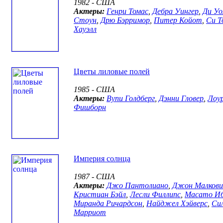
1982 - США
Актеры:
Генри Томас
,
Дебра Уингер
,
Ди Уо
Стоун
,
Дрю Бэрримор
,
Питер Койот
,
Си Т
Хауэлл
Цветы лиловые полей
1985 - США
Актеры:
Вупи Голдберг
,
Дэнни Гловер
,
Лоу
Фишборн
Империя солнца
1987 - США
Актеры:
Джо Пантолиано
,
Джон Малкови
Кристиан Бэйл
,
Лесли Филлипс
,
Масато И
Миранда Ричардсон
,
Найджел Хэйверс
,
Си
Марриот