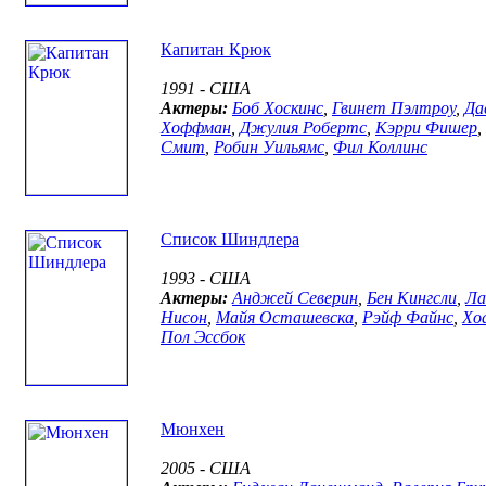
Капитан Крюк
1991 - США
Актеры:
Боб Хоскинс
,
Гвинет Пэлтроу
,
Да
Хоффман
,
Джулия Робертс
,
Кэрри Фишер
,
Смит
,
Робин Уильямс
,
Фил Коллинс
Список Шиндлера
1993 - США
Актеры:
Анджей Северин
,
Бен Кингсли
,
Ла
Нисон
,
Майя Осташевска
,
Рэйф Файнс
,
Хо
Пол Эссбок
Мюнхен
2005 - США