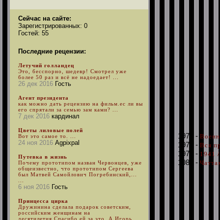
Сейчас на сайте:
Зарегистрированных: 0
Гостей: 55
Последние рецензии:
Летучий голландец
Это, бесспорно, шедевр! Смотрел уже
более 50 раз и всё не надоедает! ...
26 дек 2016
Гость
Агент президента
как можно дать рецензию на фильм.ес ли вы
его спрятали за семью зам ками? ...
7 дек 2016
кардинал
Цветы лиловые полей
1970 -
Военно
Вот это самое то. ...
24 ноя 2016
Agpixpal
1976 -
Вся пр
1979 -
1941 
Путевка в жизнь
1989 -
Чатта
Почему прототипом назван Червонцев, уже
общеизвестно, что прототипом Сергеева
был Матвей Самойлович Погребинский,...
...
6 ноя 2016
Гость
Принцесса цирка
Дружинина сделала подарок советским,
российским женщинам на
десятилетия.Спасибо ей за это. А Игорь