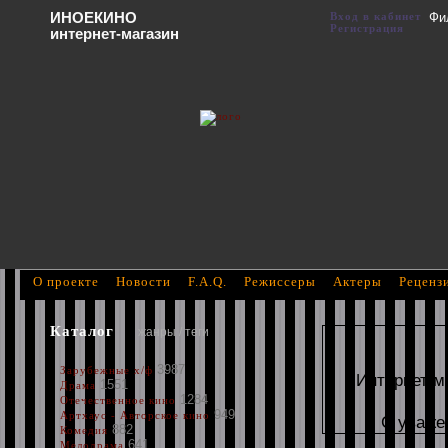
ИНОЕКИНО
Вход в кабинет
Фи
Регистрация
интернет-магазин
О проекте
Новости
F.A.Q.
Режиссеры
Актеры
Реценз
Каталог
жанры / теги
3987
Зарубежные х/ф
Интернет м
1551
Драма
1284
Отечественное кино
949
Артхаус - Авторское кино
С уваже
882
Комедия
641
Мелодрама