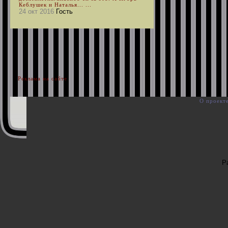
Кеблушек и Наталья... ...
24 окт 2016
Гость
Реклама на сайте
О проект
Р