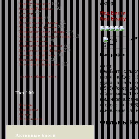
Актер
570
Французское кино
491
Классика Голливуда
Нед Битти
387
Триллер
378
Балет и танец
Ned Beatty
361
Исторические фильмы
348
Музыкальные фильмы
329
Приключенческие фильмы
313
Оперы и классическая музыка
Да
291
Английское кино
272
Биографические фильмы
270
Документальные фильмы
Биография:
240
Итальянские фильмы
233
Военные фильмы
217
Новое российское кино
Актер.
Нед Битти снялся
в картине Джона 
полное облако тегов
удачам актера мо
(1975) Роберта Ол
Top 100
«Супермен» (1978)
номинировался на
«Телесеть» (1976
Фильмы
основанием для н
Режиссеры
Актеры
Пользователи
Фильмы Нед
Активные блоги