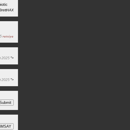
iotic
BrettHAX
5
ratsiya
я 2025
">
я 2025
">
Submit
R4MSAY