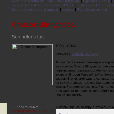
Каталог фильмов
Военные фильмы
Премия Оскар
-
|
|
Золотой Глобус
Премия БАФТА
Классика Голливуд
|
|
Биографические фильмы
Драма
Зарубежные х/ф
|
|
Список Шиндлера
Schindler's List
1993 - США
Режиссер:
Стивен Спилберг
Фильм рассказывает реальную историю
загадочного Оскара Шиндлера, члена н
партии, преуспевающего фабриканта, 
во время Второй Мировой войны более
евреев. Это триумф одного человека, н
на других, и драма тех, кто, благодаря е
ужасный период человеческой истории.
отказался от гонорара за эту работу, на
деньги кровавыми.
Тэги фильма:
Актеры
Оценка за игру в этом филь
|
Военные фильмы
Премия