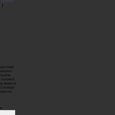
Премия
а
|
ацистской
спасшего
 тысячи
е похожего
му, выжил в
 Спилберг
звав эти
ме