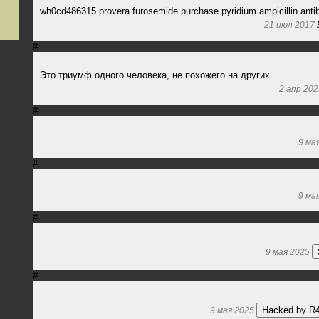
wh0cd486315 provera furosemide purchase pyridium ampicillin antib
21 июл 2017
#
Это триумф одного человека, не похожего на других
2 апр 202
#
9 ма
#
9 ма
#
9 мая 2025
#
Hacked by 
9 мая 2025