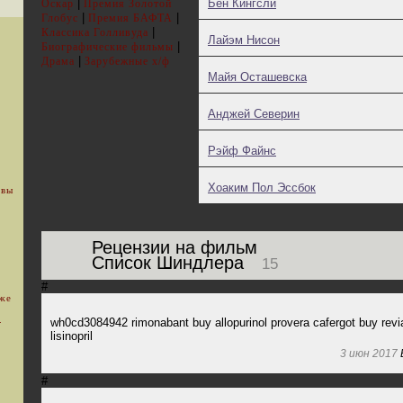
|
Бен Кингсли
Оскар
Премия Золотой
|
|
Глобус
Премия БАФТА
|
Классика Голливуда
Лайэм Нисон
|
Биографические фильмы
|
Драма
Зарубежные х/ф
Майя Осташевска
Анджей Северин
Рэйф Файнс
Хоаким Пол Эссбок
 вы
Рецензии на фильм
Список Шиндлера
15
#
уже
.
wh0cd3084942 rimonabant buy allopurinol provera cafergot buy revi
lisinopril
3 июн 2017
#