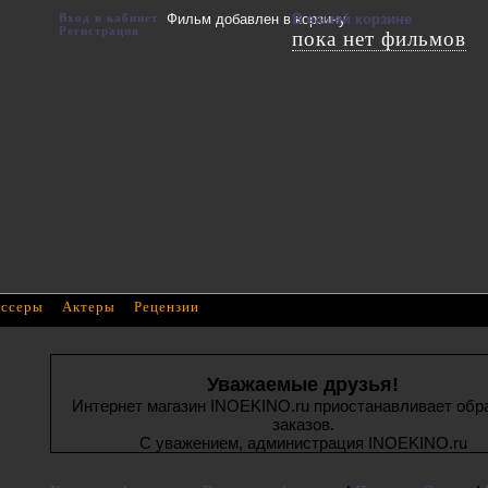
Вход в кабинет
Фильм добавлен в корзину
В вашей корзине
Регистрация
пока нет фильмов
ссеры
Актеры
Рецензии
Уважаемые друзья!
Интернет магазин INOEKINO.ru приостанавливает обр
заказов.
С уважением, администрация INOEKINO.ru