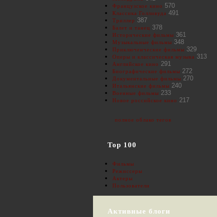
570
Французское кино
491
Классика Голливуда
387
Триллер
378
Балет и танец
361
Исторические фильмы
348
Музыкальные фильмы
329
Приключенческие фильмы
313
Оперы и классическая музыка
291
Английское кино
272
Биографические фильмы
270
Документальные фильмы
240
Итальянские фильмы
233
Военные фильмы
217
Новое российское кино
полное облако тегов
Top 100
Фильмы
Режиссеры
Актеры
Пользователи
Активные блоги