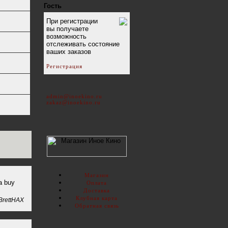
Гость
При регистрации
вы получаете
возможность
отслеживать состояние
ваших заказов
Регистрация
admin@inoekino.ru
zakaz@inoekino.ru
Магазин
a buy
Оплата
Доставка
Клубная карта
BrettHAX
Обратная связь