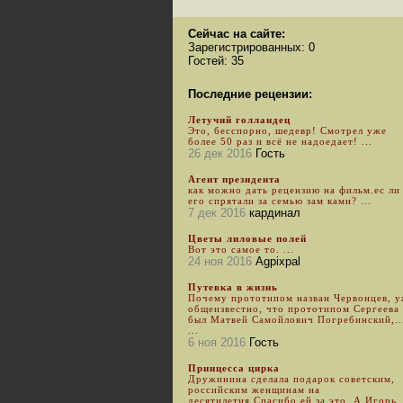
Сейчас на сайте:
Зарегистрированных: 0
Гостей: 35
Последние рецензии:
Летучий голландец
Это, бесспорно, шедевр! Смотрел уже
более 50 раз и всё не надоедает! ...
26 дек 2016
Гость
Агент президента
как можно дать рецензию на фильм.ес ли
его спрятали за семью зам ками? ...
7 дек 2016
кардинал
Цветы лиловые полей
Вот это самое то. ...
24 ноя 2016
Agpixpal
Путевка в жизнь
Почему прототипом назван Червонцев, 
общеизвестно, что прототипом Сергеева
был Матвей Самойлович Погребинский,..
...
6 ноя 2016
Гость
Принцесса цирка
Дружинина сделала подарок советским,
российским женщинам на
десятилетия.Спасибо ей за это. А Игорь