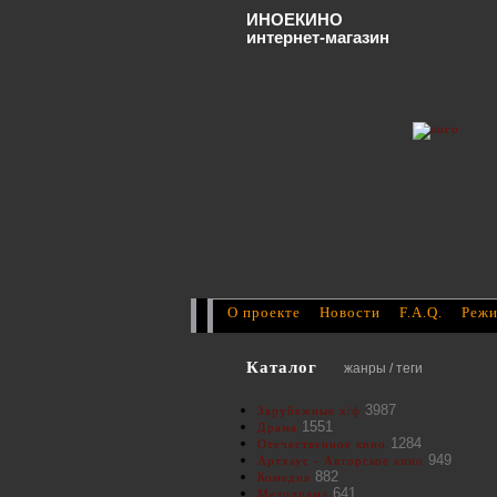
ИНОЕКИНО
интернет-магазин
О проекте
Новости
F.A.Q.
Режи
Каталог
жанры / теги
3987
Зарубежные х/ф
1551
Драма
1284
Отечественное кино
949
Артхаус - Авторское кино
882
Комедия
641
Мелодрама