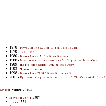
1978 -
Рутлз / R: The Rutles: All You Need Is Cash
1979 -
1941 / 1941
1980 -
Братья блюз / B: The Blues Brothers
1988 -
Моя мачеха - инопланетянка / My Stepmother Is an Alien
1989 -
Шофер мисс Дэйзи / Driving Miss Daisy
1993 -
Чаплин / Chaplin
1998 -
Братья Блюз 2000 / Blues Brothers 2000
2001 -
Проклятие нефритового скорпиона / C: The Curse of the Jade S
жанры / теги
Каталог
3987
Зарубежные х/ф
1551
Драма
1284