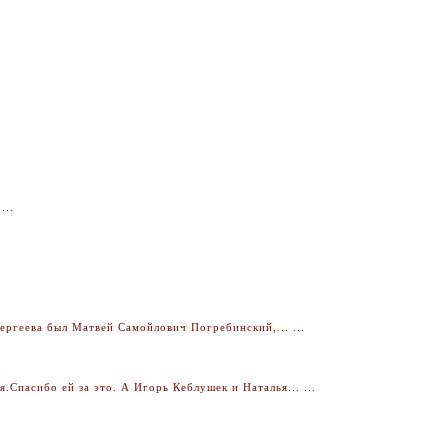
...
ргеева был Матвей Самойлович Погребинский,... ...
Спасибо ей за это. А Игорь Кеблушек и Наталья... ...