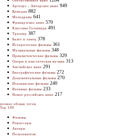
Отечественное кино
949
Артхаус - Авторское кино
882
Комедия
641
Мелодрама
570
Французское кино
491
Классика Голливуда
387
Триллер
378
Балет и танец
361
Исторические фильмы
348
Музыкальные фильмы
329
Приключенческие фильмы
313
Оперы и классическая музыка
291
Английское кино
272
Биографические фильмы
270
Документальные фильмы
240
Итальянские фильмы
233
Военные фильмы
217
Новое российское кино
полное облако тегов
Top 100
Фильмы
Режиссеры
Актеры
Пользователи