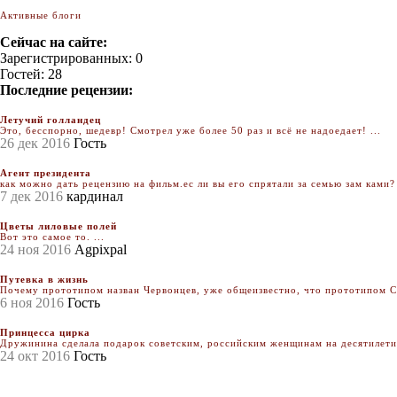
Активные блоги
Сейчас на сайте:
Зарегистрированных: 0
Гостей: 28
Последние рецензии:
Летучий голландец
Это, бесспорно, шедевр! Смотрел уже более 50 раз и всё не надоедает! ...
26 дек 2016
Гость
Агент президента
как можно дать рецензию на фильм.ес ли вы его спрятали за семью зам ками? 
7 дек 2016
кардинал
Цветы лиловые полей
Вот это самое то. ...
24 ноя 2016
Agpixpal
Путевка в жизнь
Почему прототипом назван Червонцев, уже общеизвестно, что прототипом Се
6 ноя 2016
Гость
Принцесса цирка
Дружинина сделала подарок советским, российским женщинам на десятилетия.
24 окт 2016
Гость