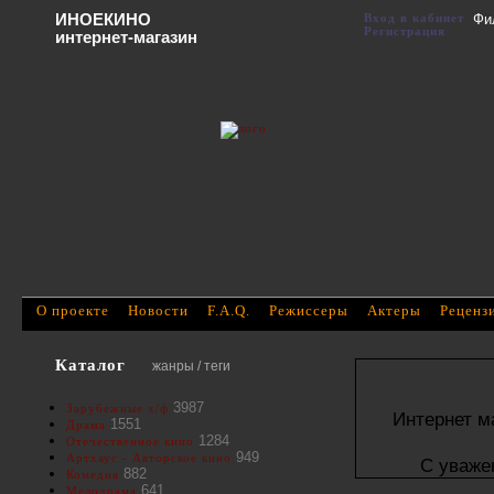
ИНОЕКИНО
Вход в кабинет
Фи
Регистрация
интернет-магазин
О проекте
Новости
F.A.Q.
Режиссеры
Актеры
Реценз
Каталог
жанры / теги
3987
Зарубежные х/ф
Интернет м
1551
Драма
1284
Отечественное кино
949
Артхаус - Авторское кино
С уваже
882
Комедия
641
Мелодрама