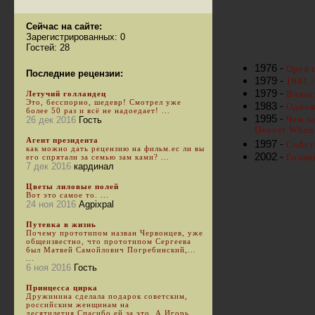
Сейчас на сайте:
Зарегистрированных: 0
Гостей: 28
1976 -
Орел 
Последние рецензии:
1979 -
1941 
1979 -
Волос
Летучий голландец
Это, бесспорно, шедевр! Смотрел уже
1983 -
Однаж
более 50 раз и всё не надоедает! ...
1995 -
Чем за
26 дек 2016
Гость
Denver When
Агент президента
1997 -
Собст
как можно дать рецензию на фильм.ес ли вы
2002 -
Голли
его спрятали за семью зам ками? ...
7 дек 2016
кардинал
Цветы лиловые полей
Вот это самое то. ...
24 ноя 2016
Agpixpal
Путевка в жизнь
Почему прототипом назван Червонцев, уже
общеизвестно, что прототипом Сергеева
был Матвей Самойлович Погребинский,...
...
6 ноя 2016
Гость
Принцесса цирка
Дружинина сделала подарок советским,
российским женщинам на
десятилетия.Спасибо ей за это. А Игорь