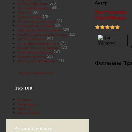
Актер
570
Французское кино
491
Классика Голливуда
Трит Уильямс
387
Триллер
378
Балет и танец
Treat Williams
361
Исторические фильмы
348
Музыкальные фильмы
329
Приключенческие фильмы
313
Оперы и классическая музыка
291
Английское кино
272
Биографические фильмы
270
Документальные фильмы
240
Итальянские фильмы
233
Военные фильмы
217
Новое российское кино
Фильмы Три
полное облако тегов
Top 100
Фильмы
Режиссеры
Актеры
Пользователи
Активные блоги