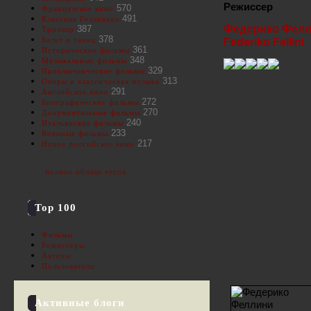
Режиссер
570
Французское кино
491
Классика Голливуда
Федерико Фел
387
Триллер
378
Балет и танец
Federiko Fellini
361
Исторические фильмы
348
Музыкальные фильмы
329
Приключенческие фильмы
313
Оперы и классическая музыка
291
Английское кино
272
Биографические фильмы
270
Документальные фильмы
240
Итальянские фильмы
233
Военные фильмы
217
Новое российское кино
полное облако тегов
Top 100
Фильмы
Режиссеры
Актеры
Пользователи
Активные блоги