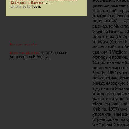
Росселини, а такж
Кеблушек и Наталья... ...
режиссерами-неор
24 окт 2016
Гость
ставит свой перв
отыграна в назва
половиной») — «Ог
сценарию Микела
Sceicco Bianco, 
агентство» (Un Ag
городе» (Amore In
Реклама на сайте
навеянный автоб
сынки» (I Vitellon
изготовлении и
https://magi-art.ru
молодых провинци
установка лайтбоксов.
Сопротивление (к
не имели мировоз
Strada, 1954) ун
психологическими
международную сл
Джульетте Мазин
отход от неореал
развитии италья
«Мошенничество» (
Cabiria, 1957) уж
упрочили. Несвой
отреагировал на 
в «Сладкой жизни»