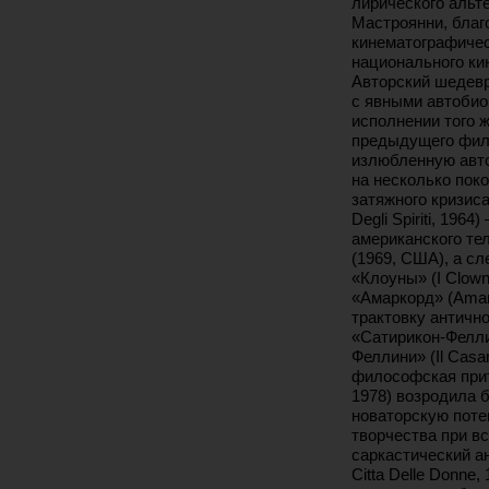
лирического альте
Мастроянни, благ
кинематографичес
национального ки
Авторский шедевр
с явными автобио
исполнении того
предыдущего филь
излюбленную авто
на несколько пок
затяжного кризиса
Degli Spiriti, 19
американского те
(1969, США), а с
«Клоуны» (I Clown
«Амаркорд» (Amar
трактовку антично
«Сатирикон-Феллин
Феллини» (Il Casan
философская притч
1978) возродила 
новаторскую поте
творчества при в
саркастический а
Cittа Delle Donne