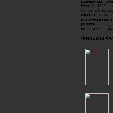
модерна как «бол
Nave Va, 1983), 
(Ginger E Fred, 1
кинематографическ
поэтическая аллег
развивалось под 
во всем мире. (В
Фильмы Фе