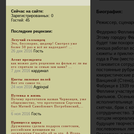
Сейчас на сайте:
Биография:
Зарегистрированных: 0
Гостей: 45
Режиссер, сценари
Последние рецензии:
Федерико Феллини
Этому городку Фе
Летучий голландец
будет там похоро
Это, бесспорно, шедевр! Смотрел уже
более 50 раз и всё не надоедает! ...
юноша работал во
26 дек 2016
Гость
сюжеты и приключ
года в Рим (мест
Агент президента
как можно дать рецензию на фильм.ес ли вы
становится сотру
его спрятали за семью зам ками? ...
постоянные рубри
7 дек 2016
кардинал
юмористические р
Цветы лиловые полей
Ванциной (Стено)
Вот это самое то. ...
Фабрици в 1939 го
24 ноя 2016
Agpixpal
Феллини участвуе
Путевка в жизнь
фильмов. Осенью 
Почему прототипом назван Червонцев, уже
исполнительнице 
общеизвестно, что прототипом Сергеева
был Матвей Самойлович Погребинский,...
скетчах, брак с к
...
сотрудничество. З
6 ноя 2016
Гость
«отцом неореализ
Принцесса цирка
будущее творчест
Дружинина сделала подарок советским,
послевоенных лет
российским женщинам на
десятилетия.Спасибо ей за это. А Игорь