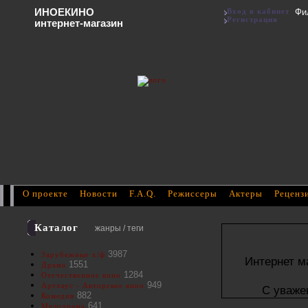
ИНОЕКИНО
Вход в кабинет
Фи
Регистрация
интернет-магазин
О проекте
Новости
F.A.Q.
Режиссеры
Актеры
Реценз
Каталог
жанры / теги
3987
Зарубежные х/ф
Интернет м
1551
Драма
1284
Отечественное кино
949
Артхаус - Авторское кино
С уваже
882
Комедия
641
Мелодрама