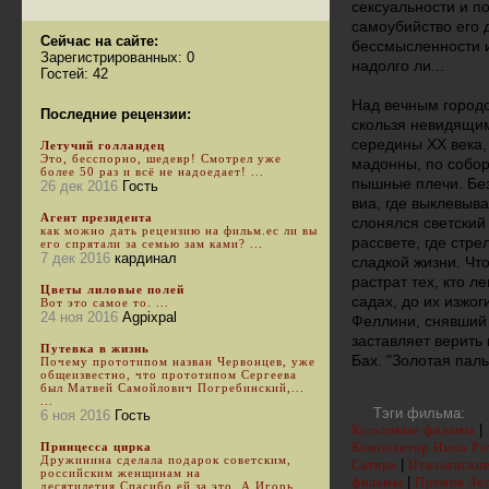
сексуальности и по
самоубийство его 
Сейчас на сайте:
бессмысленности и
Зарегистрированных: 0
надолго ли...
Гостей: 42
Над вечным город
Последние рецензии:
скользя невидящим
середины ХХ века,
Летучий голландец
Это, бесспорно, шедевр! Смотрел уже
мадонны, по собор
более 50 раз и всё не надоедает! ...
пышные плечи. Без
26 дек 2016
Гость
виа, где выклевыв
Агент президента
слонялся светский
как можно дать рецензию на фильм.ес ли вы
рассвете, где стр
его спрятали за семью зам ками? ...
7 дек 2016
кардинал
сладкой жизни. Чт
растрат тех, кто л
Цветы лиловые полей
садах, до их изжог
Вот это самое то. ...
24 ноя 2016
Agpixpal
Феллини, снявший 
заставляет верить 
Путевка в жизнь
Бах. "Золотая паль
Почему прототипом назван Червонцев, уже
общеизвестно, что прототипом Сергеева
был Матвей Самойлович Погребинский,...
...
Тэги фильма:
6 ноя 2016
Гость
|
Культовые фильмы
Принцесса цирка
Композитор Нино Ро
Дружинина сделала подарок советским,
|
Сатира
Итальянски
российским женщинам на
|
фильмы
Премия Зо
десятилетия.Спасибо ей за это. А Игорь