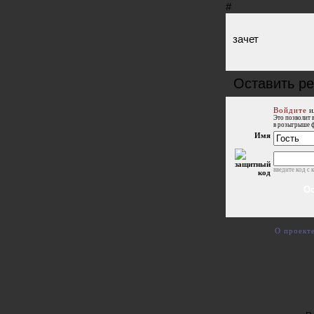
#
зачет
Оставить р
Войдите
и
Это позволит 
в розыгрыше 
Имя
введите код с 
О проект