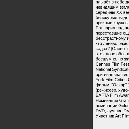
плывёт в небе 
невидящим взгля
середины ХХ век
белокурые мадон
прикрыв кружев
Бог парил над п
переставшие ощу
бесстрастному и
кто лениво разв
садах? [Слово "
это слово обозн
бесшумно, но жа
Cannes Film Festi
National Syndicat
оригинальная ис
York Film Critic
фильм. "Оскар" 
(режиссёр, худо
BAFTA Film Awar
Номинация Gram
номинации Golde
DVD, лучшие DV
Участник Art Film