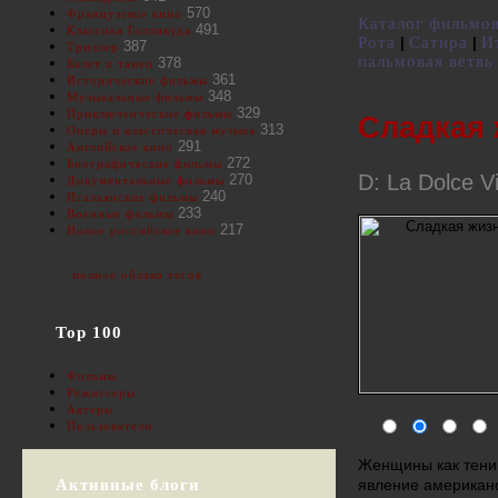
570
Французское кино
Каталог фильмо
491
Классика Голливуда
Рота
Сатира
И
|
|
387
Триллер
пальмовая ветвь
378
Балет и танец
361
Исторические фильмы
348
Музыкальные фильмы
329
Приключенческие фильмы
Сладкая 
313
Оперы и классическая музыка
291
Английское кино
272
Биографические фильмы
D: La Dolce Vi
270
Документальные фильмы
240
Итальянские фильмы
233
Военные фильмы
217
Новое российское кино
полное облако тегов
Top 100
Фильмы
Режиссеры
Актеры
Пользователи
Женщины как тени 
Активные блоги
явление американ