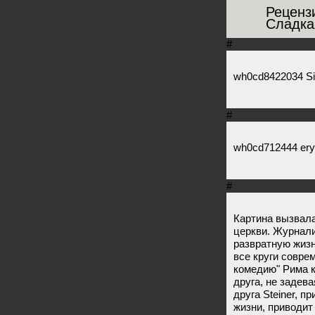
Реценз
Сладка
#
wh0cd8422034 Sild
#
wh0cd712444 ery
#
Картина вызвала
церкви. Журнали
развратную жизн
все круги совре
комедию" Рима к
друга, не задева
друга Steiner, 
жизни, приводит