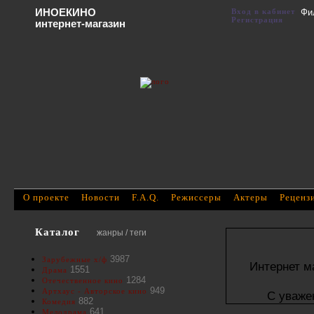
ИНОЕКИНО
Вход в кабинет
Фи
Регистрация
интернет-магазин
О проекте
Новости
F.A.Q.
Режиссеры
Актеры
Реценз
Каталог
жанры / теги
3987
Зарубежные х/ф
Интернет м
1551
Драма
1284
Отечественное кино
949
Артхаус - Авторское кино
С уваже
882
Комедия
641
Мелодрама