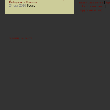
|
Кеблушек и Наталья... ...
пальмовая ветвь
Ар
24 окт 2016
Гость
|
- Авторское кино
Зарубежные х/ф
Реклама на сайте