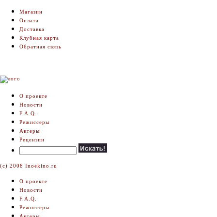
Магазин
Оплата
Доставка
Клубная карта
Обратная связь
О проекте
Новости
F.A.Q.
Режиссеры
Актеры
Рецензии
(c) 2008 Inoekino.ru
О проекте
Новости
F.A.Q.
Режиссеры
Актеры