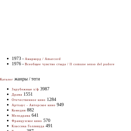
1973 -
Амаркорд / Amarcord
1976 -
Всеобщее чувство стыда / Il comune senso del pudore
жанры / теги
Каталог
3987
Зарубежные х/ф
1551
Драма
1284
Отечественное кино
949
Артхаус - Авторское кино
882
Комедия
641
Мелодрама
570
Французское кино
491
Классика Голливуда
387