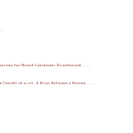
...
ргеева был Матвей Самойлович Погребинский,... ...
Спасибо ей за это. А Игорь Кеблушек и Наталья... ...