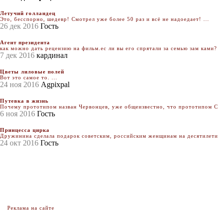
Летучий голландец
Это, бесспорно, шедевр! Смотрел уже более 50 раз и всё не надоедает! ...
26 дек 2016
Гость
Агент президента
как можно дать рецензию на фильм.ес ли вы его спрятали за семью зам ками? 
7 дек 2016
кардинал
Цветы лиловые полей
Вот это самое то. ...
24 ноя 2016
Agpixpal
Путевка в жизнь
Почему прототипом назван Червонцев, уже общеизвестно, что прототипом Се
6 ноя 2016
Гость
Принцесса цирка
Дружинина сделала подарок советским, российским женщинам на десятилетия.
24 окт 2016
Гость
Реклама на сайте