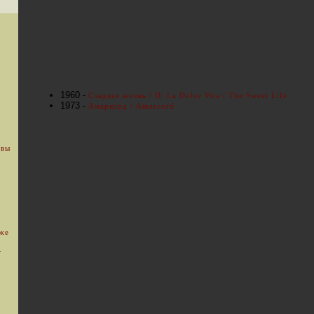
1960 -
Сладкая жизнь / D: La Dolce Vita / The Sweet Life
1973 -
Амаркорд / Amarcord
 вы
уже
.