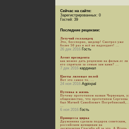
Сейчас на сайте:
Зарегистрированных: 0
Гостей: 39
Последние рецензии:
Летучий голландец
Это, бесспорно, шедевр! Смотрел уже
более 50 раз и всё не надоедает! ...
26 дек 2016
Гость
Агент президента
как можно дать рецензию на фильм.ес ли
его спрятали за семью зам ками? ...
7 дек 2016
кардинал
Цветы лиловые полей
Вот это самое то. ...
24 ноя 2016
Agpixpal
Путевка в жизнь
Почему прототипом назван Червонцев, 
общеизвестно, что прототипом Сергеева
был Матвей Самойлович Погребинский,..
...
6 ноя 2016
Гость
Принцесса цирка
Дружинина сделала подарок советским,
российским женщинам на
десятилетия.Спасибо ей за это. А Игорь