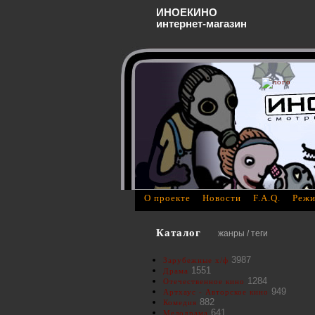
ИНОЕКИНО
интернет-магазин
О проекте
Новости
F.A.Q.
Режи
Каталог
жанры / теги
3987
Зарубежные х/ф
1551
Драма
1284
Отечественное кино
949
Артхаус - Авторское кино
882
Комедия
641
Мелодрама