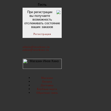
Гость
При регистрации
вы получаете
возможность
отслеживать состояние
ваших заказов
Регистрация
admin@inoekino.ru
zakaz@inoekino.ru
Магазин
Оплата
Доставка
Клубная карта
Обратная связь