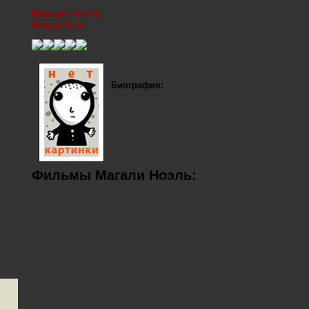
Магали Ноэль
Magali Noël
Биография:
Фильмы Магали Ноэль: