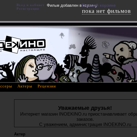
Вход в кабинет
Фильм добавлен в корзину
В вашей корзине
Регистрация
пока нет фильмов
ссеры
Актеры
Рецензии
Уважаемые друзья!
Интернет магазин INOEKINO.ru приостанавливает обр
заказов.
С уважением, администрация INOEKINO.ru
Актер