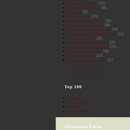
570
Французское кино
491
Классика Голливуда
387
Триллер
378
Балет и танец
361
Исторические фильмы
348
Музыкальные фильмы
329
Приключенческие фильмы
313
Оперы и классическая музыка
291
Английское кино
272
Биографические фильмы
270
Документальные фильмы
240
Итальянские фильмы
233
Военные фильмы
217
Новое российское кино
полное облако тегов
Top 100
Фильмы
Режиссеры
Актеры
Пользователи
Активные блоги