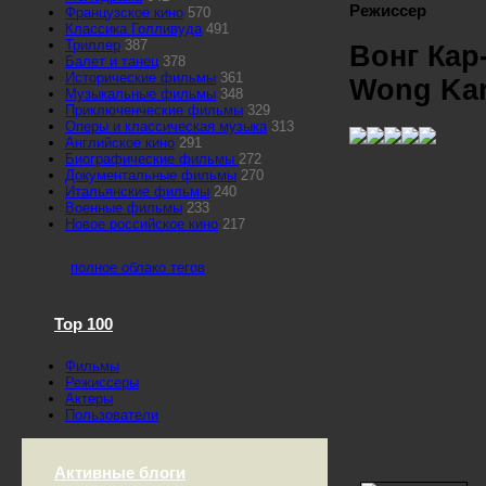
Режиссер
Французское кино
570
Классика Голливуда
491
Триллер
387
Вонг Кар
Балет и танец
378
Исторические фильмы
361
Wong Kar
Музыкальные фильмы
348
Приключенческие фильмы
329
Оперы и классическая музыка
313
Английское кино
291
Биографические фильмы
272
Документальные фильмы
270
Итальянские фильмы
240
Военные фильмы
233
Новое российское кино
217
полное облако тегов
Top 100
Фильмы
Режиссеры
Актеры
Пользователи
Активные блоги