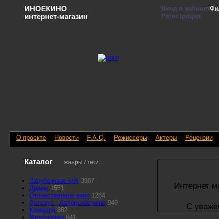
ИНОЕКИНО
Вход в кабинет
Фи
Регистрация
интернет-магазин
О проекте
Новости
F.A.Q.
Режиссеры
Актеры
Рецензии
Каталог
жанры / теги
Зарубежные х/ф
3987
Интернет м
Драма
1551
Отечественное кино
1284
Артхаус - Авторское кино
949
С уваже
Комедия
882
Мелодрама
641