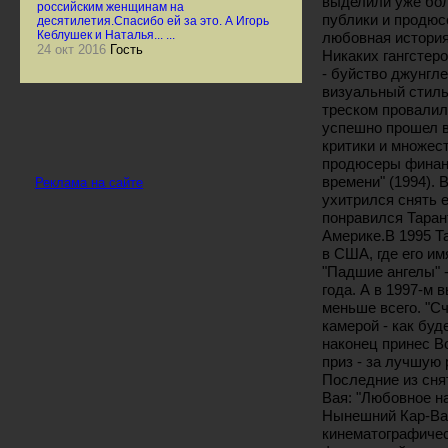
выделили уже бол
российским женщинам на
публики и продюсе
десятилетия.Спасибо ей за это. А Игорь
Кеблушек и Наталья... ...
любовная истори
24 окт 2016
Гость
Никаких гангстер
- буйство джунгл
визуальный стиль
треском провалилс
успешно прошел в
критики и множес
продюсеры финан
времени" (1994). 
Реклама на сайте
ухитрился снять 
понравился Таран
Америке.В 1995 Та
в США, где его им
"Падшие ангелы" 
года. А в 1997-м 
меньше всего. "С
камерой - как буд
наконец принес В
приз - за лучшую
Последние из сня
Вая: "Любовное на
Нынешний Кар-Вай
кинематографичес