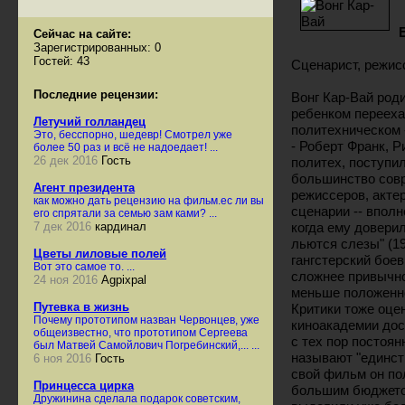
Сейчас на сайте:
Зарегистрированных: 0
Гостей: 43
Сценарист, режисс
Последние рецензии:
Вонг Кар-Вай род
ребенком переехал
Летучий голландец
политехническом 
Это, бесспорно, шедевр! Смотрел уже
- Роберт Франк, 
более 50 раз и всё не надоедает! ...
26 дек 2016
Гость
политех, поступил
большинство совр
Агент президента
режиссеров, актер
как можно дать рецензию на фильм.ес ли вы
сценарии -- впол
его спрятали за семью зам ками? ...
7 дек 2016
кардинал
когда ему довери
льются слезы" (1
Цветы лиловые полей
гангстерский бое
Вот это самое то. ...
сложнее привычно
24 ноя 2016
Agpixpal
меньше положенно
Путевка в жизнь
Критики тоже оце
Почему прототипом назван Червонцев, уже
киноакадемии дос
общеизвестно, что прототипом Сергеева
с тех пор постоя
был Матвей Самойлович Погребинский,... ...
называют "единст
6 ноя 2016
Гость
свой фильм он по
Принцесса цирка
большим бюджето
Дружинина сделала подарок советским,