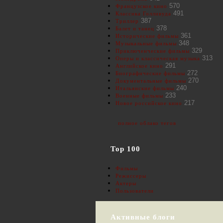
570
Французское кино
491
Классика Голливуда
387
Триллер
378
Балет и танец
361
Исторические фильмы
348
Музыкальные фильмы
329
Приключенческие фильмы
313
Оперы и классическая музыка
291
Английское кино
272
Биографические фильмы
270
Документальные фильмы
240
Итальянские фильмы
233
Военные фильмы
217
Новое российское кино
полное облако тегов
Top 100
Фильмы
Режиссеры
Актеры
Пользователи
Активные блоги