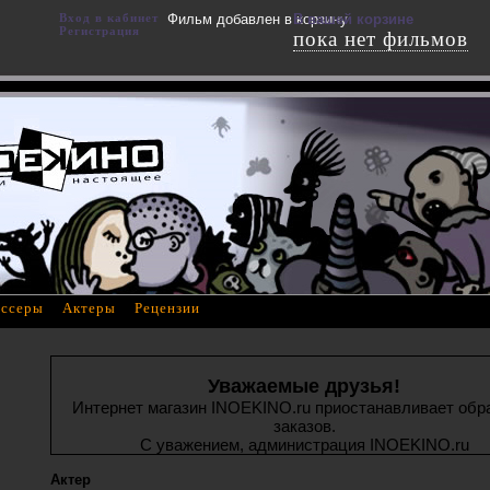
Вход в кабинет
Фильм добавлен в корзину
В вашей корзине
Регистрация
пока нет фильмов
ссеры
Актеры
Рецензии
Уважаемые друзья!
Интернет магазин INOEKINO.ru приостанавливает обр
заказов.
С уважением, администрация INOEKINO.ru
Актер