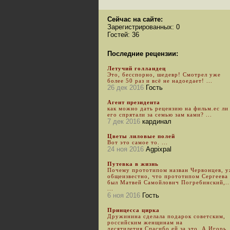
Сейчас на сайте:
Зарегистрированных: 0
Гостей: 36
Последние рецензии:
Летучий голландец
Это, бесспорно, шедевр! Смотрел уже
более 50 раз и всё не надоедает! ...
26 дек 2016
Гость
Агент президента
как можно дать рецензию на фильм.ес ли
его спрятали за семью зам ками? ...
7 дек 2016
кардинал
Цветы лиловые полей
Вот это самое то. ...
24 ноя 2016
Agpixpal
Путевка в жизнь
Почему прототипом назван Червонцев, 
общеизвестно, что прототипом Сергеева
был Матвей Самойлович Погребинский,..
...
6 ноя 2016
Гость
Принцесса цирка
Дружинина сделала подарок советским,
российским женщинам на
десятилетия.Спасибо ей за это. А Игорь