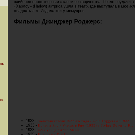
наиболее плодотворным этапом ее творчества. После неудачи 
«Харлоу» (Harlow) актриса ушла в театр, где выступала в мюзик
двадцать лет. Издала книгу мемуаров.
Фильмы Джинджер Роджерс:
 вы
уже
.
1933 -
Золотоискатели 1933-го года / Gold Diggers of 1933
1933 -
Полет в Рио / Улетая в Рио (1933) / Flying Down to Rio
1933 -
42-я улица / 42nd Street
1935 -
Цилиндр / Top Hat