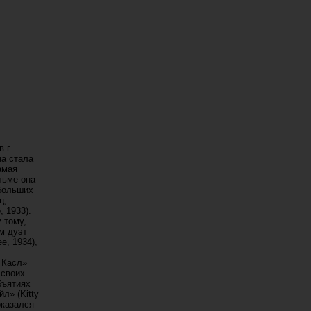
 г.
а стала
амая
льме она
ебольших
ц,
, 1933).
 тому,
м дуэт
e, 1934),
 Касл»
 своих
бъятиях
л» (Kitty
 оказался