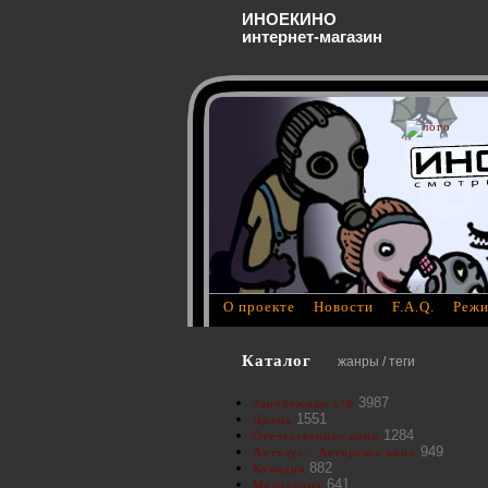
ИНОЕКИНО
интернет-магазин
О проекте
Новости
F.A.Q.
Режи
Каталог
жанры / теги
3987
Зарубежные х/ф
1551
Драма
1284
Отечественное кино
949
Артхаус - Авторское кино
882
Комедия
641
Мелодрама