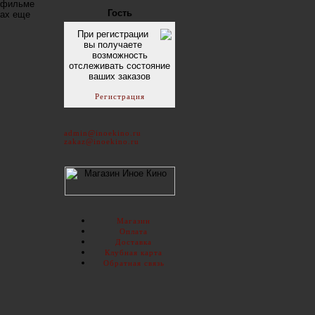
в фильме
Гость
лах еще
При регистрации
вы получаете
возможность
отслеживать состояние
ваших заказов
Регистрация
admin@inoekino.ru
zakaz@inoekino.ru
Магазин
Оплата
Доставка
Клубная карта
Обратная связь