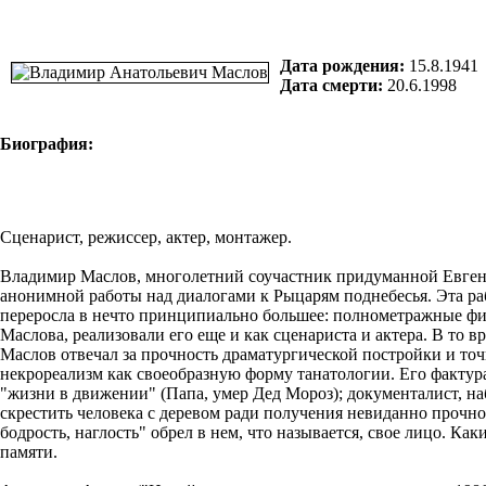
Дата рождения:
15.8.1941
Дата смерти:
20.6.1998
Биография:
Cценарист, режиссер, актер, монтажер.
Владимир Маслов, многолетний соучастник придуманной Евгени
анонимной работы над диалогами к Рыцарям поднебесья. Эта раб
переросла в нечто принципиально большее: полнометражные ф
Маслова, реализовали его еще и как сценариста и актера. В то
Маслов отвечал за прочность драматургической постройки и то
некрореализм как своеобразную форму танатологии. Его фактура
"жизни в движении" (Папа, умер Дед Мороз); документалист,
скрестить человека с деревом ради получения невиданно прочно
бодрость, наглость" обрел в нем, что называется, свое лицо. К
памяти.