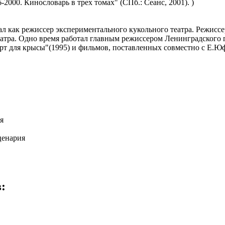
000. Кинословарь в трех томах" (СПб.: Сеанс, 2001). )
как режиссер экспериментального кукольного театра. Режиссер
еатра. Одно время работал главным режиссером Ленинградского г
рт для крысы"(1995) и фильмов, поставленных совместно с Е.Ю
я
ценария
: