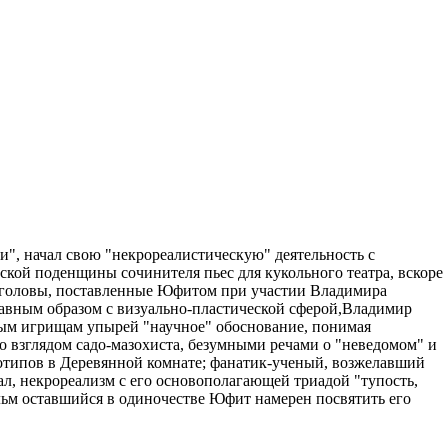
, начал свою "некрореалистическую" деятельность с
ской поденщины сочинителя пьес для кукольного театра, вскоре
е головы, поставленные Юфитом при участии Владимира
главным образом с визуально-пластической сферой,Владимир
ьным игрищам упырей "научное" обоснование, понимая
со взглядом садо-мазохиста, безумными речами о "неведомом" и
отипов в Деревянной комнате; фанатик-ученый, возжелавший
ал, некрореализм с его основополагающей триадой "тупость,
фильм оставшийся в одиночестве Юфит намерен посвятить его