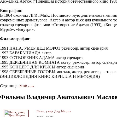
Анжелика Артюх.("Новейшая история отечественного кино 1986-2
Биография
:
В 1964 окончил ЛГИТМиК. Постановочную деятельность начинал 
современных драматургов. Актер и автор пьес для кукольного т
соавтор сценариев фильмов «Сотворение Адама» (1993), «Конце
Мураб», «Внутри».
Фильмография
:
1991 ПАПА, УМЕР ДЕД МОРОЗ режиссер, автор сценария
1993 БАРАБАНИАДА актер
1993 СОТВОРЕНИЕ АДАМА автор сценария
1995 ДЕРЕВЯННАЯ КОМНАТА актер, режиссер, автор сценари
1995 КОНЦЕРТ ДЛЯ КРЫСЫ автор сценария
1998 СЕРЕБРЯНЫЕ ГОЛОВЫ монтаж, актер, режиссер, автор с
(ЭНЦИКЛОПЕДИЯ КИНО КИРИЛЛА И МЕФОДИЯ)
Страница
IMDB.com
Фильмы Владимир Анатольевич Маслов
Папа, умер Дед Мороз