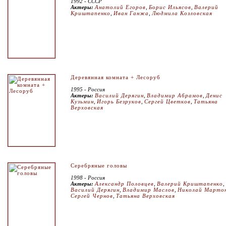
1992 - СССР
Актеры:
Анатолий Егоров
,
Борис Ильясов
,
Валерий
Криштапенко
,
Иван Ганжа
,
Людмила Козловская
Деревянная комната + Лесоруб
1995 - Россия
Актеры:
Василий Дерягин
,
Владимир Абрамов
,
Денис
Кузьмин
,
Игорь Безруков
,
Сергей Цветков
,
Татьяна
Верховская
Серебряные головы
1998 - Россия
Актеры:
Александр Половцев
,
Валерий Криштапенко
,
Василий Дерягин
,
Владимир Маслов
,
Николай Марто
Сергей Чернов
,
Татьяна Верховская