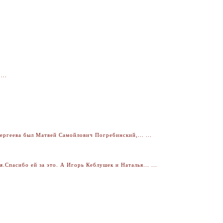
...
ргеева был Матвей Самойлович Погребинский,... ...
Спасибо ей за это. А Игорь Кеблушек и Наталья... ...