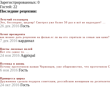
Зарегистрированных: 0
Гостей: 22
Последние рецензии:
Летучий голландец
Это, бесспорно, шедевр! Смотрел уже более 50 раз и всё не надоедает! ...
26 дек 2016
Гость
Агент президента
как можно дать рецензию на фильм.ес ли вы его спрятали за семью зам ками? 
7 дек 2016
кардинал
Цветы лиловые полей
Вот это самое то. ...
24 ноя 2016
Agpixpal
Путевка в жизнь
Почему прототипом назван Червонцев, уже общеизвестно, что прототипом Се
6 ноя 2016
Гость
Принцесса цирка
Дружинина сделала подарок советским, российским женщинам на десятилетия.
24 окт 2016
Гость