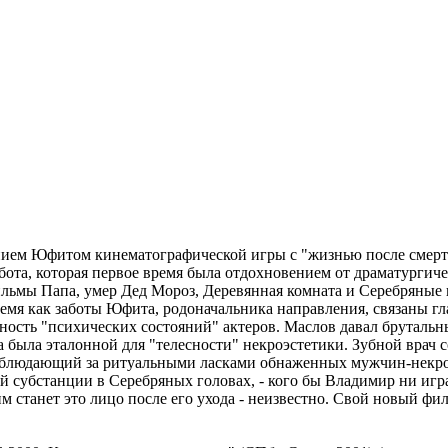
ем Юфитом кинематографической игры с "жизнью после смерти"
ота, которая первое время была отдохновением от драматургиче
ильмы Папа, умер Дед Мороз, Деревянная комната и Серебряны
 время как заботы Юфита, родоначальника направления, связаны 
чность "психических состояний" актеров. Маслов давал брутал
 была эталонной для "телесности" некроэстетики. Зубной врач 
 наблюдающий за ритуальными ласками обнаженных мужчин-некр
й субстанции в Серебряных головах, - кого бы Владимир ни игр
аким станет это лицо после его ухода - неизвестно. Свой новый 