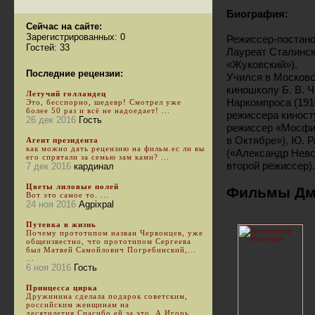
Биография:
Сейчас на сайте:
Зарегистрированных: 0
Режиссер-постан
Гостей: 33
Лауреат Сталинск
«Жуковский»).
Последние рецензии:
Учился в Московс
киношколу Б. В. Ч
Летучий голландец
Наркомпроса (191
Это, бесспорно, шедевр! Смотрел уже
более 50 раз и всё не надоедает! ...
режиссера киност
26 дек 2016
Гость
режиссер «Мосфи
в Октябре»), Ю. 
Агент президента
как можно дать рецензию на фильм.ес ли вы
(«Александр Невс
его спрятали за семью зам ками? ...
второй режиссер).
7 дек 2016
кардинал
Цветы лиловые полей
Фильмы Дм
Вот это самое то. ...
24 ноя 2016
Agpixpal
Путевка в жизнь
Почему прототипом назван Червонцев, уже
общеизвестно, что прототипом Сергеева
был Матвей Самойлович Погребинский,...
...
6 ноя 2016
Гость
Принцесса цирка
Дружинина сделала подарок советским,
российским женщинам на
десятилетия.Спасибо ей за это. А Игорь