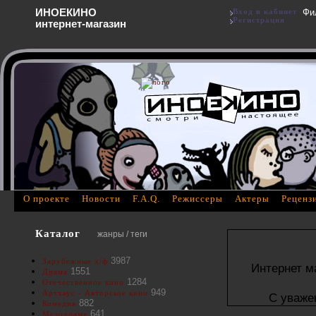
ИНОЕКИНО
Вход в кабинет
Фи
Регистрация
интернет-магазин
О проекте
Новости
F.A.Q.
Режиссеры
Актеры
Реценз
Каталог
жанры / теги
3987
Зарубежные х/ф
Интернет м
1551
Драма
1284
Отечественное кино
949
Артхаус - Авторское кино
С уваже
882
Комедия
641
Мелодрама