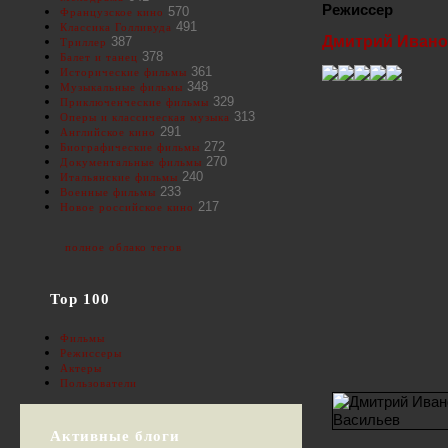
Режиссер
570
Французское кино
491
Классика Голливуда
Дмитрий Ивано
387
Триллер
378
Балет и танец
361
Исторические фильмы
348
Музыкальные фильмы
329
Приключенческие фильмы
313
Оперы и классическая музыка
291
Английское кино
272
Биографические фильмы
270
Документальные фильмы
240
Итальянские фильмы
233
Военные фильмы
217
Новое российское кино
полное облако тегов
Top 100
Фильмы
Режиссеры
Актеры
Пользователи
Активные блоги