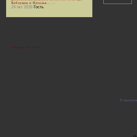
Кеблушек и Наталья... ...
24 окт 2016
Гость
Реклама на сайте
О проект