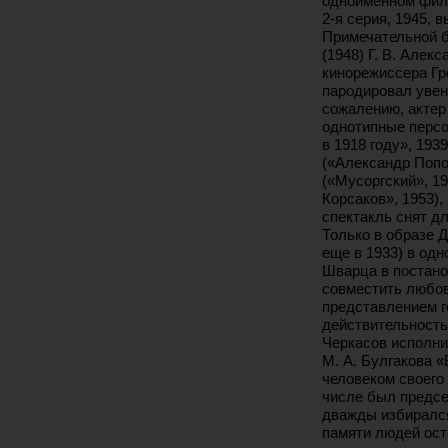
одноименном филь
2-я серия, 1945, 
Примечательной б
(1948) Г. В. Алек
кинорежиссера Гр
пародировал увен
сожалению, актер
однотипные персо
в 1918 году», 193
(«Александр Попо
(«Мусоргский», 19
Корсаков», 1953),
спектакль снят дл
Только в образе Д
еще в 1933) в од
Шварца в постано
совместить любов
представлением г
действительность 
Черкасов исполни
М. А. Булгакова 
человеком своего
числе был предсе
дважды избирался
памяти людей ост