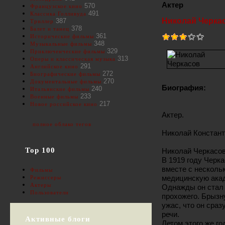
Актер
570
Французское кино
491
Классика Голливуда
Николай Черка
387
Триллер
378
Балет и танец
361
Исторические фильмы
348
Музыкальные фильмы
329
Приключенческие фильмы
313
Оперы и классическая музыка
291
Английское кино
272
Биографические фильмы
270
Документальные фильмы
Биография:
240
Итальянские фильмы
233
Военные фильмы
217
Новое российское кино
Актер.
полное облако тегов
Николай Констант
Top 100
Николай Черкасов
В 1919 году Черк
вместе с несколь
Фильмы
медицинскую акад
Режиссеры
Актеры
Однажды он стал 
Пользователи
прохожего. Брызн
ужас, что он сраз
речи.
Активные блоги
Летом этого же го