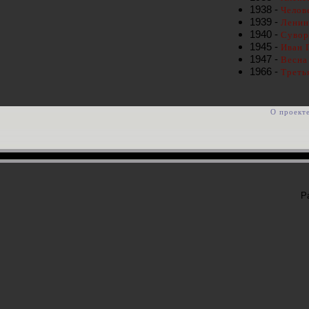
1938 -
Челов
1939 -
Ленин
1940 -
Сувор
1945 -
Иван 
1947 -
Весна
1966 -
Треть
О проект
Р