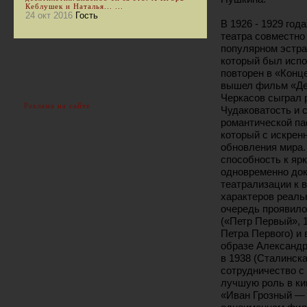
Кеблушек и Наталья... ...
24 окт 2016
Гость
В 1926 - 1929 го
театра совместно 
популярном эстра
который был испо
повторен в «Конце
вышел фильм «Деп
Черкасов сыграл 
Реклама на сайте
Чудаковатость и 
романтической па
который с искрен
обновления мира.
способность к яр
одновременно док
театрализации к 
характеров реаль
очередь проявило
(«Петр Первый», 1
Петра Первого) и
образе Александр
в 1938 (Сталинск
сотрудничество с
лучшую роль в ки
«Иван Грозный — 