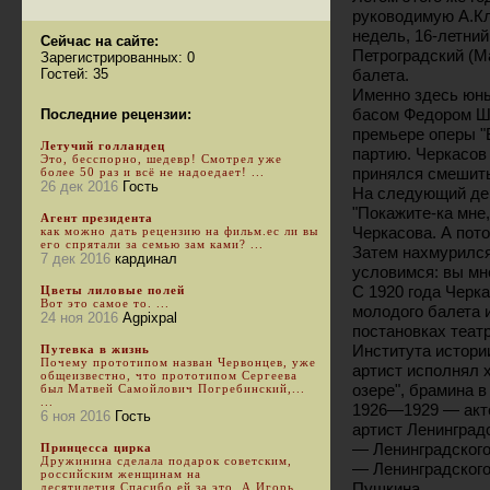
руководимую А.Кл
недель, 16-летни
Сейчас на сайте:
Петроградский (М
Зарегистрированных: 0
Гостей: 35
балета.
Именно здесь юны
басом Федором Ш
Последние рецензии:
премьере оперы "
Летучий голландец
партию. Черкасов
Это, бесспорно, шедевр! Смотрел уже
принялся смешить
более 50 раз и всё не надоедает! ...
26 дек 2016
Гость
На следующий ден
"Покажите-ка мне,
Агент президента
Черкасова. А пото
как можно дать рецензию на фильм.ес ли вы
его спрятали за семью зам ками? ...
Затем нахмурился:
7 дек 2016
кардинал
условимся: вы мне
С 1920 года Черк
Цветы лиловые полей
Вот это самое то. ...
молодого балета 
24 ноя 2016
Agpixpal
постановках теат
Института истори
Путевка в жизнь
Почему прототипом назван Червонцев, уже
артист исполнял 
общеизвестно, что прототипом Сергеева
озере", брамина в
был Матвей Самойлович Погребинский,...
...
1926—1929 — акт
6 ноя 2016
Гость
артист Ленинград
— Ленинградского
Принцесса цирка
Дружинина сделала подарок советским,
— Ленинградского
российским женщинам на
Пушкина.
десятилетия.Спасибо ей за это. А Игорь