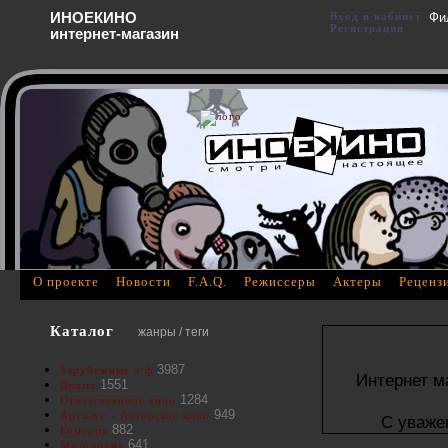
ИНОЕКИНО
Вход в кабинет
Фи
Регистрация
интернет-магазин
О проекте
Новости
F.A.Q.
Режиссеры
Актеры
Реценз
Каталог
жанры / теги
3987
Зарубежные х/ф
Интернет м
1551
Драма
1284
Отечественное кино
949
Артхаус - Авторское кино
С уваже
882
Комедия
641
Мелодрама