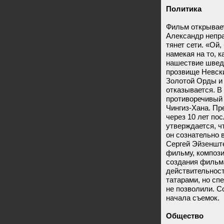
Политика
Фильм открывает
Александр непр
тянет сети. «Ой
намекая на то, 
нашествие шведо
прозвище Невски
Золотой Орды и 
отказывается. В
противоречивый 
Чингиз-Хана. Пр
через 10 лет по
утверждается, ч
он сознательно 
Сергей Эйзенште
фильму, композ
создания фильма
действительност
татарами, но сп
не позволили. 
начала съемок.
Общество