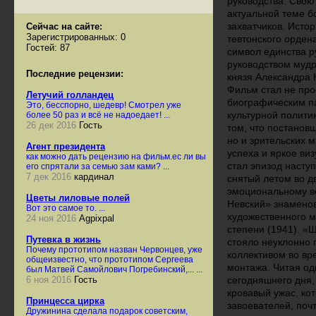
руководства. Свою
актуальной теме б
захватчиков. Исто
Сейчас на сайте:
Зарегистрированных: 0
тевтонского орден
Гостей: 87
символ единства р
руководством мудр
Последние рецензии:
князя Александра 
Фильм стал не про
Летучий голландец
биографическим п
Это, бесспорно, шедевр! Смотрел уже
культурной полити
более 50 раз и всё не надоедает! ...
26 дек 2016
Гость
том, что постановщ
но и зрительских 
Агент президента
успеха и яркое ви
как можно дать рецензию на фильм.ес ли вы
стал эпизод насту
его спрятали за семью зам ками? ...
7 дек 2016
кардинал
снятый летом во д
эмоциональному во
Цветы лиловые полей
Невский» знамено
Вот это самое то. ...
художественного м
24 ноя 2016
Agpixpal
степени (1941). «
Путевка в жизнь
стояло неуклонно 
Почему прототипом назван Червонцев, уже
коллективом во вр
общеизвестно, что прототипом Сергеева
монтажа. Читая од
был Матвей Самойлович Погребинский,... ...
6 ноя 2016
Гость
сегодняшнего дня,
кровавый ужас, кот
Принцесса цирка
завоевателей, почт
Дружинина сделала подарок советским,