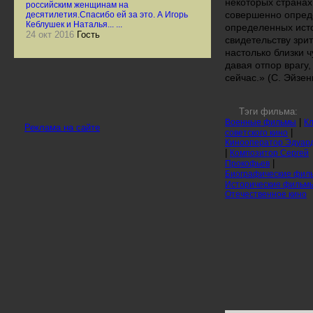
некоторых странах
российским женщинам на
совершенно опред
десятилетия.Спасибо ей за это. А Игорь
Кеблушек и Наталья... ...
определенных исто
24 окт 2016
Гость
свидетельству зри
настолько близки ч
давая отпор врагу,
сейчас.» (С. Эйзен
Тэги фильма:
|
Военные фильмы
Кл
Реклама на сайте
|
советского кино
Кинооператор Эдуард
|
Композитор Сергей
|
Прокофьев
Биографические фи
Исторические фильм
Отечественное кино