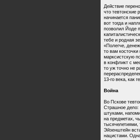
Действие перено
что тевтонские 
начинается пани
вот тогда и напл
позволил Йоде 
капиталистическ
тебе и родная з
«Полегче, денежн
то вам косточки
марксистскую по
в конфликт с ме
то уж точно не 
перераспределен
13-го века, как 
Война
Во Пскове тевто
Страшное дело: 
штуками, напоми
на предметах, ч
тысячелетиями, 
Эйзенштейн вста
нацистами. Одна