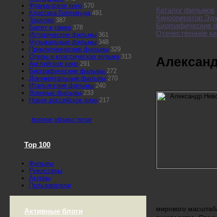
Французское кино
570
Каталог фильмов
Классика Голливуда
491
Кинооператор Эд
Триллер
387
Биографические
Балет и танец
378
Отечественное ки
Исторические фильмы
361
Музыкальные фильмы
348
Приключенческие фильмы
329
Оперы и классическая музыка
313
Алексан
Английское кино
291
Биографические фильмы
272
Документальные фильмы
270
Итальянские фильмы
240
Военные фильмы
233
Новое российское кино
217
полное облако тегов
Top 100
Фильмы
Режиссеры
Актеры
Пользователи
мирового масштаба
Активные блоги