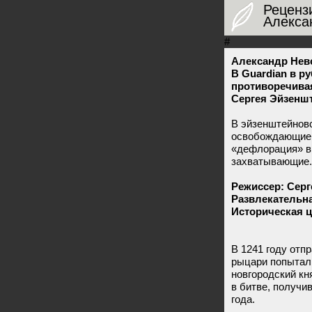
Реценз
Алекса
#
Александр Невс
В Guardian в р
противоречива
Сергея Эйзеншт
В эйзенштейновс
освобождающие п
«дефлорация» в
захватывающие.
Режиссер: Сер
Развлекательна
Историческая ц
В 1241 году отп
рыцари попытали
новгородский кн
в битве, получи
года.