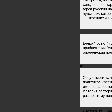
смотрится, по с
сегодняшняя кар
горел русский на
чувствам, котор
'С.Эйзенштейн. 
#
Вчера "грузил" 
приближения "св
ополченский пол
#
Хочу отметить, 
политиков России
именно на восток
История повтор
раз по этому по
Оставить р