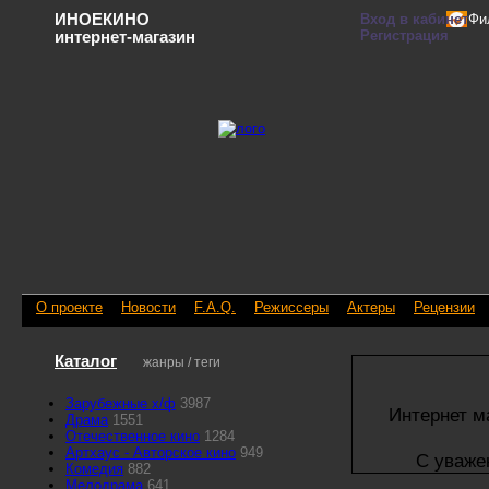
ИНОЕКИНО
Вход в кабинет
Фи
Регистрация
интернет-магазин
О проекте
Новости
F.A.Q.
Режиссеры
Актеры
Рецензии
Каталог
жанры / теги
Зарубежные х/ф
3987
Интернет м
Драма
1551
Отечественное кино
1284
Артхаус - Авторское кино
949
С уваже
Комедия
882
Мелодрама
641