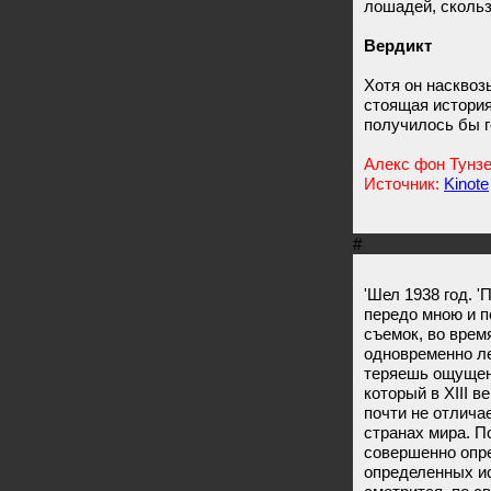
лошадей, скольз
Вердикт
Хотя он насквоз
стоящая история
получилось бы г
Алекс фон Тунзе
Источник:
Kinote
#
'Шел 1938 год. '
передо мною и п
съемок, во врем
одновременно лет
теряешь ощущени
который в XIII 
почти не отличае
странах мира. П
совершенно опре
определенных ис