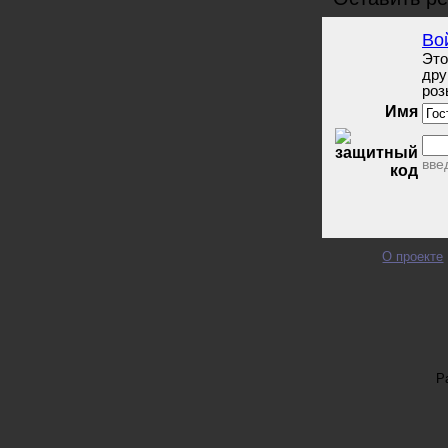
Во
Это
дру
роз
Имя
вве
О проекте
Р