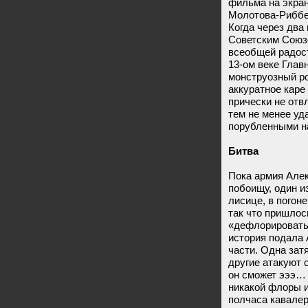
фильма на экра
Молотова-Риббен
Когда через два
Советским Союз
всеобщей радост
13-ом веке Глав
монструозный р
аккуратное каре
прически не отв
тем не менее уд
порубленными на
Битва
Пока армия Алек
побоищу, один и
лисице, в погон
так что пришлос
«дефлорировать»
история подала 
части. Одна затя
другие атакуют с
он сможет эээ…
никакой флоры и
полчаса кавалер