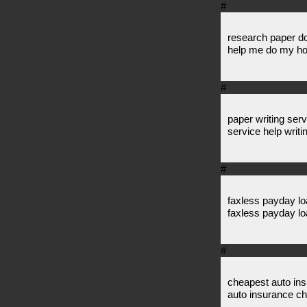
#
research paper d
help me do my h
#
paper writing ser
service help writi
#
faxless payday lo
faxless payday l
#
cheapest auto in
auto insurance c