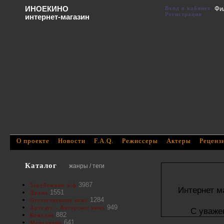
ИНОЕКИНО
Вход в кабинет
Фи
Регистрация
интернет-магазин
О проекте
Новости
F.A.Q.
Режиссеры
Актеры
Реценз
Каталог
жанры / теги
3987
Зарубежные х/ф
Интернет м
1551
Драма
1284
Отечественное кино
949
Артхаус - Авторское кино
С уваже
882
Комедия
641
Мелодрама