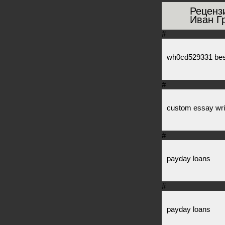
Реценз
Иван Г
#
wh0cd529331 best
#
custom essay wr
#
payday loans
#
payday loans