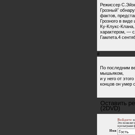
Режиссер С.Эйз
Грозный" обнару
фактов, предста
Грозного в виде
Ку-Клукс-Клана,
характером, — 
Гамлета.4 сентя
#
По последним в
мышьяком,
и у него от этог
концов он умер 
Оставить ре
(2DVD)
Войдите
и
Это позволит 
в розыгрыше 
Имя