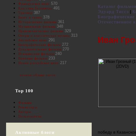
570
Французское кино
Каталог фильмо
491
Классика Голливуда
Эдуард Тиссэ
К
|
387
Триллер
Биографически
378
Балет и танец
361
Отечественное 
Исторические фильмы
348
Музыкальные фильмы
329
Приключенческие фильмы
313
Оперы и классическая музыка
Иван Гро
291
Английское кино
272
Биографические фильмы
270
Документальные фильмы
240
Итальянские фильмы
233
Военные фильмы
217
Новое российское кино
полное облако тегов
Top 100
Фильмы
Режиссеры
Актеры
Пользователи
победу в Казанско
Активные блоги