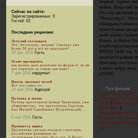
первой, горячо лю
войне, боярский з
Сейчас на сайте:
Он стал великим с
Зарегистрированных: 0
"Режиссер С. Эйз
Гостей: 62
обнаружил невеже
представив прогре
Последние рецензии:
виде шайки деген
Клана, а Ивана Гр
Летучий голландец
Это, бесспорно, шедевр! Смотрел уже
слабохарактерным
более 50 раз и всё не надоедает! ...
ВКП(б) 1946 год. 
26 дек 2016
Гость
кинематографии ф
Агент президента
приговор поступил
как можно дать рецензию на фильм.ес ли вы
и всего мира лишь 
его спрятали за семью зам ками? ...
7 дек 2016
кардинал
(2DVD).
Цветы лиловые полей
Вот это самое то. ...
Тэги фильма:
24 ноя 2016
Agpixpal
Классика советского
Кинооператор Эдуар
Путевка в жизнь
Почему прототипом назван Червонцев, уже
|
Тиссэ
Композитор С
общеизвестно, что прототипом Сергеева
|
Прокофьев
был Матвей Самойлович Погребинский,...
Биографические фи
...
6 ноя 2016
Гость
Исторические фильм
|
Отечественное кино
Принцесса цирка
Драма
Дружинина сделала подарок советским,
российским женщинам на
десятилетия.Спасибо ей за это. А Игорь