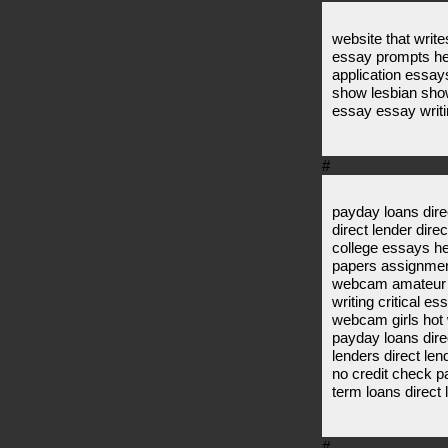
website that write
essay prompts hel
application essay
show lesbian show
essay essay writ
#
payday loans dire
direct lender dir
college essays h
papers assignmen
webcam amateur f
writing critical 
webcam girls hot 
payday loans dire
lenders direct len
no credit check p
term loans direct 
#